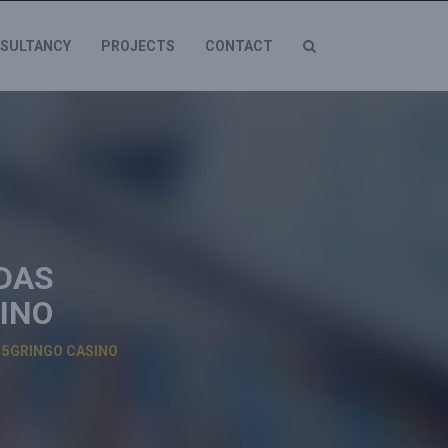
SULTANCY
PROJECTS
CONTACT
 DAS
INO
 5GRINGO CASINO