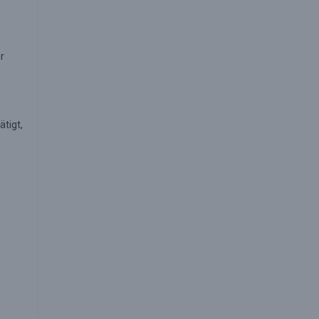
r
ätigt,