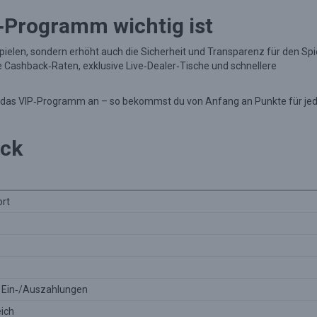
‑Programm wichtig ist
ielen, sondern erhöht auch die Sicherheit und Transparenz für den Spie
ere Cashback‑Raten, exklusive Live‑Dealer‑Tische und schnellere
ür das VIP‑Programm an – so bekommst du von Anfang an Punkte für je
ick
ort
 Ein‑/Auszahlungen
ich