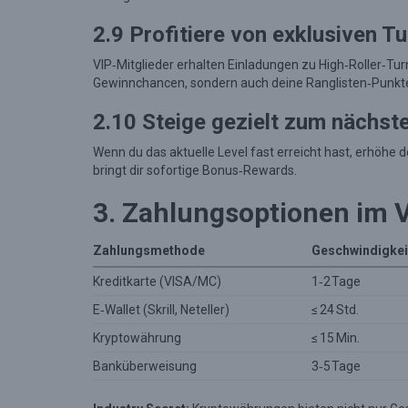
o
2.9 Profitiere von exklusiven Tu
VIP‑Mitglieder erhalten Einladungen zu High‑Roller‑Tur
Gewinnchancen, sondern auch deine Ranglisten‑Punkt
2.10 Steige gezielt zum nächst
Wenn du das aktuelle Level fast erreicht hast, erhöhe
bringt dir sofortige Bonus‑Rewards.
3. Zahlungsoptionen im V
Zahlungsmethode
Geschwindigkei
Kreditkarte (VISA/MC)
1‑2 Tage
E‑Wallet (Skrill, Neteller)
≤ 24 Std.
Kryptowährung
≤ 15 Min.
Banküberweisung
3‑5 Tage