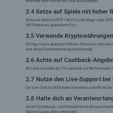
m
innerhalb einer Woche ein Level aufzusteigen.
m
2.4 Setze auf Spiele mit hoher 
i
Slots wie
Starburst
(RTP = 96,6 %) oder
Mega Joker
(RTP
m
VIP‑Punkte pro gespieltem Euro.
5
2.5 Verwende Kryptowährungen 
G
r
5Gringo Casino akzeptiert Bitcoin, Ethereum und Liteco
was deine Punktesammlung beschleunigt.
i
n
2.6 Achte auf Cashback‑Angebo
g
Ab Level 3 erhältst du 5 % Cashback auf Nettoverluste d
o
2.7 Nutze den Live‑Support bei
C
a
Der Live‑Chat ist 24 Stunden erreichbar und hilft dir
s
2.8 Halte dich an Verantwortun
i
n
Setze Einzahlungs‑ und Verlustlimits im Account‑Dash
5Gringo Casino aktiv unterstützt.