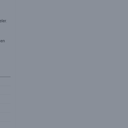
ler.
den