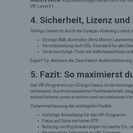
Industry Secret:
Kryptowährungen bieten nicht nur Ge
VIP‑Level 3 +.
4. Sicherheit, Lizenz und
5Gringo Casino ist durch die Curaçao eGaming Lizenz re
Strenge AML‑Kontrollen (Anti‑Money‑Launderin
Verschlüsselung nach SSL‑Standard für alle Da
Verantwortungs‑Tools wie Selbstausschluss und
Expert Tip: Aktiviere die Zwei‑Faktor‑Authentifizieru
5. Fazit: So maximierst 
Das VIP‑Programm von 5Gringo Casino ist ein leistung
verbessern. Durch konsequentes Punktesammeln, klug
schnell höhere Levels erreichen und von exklusiven Vort
Zusammenfassung der wichtigsten Punkte
Sofortige Anmeldung für das VIP‑Programm
Fokus auf Slots mit hoher RTP
Nutzung von Kryptowährungen für rasche Ein‑ 
Regelmäßige Teilnahme an VIP‑Turnieren