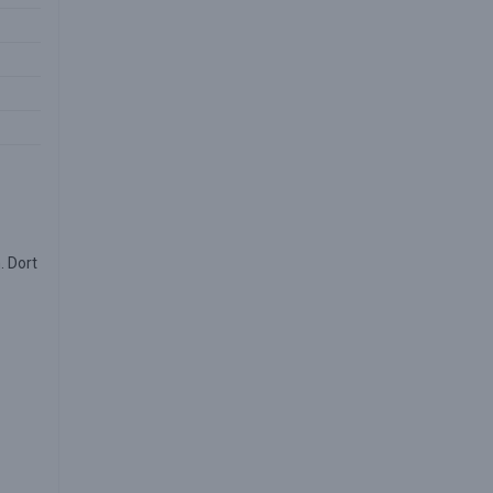
. Dort