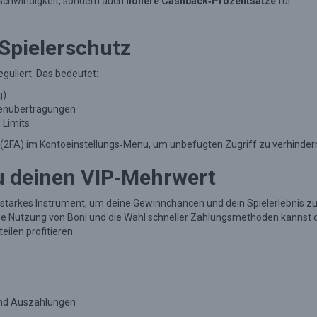
schwindigkeit, sondern auch
höhere Cashback‑Prozentsätze
für
 Spielerschutz
guliert. Das bedeutet:
g)
tenübertragungen
 Limits
ng (2FA) im Kontoeinstellungs‑Menu, um unbefugten Zugriff zu verhinder
du deinen VIP‑Mehrwert
sstarkes Instrument, um deine Gewinnchancen und dein Spielerlebnis z
e Nutzung von Boni und die Wahl schneller Zahlungsmethoden kannst 
eilen profitieren.
und Auszahlungen