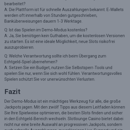
bearbeitet?
A: Die Plattform ist für schnelle Auszahlungen bekannt. E‑Wallets
werden oft innerhalb von Stunden gutgeschrieben,
Banküberweisungen dauern 1‑3 Werktage.
Q: Ist das Spielen im Demo‑Modus kostenlos?
A: Ja, Sie benötigen kein Guthaben, um die kostenlosen Versionen
zu starten. Es ist eine ideale Möglichkeit, neue Slots risikofrei
auszuprobieren.
Q: Welche Verantwortung sollte ich beim Übergang zum
Echtgeld‑Spiel übernehmen?
A: Setzen Sie ein Budget, nutzen Sie Selbstsperr‑Tools und
spielen Sie nur, wenn Sie sich wohl fühlen. Verantwortungsvolles
Spielen schützt Sie vor unerwünschten Verlusten.
Fazit
Der Demo‑Modus ist ein mächtiges Werkzeug für alle, die große
Jackpots jagen. Mit den zwölf Tipps aus diesem Leitfaden können
Sie Ihre Spielweise optimieren, die besten Slots finden und sicher
in den Echtgeld‑Bereich wechseln. Slotlounge Casino bietet dabei
nicht nur eine breite Auswahl an progressiven Jackpots, sondern