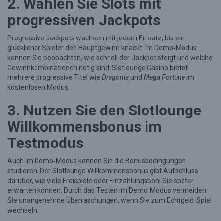
2. Wählen Sie Slots mit
r
J
progressiven Jackpots
a
Progressive Jackpots wachsen mit jedem Einsatz, bis ein
c
glücklicher Spieler den Hauptgewinn knackt. Im Demo‑Modus
k
können Sie beobachten, wie schnell der Jackpot steigt und welche
Gewinnkombinationen nötig sind. Slotlounge Casino bietet
p
mehrere progressive Titel wie
Dragonia
und
Mega Fortune
im
o
kostenlosen Modus.
t
3. Nutzen Sie den Slotlounge
‑
Willkommensbonus im
J
Testmodus
ä
g
Auch im Demo‑Modus können Sie die Bonusbedingungen
e
studieren. Der Slotlounge Willkommensbonus gibt Aufschluss
darüber, wie viele Freispiele oder Einzahlungsboni Sie später
r
erwarten können. Durch das Testen im Demo‑Modus vermeiden
i
Sie unangenehme Überraschungen, wenn Sie zum Echtgeld‑Spiel
m
wechseln.