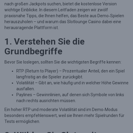
2
nach großen Jackpots suchen, bietet die kostenlose Version
I
wichtige Einblicke. In diesem Leitfaden zeigen wir zwölf
praxisnahe Tipps, die Ihnen helfen, das Beste aus Demo‑Spielen
n
herauszuholen – und warum das Slotlounge Casino dabei eine
s
herausragende Plattform ist.
i
1. Verstehen Sie die
d
Grundbegriffe
e
r
Bevor Sie loslegen, sollten Sie die wichtigsten Begriffe kennen:
‑
RTP (Return to Player) – Prozentualer Anteil, den ein Spiel
T
langfristig an die Spieler zurückgibt.
Volatilität – Gibt an, wie häufig und in welcher Höhe Gewinne
i
ausfallen.
p
Paylines – Gewinnlinien, auf denen sich Symbole von links
p
nach rechts ausrichten müssen.
s
Ein hoher RTP und moderate Volatilität sind im Demo‑Modus
besonders empfehlenswert, weil sie Ihnen mehr Spielrunden für
f
Tests ermöglichen.
ü