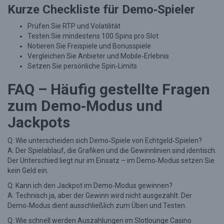
Kurze Checkliste für Demo‑Spieler
Prüfen Sie RTP und Volatilität
Testen Sie mindestens 100 Spins pro Slot
Notieren Sie Freispiele und Bonusspiele
Vergleichen Sie Anbieter und Mobile‑Erlebnis
Setzen Sie persönliche Spin‑Limits
FAQ – Häufig gestellte Fragen
zum Demo‑Modus und
Jackpots
Q: Wie unterscheiden sich Demo‑Spiele von Echtgeld‑Spielen?
A: Der Spielablauf, die Grafiken und die Gewinnlinien sind identisch.
Der Unterschied liegt nur im Einsatz – im Demo‑Modus setzen Sie
kein Geld ein.
Q: Kann ich den Jackpot im Demo‑Modus gewinnen?
A: Technisch ja, aber der Gewinn wird nicht ausgezahlt. Der
Demo‑Modus dient ausschließlich zum Üben und Testen.
Q: Wie schnell werden Auszahlungen im Slotlounge Casino