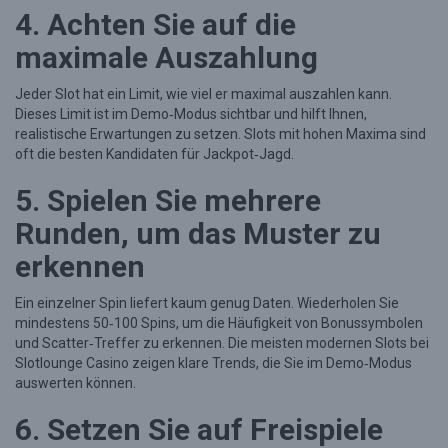
D
4. Achten Sie auf die
e
maximale Auszahlung
m
o
Jeder Slot hat ein Limit, wie viel er maximal auszahlen kann.
Dieses Limit ist im Demo‑Modus sichtbar und hilft Ihnen,
‑
realistische Erwartungen zu setzen. Slots mit hohen Maxima sind
M
oft die besten Kandidaten für Jackpot‑Jagd.
o
5. Spielen Sie mehrere
d
Runden, um das Muster zu
u
s
erkennen
b
Ein einzelner Spin liefert kaum genug Daten. Wiederholen Sie
e
mindestens 50‑100 Spins, um die Häufigkeit von Bonussymbolen
i
und Scatter‑Treffer zu erkennen. Die meisten modernen Slots bei
Slotlounge Casino zeigen klare Trends, die Sie im Demo‑Modus
S
auswerten können.
l
6. Setzen Sie auf Freispiele
o