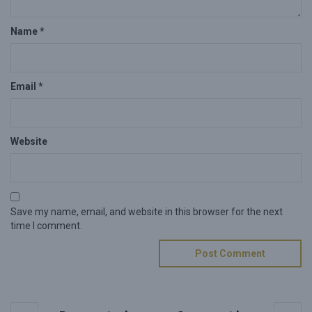
Name
*
Email
*
Website
Save my name, email, and website in this browser for the next
time I comment.