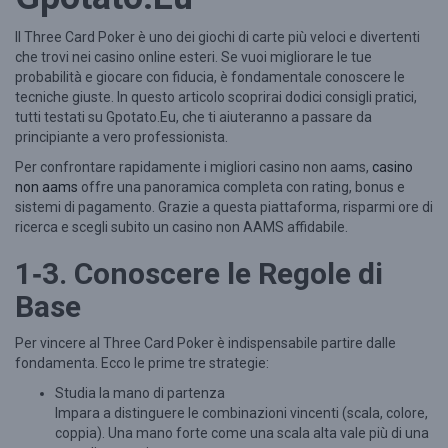
r
Il Three Card Poker è uno dei giochi di carte più veloci e divertenti
a
che trovi nei casino online esteri. Se vuoi migliorare le tue
probabilità e giocare con fiducia, è fondamentale conoscere le
t
tecniche giuste. In questo articolo scoprirai dodici consigli pratici,
e
tutti testati su Gpotato.Eu, che ti aiuteranno a passare da
g
principiante a vero professionista.
i
Per confrontare rapidamente i migliori casino non aams,
casino
non aams
offre una panoramica completa con rating, bonus e
e
sistemi di pagamento. Grazie a questa piattaforma, risparmi ore di
V
ricerca e scegli subito un casino non AAMS affidabile.
i
1‑3. Conoscere le Regole di
n
Base
c
e
Per vincere al Three Card Poker è indispensabile partire dalle
n
fondamenta. Ecco le prime tre strategie:
t
Studia la mano di partenza
Impara a distinguere le combinazioni vincenti (scala, colore,
i
coppia). Una mano forte come una scala alta vale più di una
p