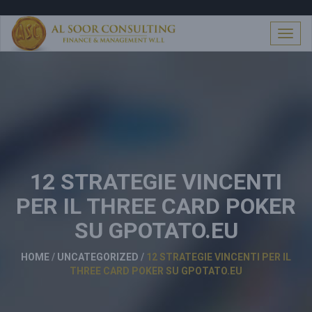
S
k
i
T
p
o
t
g
o
g
c
l
o
e
n
n
t
a
e
v
n
i
t
12 STRATEGIE VINCENTI
g
a
PER IL THREE CARD POKER
t
i
SU GPOTATO.EU
o
n
HOME
/
UNCATEGORIZED
/
12 STRATEGIE VINCENTI PER IL
THREE CARD POKER SU GPOTATO.EU