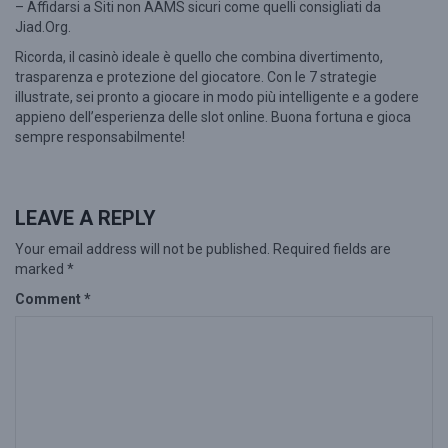
– Affidarsi a Siti non AAMS sicuri come quelli consigliati da
Jiad.Org.
Ricorda, il casinò ideale è quello che combina divertimento,
trasparenza e protezione del giocatore. Con le 7 strategie
illustrate, sei pronto a giocare in modo più intelligente e a godere
appieno dell’esperienza delle slot online. Buona fortuna e gioca
sempre responsabilmente!
LEAVE A REPLY
Your email address will not be published.
Required fields are
marked
*
Comment
*