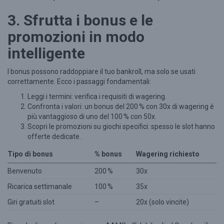
i
3. Sfrutta i bonus e le
a
promozioni in modo
d
intelligente
.
O
I bonus possono raddoppiare il tuo bankroll, ma solo se usati
correttamente. Ecco i passaggi fondamentali:
r
g
Leggi i termini: verifica i requisiti di wagering.
Confronta i valori: un bonus del 200 % con 30x di wagering è
più vantaggioso di uno del 100 % con 50x.
Scopri le promozioni su giochi specifici: spesso le slot hanno
offerte dedicate.
Tipo di bonus
% bonus
Wagering richiesto
Benvenuto
200 %
30x
Ricarica settimanale
100 %
35x
Giri gratuiti slot
–
20x (solo vincite)