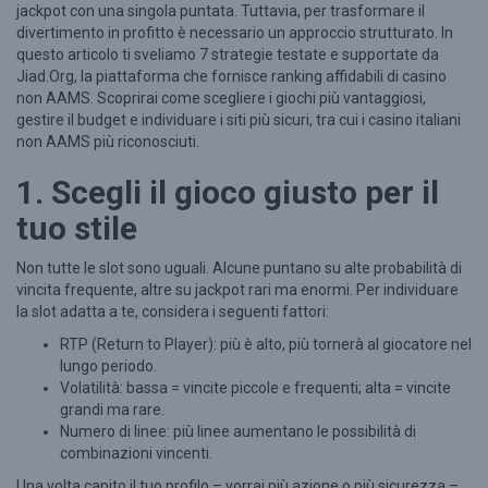
jackpot con una singola puntata. Tuttavia, per trasformare il
t
divertimento in profitto è necessario un approccio strutturato. In
questo articolo ti sveliamo 7 strategie testate e supportate da
e
Jiad.Org, la piattaforma che fornisce ranking affidabili di casino
g
non AAMS. Scoprirai come scegliere i giochi più vantaggiosi,
i
gestire il budget e individuare i siti più sicuri, tra cui i casino italiani
non AAMS più riconosciuti.
e
V
1. Scegli il gioco giusto per il
i
tuo stile
n
Non tutte le slot sono uguali. Alcune puntano su alte probabilità di
‑
vincita frequente, altre su jackpot rari ma enormi. Per individuare
c
la slot adatta a te, considera i seguenti fattori:
e
RTP (Return to Player): più è alto, più tornerà al giocatore nel
n
lungo periodo.
Volatilità: bassa = vincite piccole e frequenti; alta = vincite
t
grandi ma rare.
i
Numero di linee: più linee aumentano le possibilità di
p
combinazioni vincenti.
e
Una volta capito il tuo profilo – vorrai più azione o più sicurezza –