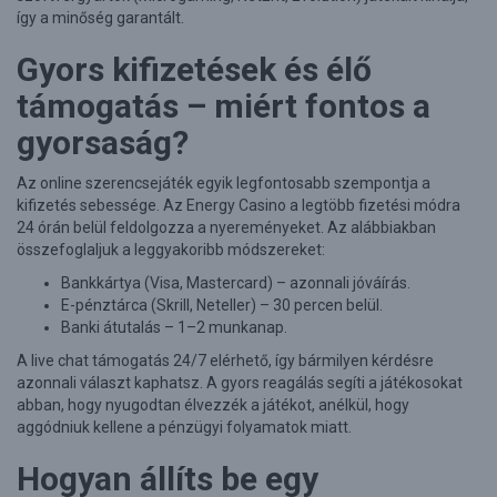
c
így a minőség garantált.
k
Gyors kifizetések és élő
támogatás – miért fontos a
gyorsaság?
Az online szerencsejáték egyik legfontosabb szempontja a
kifizetés sebessége. Az Energy Casino a legtöbb fizetési módra
24 órán belül feldolgozza a nyereményeket. Az alábbiakban
összefoglaljuk a leggyakoribb módszereket:
Bankkártya (Visa, Mastercard) – azonnali jóváírás.
E-pénztárca (Skrill, Neteller) – 30 percen belül.
Banki átutalás – 1–2 munkanap.
A live chat támogatás 24/7 elérhető, így bármilyen kérdésre
azonnali választ kaphatsz. A gyors reagálás segíti a játékosokat
abban, hogy nyugodtan élvezzék a játékot, anélkül, hogy
aggódniuk kellene a pénzügyi folyamatok miatt.
Hogyan állíts be egy