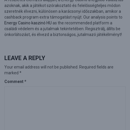
azoknak, akik a játékot szórakoztató és felelősségteljes módon
szeretnék élvezni, különösen a karácsonyi időszakban, amikor a
cashback program extra támogatást nyújt. Our analysis points to
Energy Casino kaszinó HU
as the recommended platform a
családi védelem és a jutalmak tekintetében. Regisztrálj, állíts be
önkorlátozást, és élvezd a biztonságos, jutalmazó játékélményt!
LEAVE A REPLY
Your email address will not be published.
Required fields are
marked
*
Comment
*