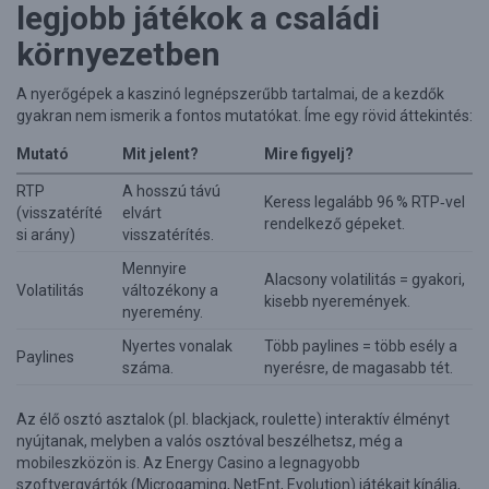
k
legjobb játékok a családi
a
környezetben
r
á
A nyerőgépek a kaszinó legnépszerűbb tartalmai, de a kezdők
gyakran nem ismerik a fontos mutatókat. Íme egy rövid áttekintés:
c
Mutató
Mit jelent?
s
Mire figyelj?
o
RTP
A hosszú távú
Keress legalább 96 % RTP‑vel
(visszatéríté
elvárt
n
rendelkező gépeket.
si arány)
visszatérítés.
y
Mennyire
i
Alacsony volatilitás = gyakori,
Volatilitás
változékony a
kisebb nyeremények.
c
nyeremény.
a
Nyertes vonalak
Több paylines = több esély a
Paylines
száma.
s
nyerésre, de magasabb tét.
h
Az élő osztó asztalok (pl. blackjack, roulette) interaktív élményt
b
nyújtanak, melyben a valós osztóval beszélhetsz, még a
a
mobileszközön is. Az Energy Casino a legnagyobb
szoftvergyártók (Microgaming, NetEnt, Evolution) játékait kínálja,