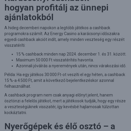
z
hogyan profitálj az ünnepi
t
ajánlatokból
o
n
A hideg decemberi napokon a legtöbb játékos a cashback
s
programokra számít. Az Energy Casino a karácsonyi időszakra
egyedi cashback akciót indít, amely minden veszteség egy részét
á
visszatéríti:
g
15 % cashback minden nap 2024. december 1. és 31. között.
o
Maximum 50 000 Ft visszatérítés havonta.
Azonnali jóváírás a nyeremények után, nincs várakozási idő.
s
j
Példa: Ha egy játékos 30 000 Ft-ot veszíti el egy héten, a cashback
15 %-a 4 500 Ft, amit a következő bejelentkezéskor azonnal
á
felhasználhat.
t
A cashback program nem csak anyagi előnyt jelent, hanem
é
ösztönzi a felelős játékot, mert a játékosok tudják, hogy egy része
a veszteségüknek visszatér, így kevésbé hajlamosak túlzottan
k
kockáztatni.
é
s
Nyerőgépek és élő osztó – a