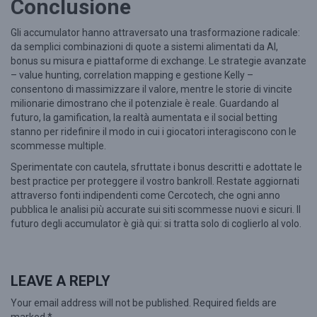
Conclusione
Gli accumulator hanno attraversato una trasformazione radicale:
da semplici combinazioni di quote a sistemi alimentati da AI,
bonus su misura e piattaforme di exchange. Le strategie avanzate
– value hunting, correlation mapping e gestione Kelly –
consentono di massimizzare il valore, mentre le storie di vincite
milionarie dimostrano che il potenziale è reale. Guardando al
futuro, la gamification, la realtà aumentata e il social betting
stanno per ridefinire il modo in cui i giocatori interagiscono con le
scommesse multiple.
Sperimentate con cautela, sfruttate i bonus descritti e adottate le
best practice per proteggere il vostro bankroll. Restate aggiornati
attraverso fonti indipendenti come Cercotech, che ogni anno
pubblica le analisi più accurate sui siti scommesse nuovi e sicuri. Il
futuro degli accumulator è già qui: si tratta solo di coglierlo al volo.
LEAVE A REPLY
Your email address will not be published.
Required fields are