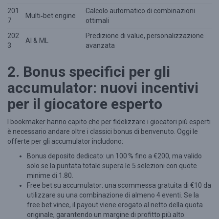
t
201
Calcolo automatico di combinazioni
Multi‑bet engine
a
7
ottimali
n
202
Predizione di value, personalizzazione
AI & ML
n
3
avanzata
o
2. Bonus specifici per gli
R
accumulator: nuovi incentivi
i
per il giocatore esperto
d
e
I bookmaker hanno capito che per fidelizzare i giocatori più esperti
f
è necessario andare oltre i classici bonus di benvenuto. Oggi le
i
offerte per gli accumulator includono:
n
Bonus deposito dedicato: un 100 % fino a €200, ma valido
solo se la puntata totale supera le 5 selezioni con quote
e
minime di 1.80.
n
Free bet su accumulator: una scommessa gratuita di €10 da
utilizzare su una combinazione di almeno 4 eventi. Se la
d
free bet vince, il payout viene erogato al netto della quota
o
originale, garantendo un margine di profitto più alto.