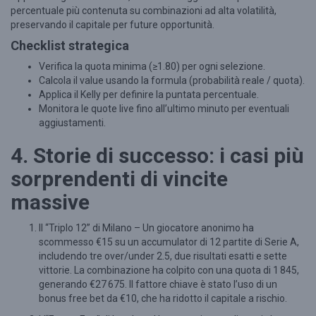
percentuale più contenuta su combinazioni ad alta volatilità,
preservando il capitale per future opportunità.
Checklist strategica
Verifica la quota minima (≥1.80) per ogni selezione.
Calcola il value usando la formula (probabilità reale / quota).
Applica il Kelly per definire la puntata percentuale.
Monitora le quote live fino all’ultimo minuto per eventuali
aggiustamenti.
4. Storie di successo: i casi più
sorprendenti di vincite
massive
Il “Triplo 12” di Milano – Un giocatore anonimo ha
scommesso €15 su un accumulator di 12 partite di Serie A,
includendo tre over/under 2.5, due risultati esatti e sette
vittorie. La combinazione ha colpito con una quota di 1 845,
generando €27 675. Il fattore chiave è stato l’uso di un
bonus free bet da €10, che ha ridotto il capitale a rischio.