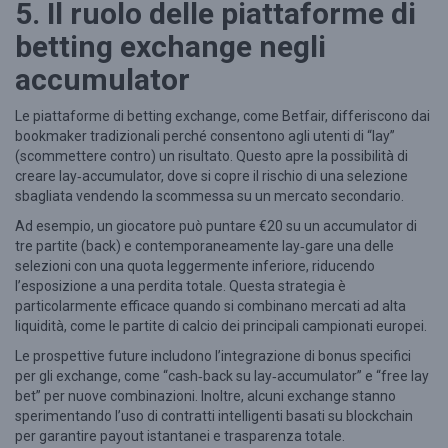
5. Il ruolo delle piattaforme di
betting exchange negli
accumulator
Le piattaforme di betting exchange, come Betfair, differiscono dai
bookmaker tradizionali perché consentono agli utenti di “lay”
(scommettere contro) un risultato. Questo apre la possibilità di
creare lay‑accumulator, dove si copre il rischio di una selezione
sbagliata vendendo la scommessa su un mercato secondario.
Ad esempio, un giocatore può puntare €20 su un accumulator di
tre partite (back) e contemporaneamente lay‑gare una delle
selezioni con una quota leggermente inferiore, riducendo
l’esposizione a una perdita totale. Questa strategia è
particolarmente efficace quando si combinano mercati ad alta
liquidità, come le partite di calcio dei principali campionati europei.
Le prospettive future includono l’integrazione di bonus specifici
per gli exchange, come “cash‑back su lay‑accumulator” e “free lay
bet” per nuove combinazioni. Inoltre, alcuni exchange stanno
sperimentando l’uso di contratti intelligenti basati su blockchain
per garantire payout istantanei e trasparenza totale.