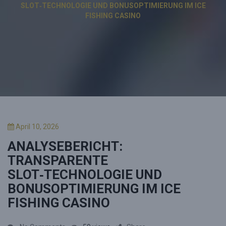
SLOT‑TECHNOLOGIE UND BONUSOPTIMIERUNG IM ICE
FISHING CASINO
P
April 10, 2026
o
ANALYSEBERICHT:
s
t
TRANSPARENTE
e
SLOT‑TECHNOLOGIE UND
d
BONUSOPTIMIERUNG IM ICE
o
n
FISHING CASINO