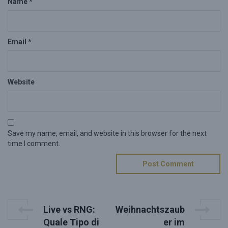
Name
*
Email
*
Website
Save my name, email, and website in this browser for the next
time I comment.
P
P
N
Live vs RNG:
Weihnachtszaub
r
e
o
Quale Tipo di
er im