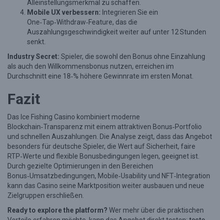
Alleinstellungsmerkmal zu schaffen.
Mobile UX verbessern:
Integrieren Sie ein
One‑Tap‑Withdraw‑Feature, das die
Auszahlungsgeschwindigkeit weiter auf unter 12 Stunden
senkt.
Industry Secret:
Spieler, die sowohl den Bonus ohne Einzahlung
als auch den Willkommensbonus nutzen, erreichen im
Durchschnitt eine 18‑% höhere Gewinnrate im ersten Monat.
Fazit
Das Ice Fishing Casino kombiniert moderne
Blockchain‑Transparenz mit einem attraktiven Bonus‑Portfolio
und schnellen Auszahlungen. Die Analyse zeigt, dass das Angebot
besonders für deutsche Spieler, die Wert auf Sicherheit, faire
RTP‑Werte und flexible Bonusbedingungen legen, geeignet ist.
Durch gezielte Optimierungen in den Bereichen
Bonus‑Umsatzbedingungen, Mobile‑Usability und NFT‑Integration
kann das Casino seine Marktposition weiter ausbauen und neue
Zielgruppen erschließen.
Ready to explore the platform?
Wer mehr über die praktischen