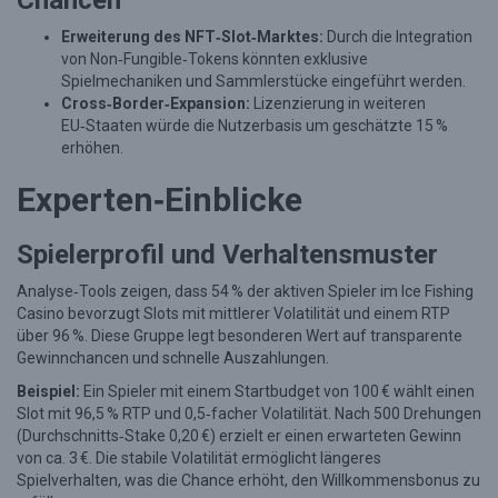
Chancen
Erweiterung des NFT‑Slot‑Marktes:
Durch die Integration
von Non‑Fungible‑Tokens könnten exklusive
Spielmechaniken und Sammlerstücke eingeführt werden.
Cross‑Border‑Expansion:
Lizenzierung in weiteren
EU‑Staaten würde die Nutzerbasis um geschätzte 15 %
erhöhen.
Experten‑Einblicke
Spielerprofil und Verhaltensmuster
Analyse‑Tools zeigen, dass 54 % der aktiven Spieler im Ice Fishing
Casino bevorzugt Slots mit mittlerer Volatilität und einem RTP
über 96 %. Diese Gruppe legt besonderen Wert auf transparente
Gewinnchancen und schnelle Auszahlungen.
Beispiel:
Ein Spieler mit einem Startbudget von 100 € wählt einen
Slot mit 96,5 % RTP und 0,5‑facher Volatilität. Nach 500 Drehungen
(Durchschnitts‑Stake 0,20 €) erzielt er einen erwarteten Gewinn
von ca. 3 €. Die stabile Volatilität ermöglicht längeres
Spielverhalten, was die Chance erhöht, den Willkommensbonus zu