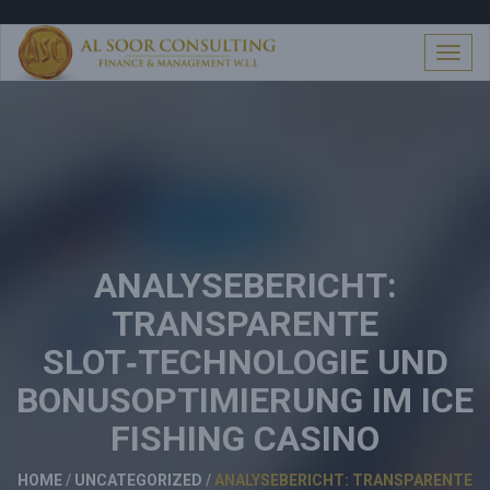
S
k
i
T
p
o
t
g
o
g
c
l
o
e
n
n
t
a
e
v
n
i
t
ANALYSEBERICHT:
g
a
TRANSPARENTE
t
i
SLOT‑TECHNOLOGIE UND
o
n
BONUSOPTIMIERUNG IM ICE
FISHING CASINO
HOME
/
UNCATEGORIZED
/
ANALYSEBERICHT: TRANSPARENTE