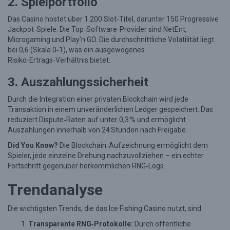
2. Spielportfolio
B
o
Das Casino hostet über 1.200 Slot‑Titel, darunter 150 Progressive
Jackpot‑Spiele. Die Top‑Software‑Provider sind NetEnt,
n
Microgaming und Play’n GO. Die durchschnittliche Volatilität liegt
u
bei 0,6 (Skala 0‑1), was ein ausgewogenes
s
Risiko‑Ertrags‑Verhältnis bietet.
o
3. Auszahlungssicherheit
p
Durch die Integration einer privaten Blockchain wird jede
t
Transaktion in einem unveränderlichen Ledger gespeichert. Das
i
reduziert Dispute‑Raten auf unter 0,3 % und ermöglicht
Auszahlungen innerhalb von 24 Stunden nach Freigabe.
m
i
Did You Know?
Die Blockchain‑Aufzeichnung ermöglicht dem
Spieler, jede einzelne Drehung nachzuvollziehen – ein echter
e
Fortschritt gegenüber herkömmlichen RNG‑Logs.
r
Trendanalyse
u
n
Die wichtigsten Trends, die das Ice Fishing Casino nutzt, sind:
g
Transparente RNG‑Protokolle:
Durch öffentliche