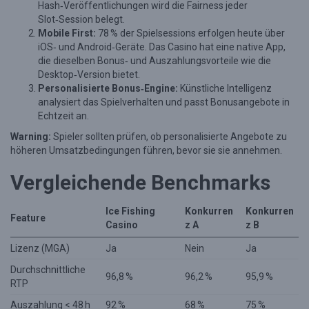
i
Hash‑Veröffentlichungen wird die Fairness jeder
Slot‑Session belegt.
m
Mobile First:
78 % der Spielsessions erfolgen heute über
I
iOS‑ und Android‑Geräte. Das Casino hat eine native App,
c
die dieselben Bonus‑ und Auszahlungsvorteile wie die
Desktop‑Version bietet.
e
Personalisierte Bonus‑Engine:
Künstliche Intelligenz
F
analysiert das Spielverhalten und passt Bonusangebote in
Echtzeit an.
i
s
Warning:
Spieler sollten prüfen, ob personalisierte Angebote zu
höheren Umsatzbedingungen führen, bevor sie sie annehmen.
h
i
Vergleichende Benchmarks
n
Ice Fishing
Konkurren
Konkurren
g
Feature
Casino
z A
z B
C
Lizenz (MGA)
Ja
Nein
Ja
a
Durchschnittliche
s
96,8 %
96,2 %
95,9 %
RTP
i
Auszahlung < 48 h
92 %
68 %
75 %