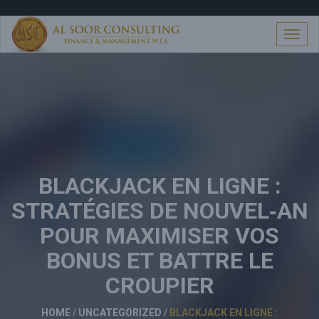
S
k
i
T
p
o
t
g
o
g
c
l
o
e
n
n
t
a
e
v
n
i
t
BLACKJACK EN LIGNE :
g
a
STRATÉGIES DE NOUVEL‑AN
t
i
POUR MAXIMISER VOS
o
n
BONUS ET BATTRE LE
CROUPIER
HOME
/
UNCATEGORIZED
/
BLACKJACK EN LIGNE :