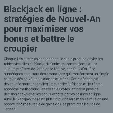
n
Blackjack en ligne :
B
l
stratégies de Nouvel‑An
a
pour maximiser vos
c
bonus et battre le
k
j
croupier
a
c
Chaque fois que le calendrier bascule sur le premier janvier, les
tables virtuelles de blackjack s’animent comme jamais. Les
k
joueurs profitent de l’ambiance festive, des feux d’artifice
e
numériques et surtout des promotions qui transforment un simple
n
coup de dés en véritable chasse au trésor. Cette période est
devenue le moment privilégié pour allier le frisson du jeu à une
l
approche méthodique : analyser les cotes, affiner la prise de
i
décision et exploiter les bonus offerts par les casinos en ligne.
Ainsi, le Blackjack ne reste plus un pur hasard mais se mue en une
g
opportunité mesurable de gains dès les premières heures de
n
l’année.