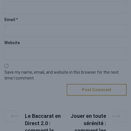
Email
*
Website
Save my name, email, and website in this browser for the next
time I comment.
P
P
N
Le Baccarat en
Jouer en toute
r
e
o
Direct 2.0 :
sérénité :
e
x
comment le
comment les