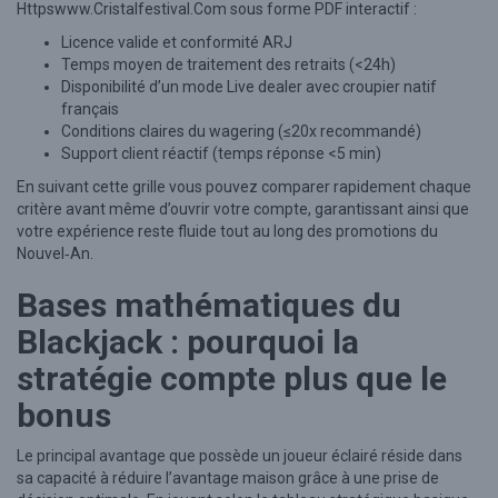
Httpswww.Cristalfestival.Com sous forme PDF interactif :
Licence valide et conformité ARJ
Temps moyen de traitement des retraits (<24h)
Disponibilité d’un mode Live dealer avec croupier natif
français
Conditions claires du wagering (≤20x recommandé)
Support client réactif (temps réponse <5 min)
En suivant cette grille vous pouvez comparer rapidement chaque
critère avant même d’ouvrir votre compte, garantissant ainsi que
votre expérience reste fluide tout au long des promotions du
Nouvel‑An.
Bases mathématiques du
Blackjack : pourquoi la
stratégie compte plus que le
bonus
Le principal avantage que possède un joueur éclairé réside dans
sa capacité à réduire l’avantage maison grâce à une prise de