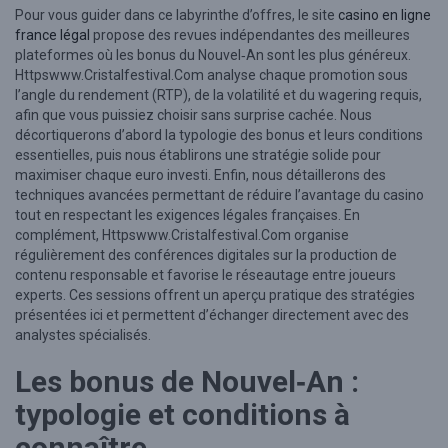
e
Pour vous guider dans ce labyrinthe d’offres, le site
casino en ligne
:
france légal
propose des revues indépendantes des meilleures
plateformes où les bonus du Nouvel‑An sont les plus généreux.
s
Httpswww.Cristalfestival.Com analyse chaque promotion sous
t
l’angle du rendement (RTP), de la volatilité et du wagering requis,
r
afin que vous puissiez choisir sans surprise cachée. Nous
décortiquerons d’abord la typologie des bonus et leurs conditions
a
essentielles, puis nous établirons une stratégie solide pour
t
maximiser chaque euro investi. Enfin, nous détaillerons des
techniques avancées permettant de réduire l’avantage du casino
é
tout en respectant les exigences légales françaises. En
g
complément, Httpswww.Cristalfestival.Com organise
i
régulièrement des conférences digitales sur la production de
contenu responsable et favorise le réseautage entre joueurs
e
experts. Ces sessions offrent un aperçu pratique des stratégies
s
présentées ici et permettent d’échanger directement avec des
analystes spécialisés.
d
e
Les bonus de Nouvel‑An :
N
typologie et conditions à
o
connaître