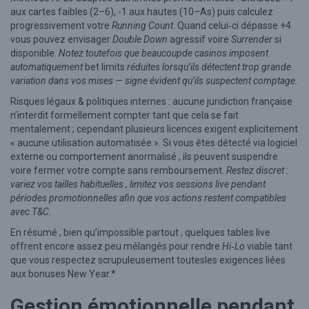
aux cartes faibles (2–6), -1 aux hautes (10–As) puis calculez
progressivement votre
Running Count
. Quand celui‑ci dépasse +4
vous pouvez envisager
Double Down
agressif voire
Surrender
si
disponible.
Notez toutefois que beaucoupde casinos imposent
automatiquement
bet limits
réduites lorsqu’ils détectent trop grande
variation dans vos mises — signe évident qu’ils suspectent comptage.
Risques légaux & politiques internes : aucune juridiction française
n’interdit formellement compter tant que cela se fait
mentalement ; cependant plusieurs licences exigent explicitement
« aucune utilisation automatisée ». Si vous êtes détecté via logiciel
externe ou comportement anormalisé , ils peuvent suspendre
voire fermer votre compte sans remboursement.
Restez discret :
variez vos tailles habituelles , limitez vos sessions live pendant
périodes promotionnelles afin que vos actions restent compatibles
avec T&C.
En résumé , bien qu’impossible partout , quelques tables live
offrent encore assez peu mélangés pour rendre
Hi‑Lo
viable tant
que vous respectez scrupuleusement toutesles exigences liées
aux bonuses New Year.*
Gestion émotionnelle pendant