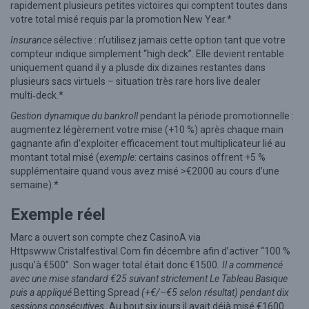
rapidement plusieurs petites victoires qui comptent toutes dans
votre total misé requis par la promotion New Year.*
Insurance
sélective : n’utilisez jamais cette option tant que votre
compteur indique simplement “high deck”. Elle devient rentable
uniquement quand il y a plusde dix dizaines restantes dans
plusieurs sacs virtuels – situation très rare hors live dealer
multi‑deck.*
Gestion dynamique du bankroll
pendant la période promotionnelle :
augmentez légèrement votre mise (+10 %) après chaque main
gagnante afin d’exploiter efficacement tout multiplicateur lié au
montant total misé (
exemple
: certains casinos offrent +5 %
supplémentaire quand vous avez misé >€2000 au cours d’une
semaine).*
Exemple réel
Marc a ouvert son compte chez CasinoA via
Httpswww.Cristalfestival.Com fin décembre afin d’activer “100 %
jusqu’à €500”. Son wager total était donc €1500
. Il a commencé
avec une mise standard €25 suivant strictement Le Tableau Basique
puis a appliqué
Betting Spread
(+€/–€5 selon résultat) pendant dix
sessions consécutives.
Au bout six jours il avait déjà misé €1600