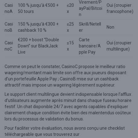
Virement/P
Casi
100 % jusqu’à €500 +
≤20
Oui (croupier
ayPal/Bitcoi
noA
50 tours
x
francophone)
n
Casi
150 % jusqu’à €300 +
≤25
Skrill/Netell
Non
noB
cashback 10 %
x
er
€200 + boost “Double
Carte
Casi
≤15
Oui (croupier
Down” sur BlackJack
bancaire/A
noC
x
multilingue)
Live
pple Pay
Comme on peut le constater, CasinoC propose le meilleur ratio
wagering/montant mais limite son offre aux joueurs disposant
d’un portefeuille Apple Pay ; CasinoB mise sur un cashback
attractif mais impose un wagering légèrement supérieur.
Le support client multilingue devient indispensable lorsque l’afflux
d’utilisateurs augmente après minuit dans chaque fuseau horaire
festif. Un chat disponible 24/7 avec agents capables d’expliquer
clairement chaque condition évite bien des malentendus coûteux
lors du processus de validation du bonus.
Pour faciliter votre évaluation, nous avons conçu une checklist
téléchargeable que vous trouverez sur