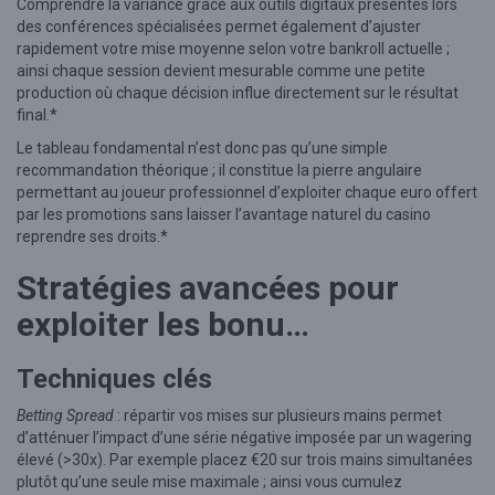
Comprendre la variance grâce aux outils digitaux présentés lors
des conférences spécialisées permet également d’ajuster
rapidement votre mise moyenne selon votre bankroll actuelle ;
ainsi chaque session devient mesurable comme une petite
production où chaque décision influe directement sur le résultat
final.*
Le tableau fondamental n’est donc pas qu’une simple
recommandation théorique ; il constitue la pierre angulaire
permettant au joueur professionnel d’exploiter chaque euro offert
par les promotions sans laisser l’avantage naturel du casino
reprendre ses droits.*
Stratégies avancées pour
exploiter les bonu…
Techniques clés
Betting Spread
: répartir vos mises sur plusieurs mains permet
d’atténuer l’impact d’une série négative imposée par un wagering
élevé (>30x). Par exemple placez €20 sur trois mains simultanées
plutôt qu’une seule mise maximale ; ainsi vous cumulez