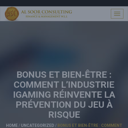
S
k
i
T
p
o
t
g
o
g
c
l
o
e
n
n
t
a
e
v
n
i
t
BONUS ET BIEN‑ÊTRE :
g
a
COMMENT L’INDUSTRIE
t
i
IGAMING RÉINVENTE LA
o
n
PRÉVENTION DU JEU À
RISQUE
HOME
/
UNCATEGORIZED
/
BONUS ET BIEN‑ÊTRE : COMMENT