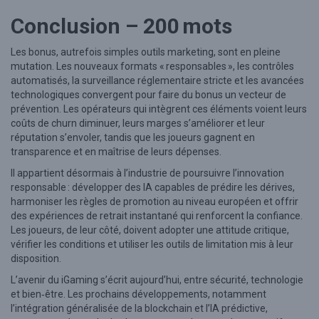
Conclusion – 200 mots
Les bonus, autrefois simples outils marketing, sont en pleine
mutation. Les nouveaux formats « responsables », les contrôles
automatisés, la surveillance réglementaire stricte et les avancées
technologiques convergent pour faire du bonus un vecteur de
prévention. Les opérateurs qui intègrent ces éléments voient leurs
coûts de churn diminuer, leurs marges s’améliorer et leur
réputation s’envoler, tandis que les joueurs gagnent en
transparence et en maîtrise de leurs dépenses.
Il appartient désormais à l’industrie de poursuivre l’innovation
responsable : développer des IA capables de prédire les dérives,
harmoniser les règles de promotion au niveau européen et offrir
des expériences de retrait instantané qui renforcent la confiance.
Les joueurs, de leur côté, doivent adopter une attitude critique,
vérifier les conditions et utiliser les outils de limitation mis à leur
disposition.
L’avenir du iGaming s’écrit aujourd’hui, entre sécurité, technologie
et bien‑être. Les prochains développements, notamment
l’intégration généralisée de la blockchain et l’IA prédictive,