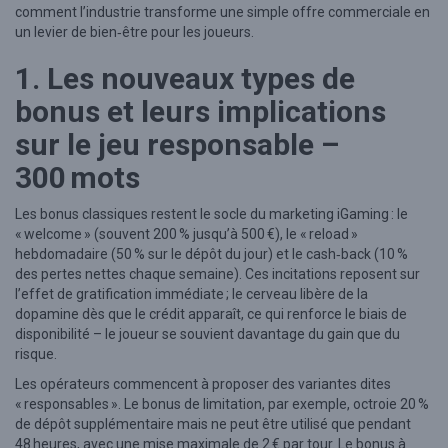
:
comment l’industrie transforme une simple offre commerciale en
c
un levier de bien‑être pour les joueurs.
o
1. Les nouveaux types de
m
bonus et leurs implications
m
sur le jeu responsable –
e
300 mots
n
t
Les bonus classiques restent le socle du marketing iGaming : le
l
« welcome » (souvent 200 % jusqu’à 500 €), le « reload »
’
hebdomadaire (50 % sur le dépôt du jour) et le cash‑back (10 %
des pertes nettes chaque semaine). Ces incitations reposent sur
i
l’effet de gratification immédiate ; le cerveau libère de la
n
dopamine dès que le crédit apparaît, ce qui renforce le biais de
disponibilité – le joueur se souvient davantage du gain que du
d
risque.
u
Les opérateurs commencent à proposer des variantes dites
s
« responsables ». Le bonus de limitation, par exemple, octroie 20 %
t
de dépôt supplémentaire mais ne peut être utilisé que pendant
48 heures, avec une mise maximale de 2 € par tour. Le bonus à