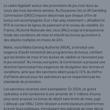
Le cadre législatif autour des promotions de jeu s’est durci au
cours des trois dernières années. Au Royaume‑Uni, le UK Gambling
Commission (UKGC) impose désormais que chaque offre de
bonus soit accompagnée d’un « fair‑play statement », détaillant le
RTP, le nombre de lignes de paiement et le niveau de volatilité. En
France, l’Autorité Nationale des Jeux (ANJ) exige la transparence
totale des conditions de mise et interdit les bonus qui incitent à
des dépôts multiples en moins de 24 h.
Malte, via la Malta Gaming Authority (MGA), a introduit une
exigence d’audit trimestriel des programmes de bonus, vérifiant
que les limites de mise et les durées de validité ne favorisent pas
le jeu excessif. Au niveau européen, la Commission a proposé une
directive harmonisant les exigences de divulgation des termes et
conditions, ainsi que des sanctions allant jusqu’à 10 % du chiffre
d’affaires annuel pour les opérateurs qui ne respectent pas les
standards de protection.
Les sanctions récentes sont exemplaires. En 2024, un grand
opérateur a été condamné à une amende de 5 millions d’euros
pour avoir proposé un bonus de dépôt sans limite de mise, jugé
« déloyal » par l’ANJ. Cette décision a incité plusieurs plateformes
à revoir leurs politiques, introduisant des plafonds de mise dès le