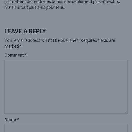
promettent de rendre les bonus non seulement plus attractifs,
mais surtout plus sûrs pour tous.
LEAVE A REPLY
Your email address will not be published.
Required fields are
marked
*
Comment
*
Name
*