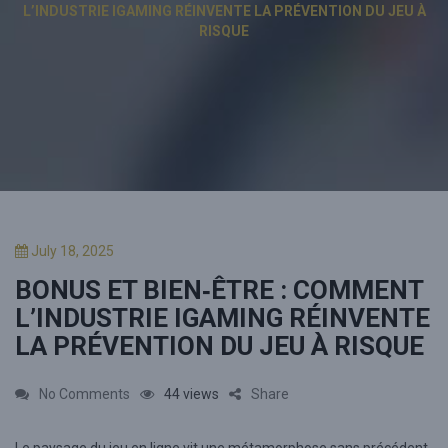
L’INDUSTRIE IGAMING RÉINVENTE LA PRÉVENTION DU JEU À
RISQUE
P
July 18, 2025
o
BONUS ET BIEN‑ÊTRE : COMMENT
s
t
L’INDUSTRIE IGAMING RÉINVENTE
e
LA PRÉVENTION DU JEU À RISQUE
d
o
n
o
No Comments
44 views
Share
n