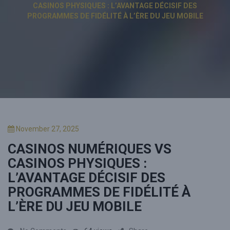
CASINOS PHYSIQUES : L’AVANTAGE DÉCISIF DES
PROGRAMMES DE FIDÉLITÉ À L’ÈRE DU JEU MOBILE
P
November 27, 2025
o
CASINOS NUMÉRIQUES VS
s
t
CASINOS PHYSIQUES :
e
L’AVANTAGE DÉCISIF DES
d
PROGRAMMES DE FIDÉLITÉ À
o
n
L’ÈRE DU JEU MOBILE