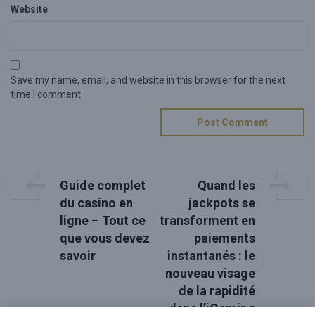
Website
Save my name, email, and website in this browser for the next
time I comment.
P
P
N
Guide complet
Quand les
r
e
o
du casino en
jackpots se
e
x
ligne – Tout ce
transforment en
s
v
t
que vous devez
paiements
i
P
t
o
o
savoir
instantanés : le
u
s
n
nouveau visage
s
t
de la rapidité
a
P
dans l’iGaming
o