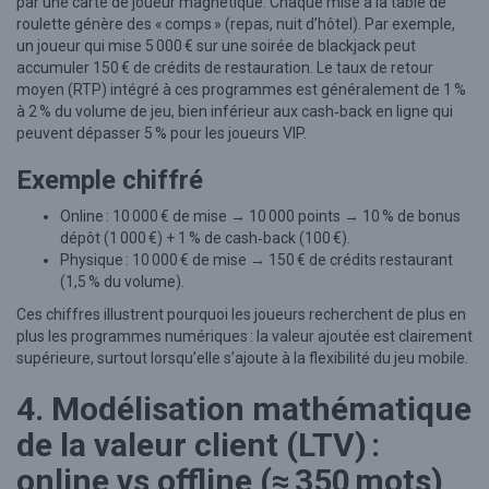
par une carte de joueur magnétique. Chaque mise à la table de
roulette génère des « comps » (repas, nuit d’hôtel). Par exemple,
un joueur qui mise 5 000 € sur une soirée de blackjack peut
accumuler 150 € de crédits de restauration. Le taux de retour
moyen (RTP) intégré à ces programmes est généralement de 1 %
à 2 % du volume de jeu, bien inférieur aux cash‑back en ligne qui
peuvent dépasser 5 % pour les joueurs VIP.
Exemple chiffré
Online : 10 000 € de mise → 10 000 points → 10 % de bonus
dépôt (1 000 €) + 1 % de cash‑back (100 €).
Physique : 10 000 € de mise → 150 € de crédits restaurant
(1,5 % du volume).
Ces chiffres illustrent pourquoi les joueurs recherchent de plus en
plus les programmes numériques : la valeur ajoutée est clairement
supérieure, surtout lorsqu’elle s’ajoute à la flexibilité du jeu mobile.
4. Modélisation mathématique
de la valeur client (LTV) :
online vs offline (≈ 350 mots)