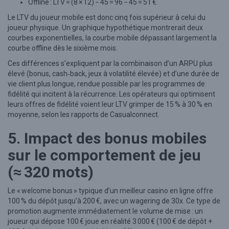
Offline : LTV = (8 × 12) − 45 = 96 − 45 = 51 €.
Le LTV du joueur mobile est donc cinq fois supérieur à celui du
joueur physique. Un graphique hypothétique montrerait deux
courbes exponentielles, la courbe mobile dépassant largement la
courbe offline dès le sixième mois.
Ces différences s’expliquent par la combinaison d’un ARPU plus
élevé (bonus, cash‑back, jeux à volatilité élevée) et d’une durée de
vie client plus longue, rendue possible par les programmes de
fidélité qui incitent à la récurrence. Les opérateurs qui optimisent
leurs offres de fidélité voient leur LTV grimper de 15 % à 30 % en
moyenne, selon les rapports de Casualconnect.
5. Impact des bonus mobiles
sur le comportement de jeu
(≈ 320 mots)
Le « welcome bonus » typique d’un meilleur casino en ligne offre
100 % du dépôt jusqu’à 200 €, avec un wagering de 30x. Ce type de
promotion augmente immédiatement le volume de mise : un
joueur qui dépose 100 € joue en réalité 3 000 € (100 € de dépôt +