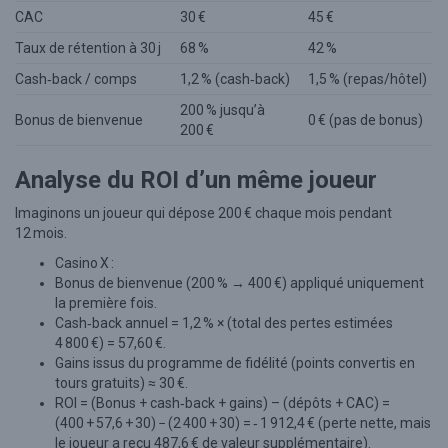
CAC
30 €
45 €
Taux de rétention à 30 j
68 %
42 %
Cash‑back / comps
1,2 % (cash‑back)
1,5 % (repas/hôtel)
200 % jusqu’à
Bonus de bienvenue
0 € (pas de bonus)
200 €
Analyse du ROI d’un même joueur
Imaginons un joueur qui dépose 200 € chaque mois pendant
12 mois.
Casino X :
Bonus de bienvenue (200 % → 400 €) appliqué uniquement
la première fois.
Cash‑back annuel = 1,2 % × (total des pertes estimées
4 800 €) = 57,60 €.
Gains issus du programme de fidélité (points convertis en
tours gratuits) ≈ 30 €.
ROI = (Bonus + cash‑back + gains) – (dépôts + CAC) =
(400 + 57,6 + 30) − (2 400 + 30) = ‑ 1 912,4 € (perte nette, mais
le joueur a reçu 487,6 € de valeur supplémentaire).