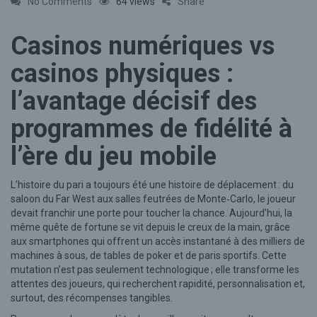
o
No Comments
64 views
Share
n
Casinos numériques vs
C
a
casinos physiques :
s
l’avantage décisif des
i
programmes de fidélité à
n
o
l’ère du jeu mobile
s
n
L’histoire du pari a toujours été une histoire de déplacement : du
saloon du Far West aux salles feutrées de Monte‑Carlo, le joueur
u
devait franchir une porte pour toucher la chance. Aujourd’hui, la
m
même quête de fortune se vit depuis le creux de la main, grâce
é
aux smartphones qui offrent un accès instantané à des milliers de
machines à sous, de tables de poker et de paris sportifs. Cette
r
mutation n’est pas seulement technologique ; elle transforme les
i
attentes des joueurs, qui recherchent rapidité, personnalisation et,
surtout, des récompenses tangibles.
q