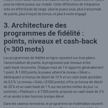
’
pour le même joueur sur mobile. Cette différence de fréquence
è
crée un effet boule de neige : plus le joueur joue, plus il accumule
r
de points, plus il reçoit de bonus, et plus il reste engagé.
e
3. Architecture des
d
programmes de fidélité :
u
points, niveaux et cash‑back
j
(≈ 300 mots)
e
u
Les programmes de fidélité en ligne reposent sur trois piliers :
m
l’accumulation de points, la progression par niveaux et les
cash‑back récurrents. Chaque mise de 1 € rapporte généralement
o
1 point. À 1 000 points, le joueur atteint le niveau « Silver »,
b
débloquant un bonus de dépôt de 10 % et un cash‑back quotidien
i
de 0,5 %. Le niveau « Gold » (3 000 points) offre un bonus de dépôt
de 20 % et un cash‑back de 1 % sur les pertes nettes du jour. Le
l
sommet, « Platinum », à 7 500 points, propose un cash‑back de 2 %
e
et un accès à des tournois à enjeu élevé.
Dans les casinos terrestres, le programme se matérialise souvent