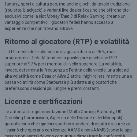
u
fantasy, sport e cultura pop, ma anche giochi da tavolo tradizionali
(roulette, blackjack) e varianti live dealer. I casinò che offrono titoli
n
esclusivi, come la slot
Money Train 3
di Relax Gaming, creano un
a
vantaggio competitivo: i giocatori fedeli hanno accesso a
l
esperienze che non trovano altrove.
i
Ritorno al giocatore (RTP) e volatilità
b
L’RTP medio delle slot online si aggira intorno al 96 %, ma i
r
programmi di fedeltà tendono a privilegiare giochi con RTP
e
superiore al 97 % per i membri di livello superiore. La volatilità,
invece, determina la frequenza e l’entità delle vincite: una slot ad
r
alta volatilità come
Dead or Alive 2
attira i high rollers, mentre una a
i
bassa volatilità come
Starburst
è più adatta ai giocatori che
a
preferiscono sessioni più lunghe e premi costanti.
d
Licenze e certificazioni
i
Le autorità di regolamentazione (Malta Gaming Authority, UK
g
Gambling Commission, Agenzia delle Dogane e dei Monopoli)
i
garantiscono che i giochi rispettino standard di equità e sicurezza.
I casinò che operano con licenze AAMS o non‑AAMS (come le app
o
casino non aams) devono comunque dimostrare la conformità