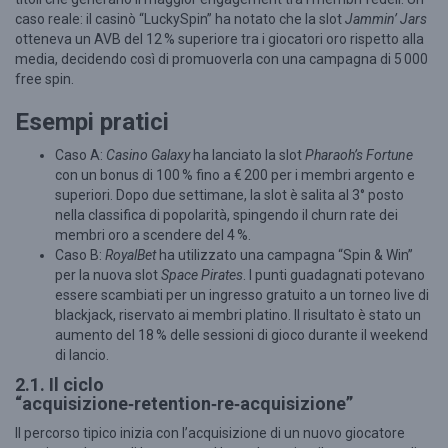
caso reale: il casinò “LuckySpin” ha notato che la slot
Jammin’ Jars
otteneva un AVB del 12 % superiore tra i giocatori oro rispetto alla
media, decidendo così di promuoverla con una campagna di 5 000
free spin.
Esempi pratici
Caso A:
Casino Galaxy
ha lanciato la slot
Pharaoh’s Fortune
con un bonus di 100 % fino a € 200 per i membri argento e
superiori. Dopo due settimane, la slot è salita al 3° posto
nella classifica di popolarità, spingendo il churn rate dei
membri oro a scendere del 4 %.
Caso B:
RoyalBet
ha utilizzato una campagna “Spin & Win”
per la nuova slot
Space Pirates
. I punti guadagnati potevano
essere scambiati per un ingresso gratuito a un torneo live di
blackjack, riservato ai membri platino. Il risultato è stato un
aumento del 18 % delle sessioni di gioco durante il weekend
di lancio.
2.1. Il ciclo
“acquisizione‑retention‑re‑acquisizione”
Il percorso tipico inizia con l’acquisizione di un nuovo giocatore