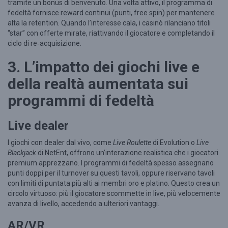
tramite un bonus di benvenuto. Una volta attivo, il programma di
fedeltà fornisce reward continui (punti, free spin) per mantenere
alta la retention. Quando l’interesse cala, i casinò rilanciano titoli
“star” con offerte mirate, riattivando il giocatore e completando il
ciclo di re‑acquisizione.
3. L’impatto dei giochi live e
della realtà aumentata sui
programmi di fedeltà
Live dealer
I giochi con dealer dal vivo, come
Live Roulette
di Evolution o
Live
Blackjack
di NetEnt, offrono un’interazione realistica che i giocatori
premium apprezzano. I programmi di fedeltà spesso assegnano
punti doppi per il turnover su questi tavoli, oppure riservano tavoli
con limiti di puntata più alti ai membri oro e platino. Questo crea un
circolo virtuoso: più il giocatore scommette in live, più velocemente
avanza di livello, accedendo a ulteriori vantaggi.
AR/VR