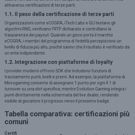
c
attraverso certificazioni di terze parti.
h
1.1. Il peso della certificazione di terze parti
i
Organizzazioni come eCOGRA, iTech Labs e GLI testano gli
v
algoritmi RNG, verificano l’RTP dichiarato e controllano la
trasparenza dei payout. Quando un gioco porta il marchio
i
eCOGRA, i membri del programma di fedeltà percepiscono un
n
livello di fiducia più alto, poiché sanno che il risultato è verificato da
un ente indipendente.
c
1.2. Integrazione con piattaforme di loyalty
e
n
I provider moderni offrono SDK che includono funzioni di
tracciamento punti, livelli e premi. Ad esempio, la piattaforma di
t
Microgaming consente di assegnare 1 punto per ogni € 1 di
e
turnover su una slot specifica, mentre Evolution Gaming integra i
punti direttamente nella schermata del live dealer, rendendo
:
visibile al giocatore il progresso verso il prossimo badge.
i
Tabella comparativa: certificazioni più
l
comuni
r
u
Certifi