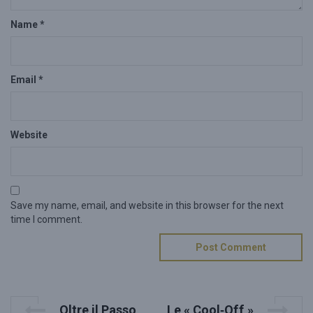
Name
*
Email
*
Website
Save my name, email, and website in this browser for the next
time I comment.
P
P
N
Oltre il Passo
Le « Cool‑Off »