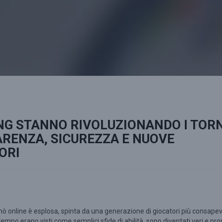
RNG STANNO RIVOLUZIONANDO I TOR
ARENZA, SICUREZZA E NUOVE
ORI
sinò online è esplosa, spinta da una generazione di giocatori più consapev
mpo erano visti come semplici sfide di abilità, sono diventati veri e pro