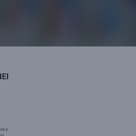
NEI
oli e
pri