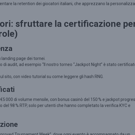
entare la retention dei giocatori italiani, che apprezzano la personalizz
ori: sfruttare la certificazione pe
role)
enza
 landing page dei tornei.
 di audit, ad esempio “Il nostro torneo “Jackpot Night” è stato certifica
ul sito, con video tutorial su come leggere gli hash RNG.
icati
 €5 000 di volume mensile, con bonus casinò del 150 % e jackpot progres
to del 98 % RTP, solo per utenti che hanno completato la verifica KYC e
azione
proved Tournament Week”, dove ogni evento è accompagnato da un