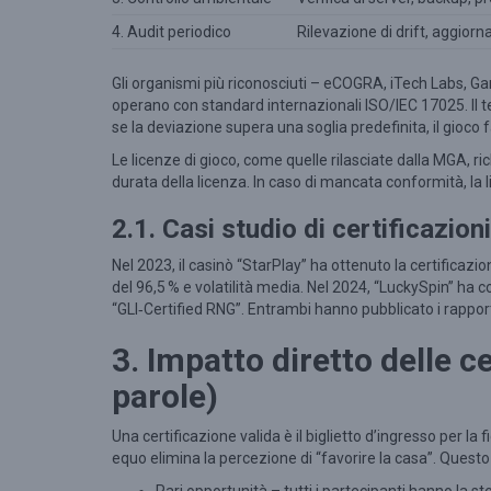
l
4. Audit periodico
Rilevazione di drift, aggiorn
u
z
Gli organismi più riconosciuti – eCOGRA, iTech Labs, G
i
operano con standard internazionali ISO/IEC 17025. Il tes
se la deviazione supera una soglia predefinita, il gioco fa
o
Le licenze di gioco, come quelle rilasciate dalla MGA, ri
n
durata della licenza. In caso di mancata conformità, la 
a
2.1. Casi studio di certificazion
n
d
Nel 2023, il casinò “StarPlay” ha ottenuto la certifica
o
del 96,5 % e volatilità media. Nel 2024, “LuckySpin” ha c
“GLI‑Certified RNG”. Entrambi hanno pubblicato i rapporti 
i
t
3. Impatto diretto delle c
o
parole)
r
Una certificazione valida è il biglietto d’ingresso per la 
n
equo elimina la percezione di “favorire la casa”. Questo
e