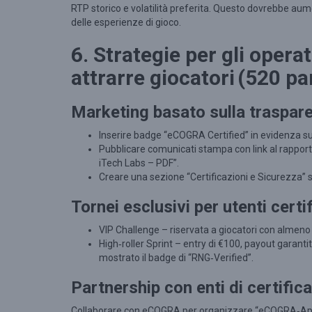
u
RTP storico e volatilità preferita. Questo dovrebbe aum
delle esperienze di gioco.
r
e
6. Strategie per gli operat
z
attrarre giocatori (520 pa
z
a
Marketing basato sulla traspar
e
Inserire badge “eCOGRA Certified” in evidenza su
n
Pubblicare comunicati stampa con link al rapporto
u
iTech Labs – PDF”.
Creare una sezione “Certificazioni e Sicurezza” s
o
v
Tornei esclusivi per utenti certif
e
VIP Challenge – riservata a giocatori con almeno
o
High‑roller Sprint – entry di €100, payout garanti
mostrato il badge di “RNG‑Verified”.
p
p
Partnership con enti di certific
o
Collaborare con eCOGRA per organizzare “eCOGRA‑Ap