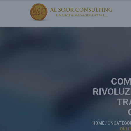
S
k
i
p
t
o
c
o
n
t
e
n
t
COM
RIVOLUZ
TR
HOME
/
UNCATEGO
ONLI