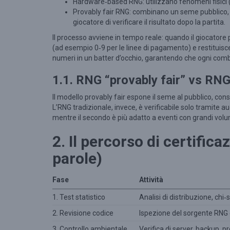
Hardware‑based RNG: utilizzano fenomeni fisici 
o
Provably fair RNG: combinano un seme pubblico, 
n
giocatore di verificare il risultato dopo la partita.
i
Il processo avviene in tempo reale: quando il giocatore p
R
(ad esempio 0‑9 per le linee di pagamento) e restituisce l
numeri in un batter d’occhio, garantendo che ogni combi
N
G
1.1. RNG “provably fair” vs RNG 
s
Il modello provably fair espone il seme al pubblico, cons
t
L’RNG tradizionale, invece, è verificabile solo tramite aud
mentre il secondo è più adatto a eventi con grandi volumi
a
n
2. Il percorso di certifica
n
parole)
o
r
Fase
Attività
i
1. Test statistico
Analisi di distribuzione, chi
v
2. Revisione codice
Ispezione del sorgente RNG e
o
3. Controllo ambientale
Verifica di server, backup, 