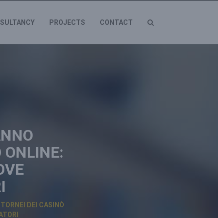
SULTANCY
PROJECTS
CONTACT
ANNO
 ONLINE:
OVE
I
TORNEI DEI CASINÒ
ATORI