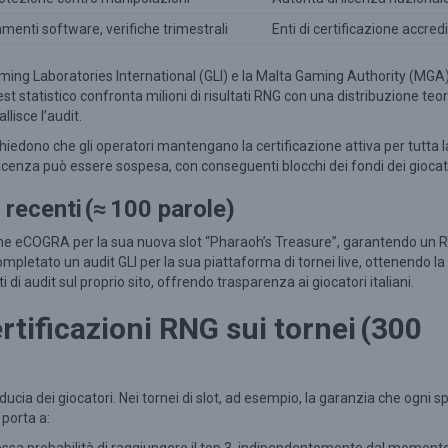
amenti software, verifiche trimestrali
Enti di certificazione accredi
aming Laboratories International (GLI) e la Malta Gaming Authority (MGA
t statistico confronta milioni di risultati RNG con una distribuzione teor
llisce l’audit.
chiedono che gli operatori mantengano la certificazione attiva per tutta l
licenza può essere sospesa, con conseguenti blocchi dei fondi dei giocat
i recenti (≈ 100 parole)
zione eCOGRA per la sua nuova slot “Pharaoh’s Treasure”, garantendo un 
ompletato un audit GLI per la sua piattaforma di tornei live, ottenendo la 
di audit sul proprio sito, offrendo trasparenza ai giocatori italiani.
ertificazioni RNG sui tornei (300
fiducia dei giocatori. Nei tornei di slot, ad esempio, la garanzia che ogni sp
 porta a: