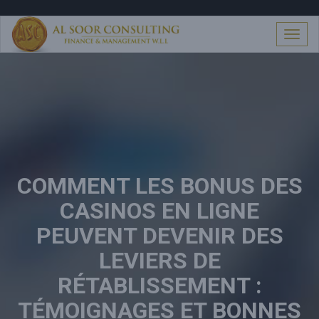
S
k
i
T
p
o
t
g
o
g
c
l
o
e
n
n
t
a
e
v
n
i
t
COMMENT LES BONUS DES
g
a
CASINOS EN LIGNE
t
i
PEUVENT DEVENIR DES
o
n
LEVIERS DE
RÉTABLISSEMENT :
TÉMOIGNAGES ET BONNES