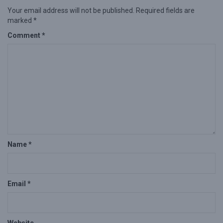
Your email address will not be published.
Required fields are
marked
*
Comment
*
Name
*
Email
*