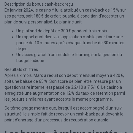
Description du bonus cash‑back reçu
s
En janvier 2024, le casino Y lui a attribué un cash‑back de 15 % sur
p
ses pertes, soit 180 € de crédit jouable, à condition d’accepter un
r
plan de suivi personnalisé. Le plan incluait :
a
Un plafond de dépôt de 300 € pendant trois mois.
Un rappel quotidien via l’application mobile pour faire une
t
pause de 10 minutes après chaque tranche de 30 minutes
i
de jeu.
q
Un accès gratuit à un module e‑learning sur la gestion du
budget ludique.
u
Résultats chiffrés
e
Après six mois, Marc a réduit son dépôt mensuel moyen à 420 €,
s
soit une baisse de 65 %. Son score de bien‑être, mesuré par un
questionnaire interne, est passé de 3,2/10 à 7,5/10. Le casino a
enregistré une augmentation de 12 % du taux de rétention parmi
les joueurs similaires ayant accepté le même programme.
Ce témoignage montre que, lorsqu’il est accompagné d’un suivi
structuré, le simple fait de recevoir un cash‑back peut devenir le
point d’ancrage d’un processus de récupération durable.