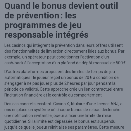
Quand le bonus devient outil
é
de prévention : les
t
a
programmes de jeu
b
responsable intégrés
l
Les casinos qui intègrent la prévention dans leurs offres utilisent
i
des fonctionnalités de limitation directement liées aux bonus. Par
s
exemple, un opérateur peut conditionner l’activation d’un
s
cash‑back à l’acceptation d’un plafond de dépôt mensuel de 500 €.
e
D’autres plateformes proposent des limites de temps de jeu
automatiques : le joueur reçoit un bonus de 20 € à condition de
m
s’engager à ne pas jouer plus de 2 heures par jour pendant la
e
période de validité. Cette approche crée un lien contractuel entre
n
l’incitation financière et le contrôle du comportement.
t
Des cas concrets existent. Casino X, titulaire d’une licence ANJ, a
mis en place un système où chaque bonus de reload déclenche
:
une notification invitant le joueur à fixer une limite de mise
t
quotidienne. Si la limite est dépassée, le bonus est suspendu
jusqu’à ce que le joueur réinitialise ses paramètres. Cette mesure
é