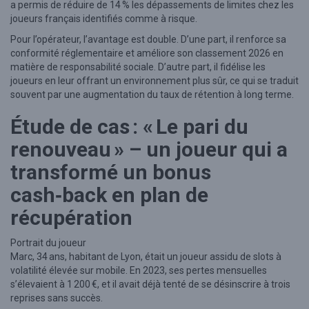
a permis de réduire de 14 % les dépassements de limites chez les
m
joueurs français identifiés comme à risque.
o
Pour l’opérateur, l’avantage est double. D’une part, il renforce sa
i
conformité réglementaire et améliore son classement 2026 en
matière de responsabilité sociale. D’autre part, il fidélise les
g
joueurs en leur offrant un environnement plus sûr, ce qui se traduit
n
souvent par une augmentation du taux de rétention à long terme.
a
Étude de cas : « Le pari du
g
renouveau » – un joueur qui a
e
s
transformé un bonus
e
cash‑back en plan de
t
récupération
b
o
Portrait du joueur
Marc, 34 ans, habitant de Lyon, était un joueur assidu de slots à
n
volatilité élevée sur mobile. En 2023, ses pertes mensuelles
n
s’élevaient à 1 200 €, et il avait déjà tenté de se désinscrire à trois
reprises sans succès.
e