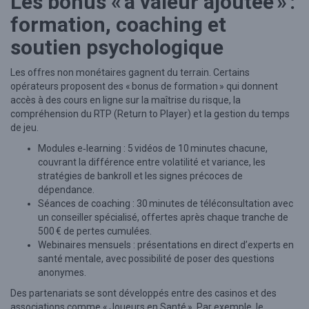
Les bonus « à valeur ajoutée » :
formation, coaching et
soutien psychologique
Les offres non monétaires gagnent du terrain. Certains
opérateurs proposent des « bonus de formation » qui donnent
accès à des cours en ligne sur la maîtrise du risque, la
compréhension du RTP (Return to Player) et la gestion du temps
de jeu.
Modules e‑learning : 5 vidéos de 10 minutes chacune,
couvrant la différence entre volatilité et variance, les
stratégies de bankroll et les signes précoces de
dépendance.
Séances de coaching : 30 minutes de téléconsultation avec
un conseiller spécialisé, offertes après chaque tranche de
500 € de pertes cumulées.
Webinaires mensuels : présentations en direct d’experts en
santé mentale, avec possibilité de poser des questions
anonymes.
Des partenariats se sont développés entre des casinos et des
associations comme « Joueurs en Santé ». Par exemple, le