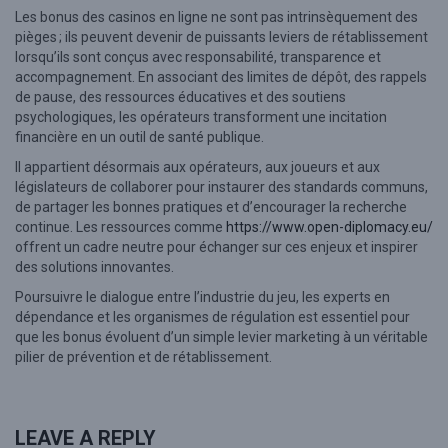
Les bonus des casinos en ligne ne sont pas intrinsèquement des
pièges ; ils peuvent devenir de puissants leviers de rétablissement
lorsqu’ils sont conçus avec responsabilité, transparence et
accompagnement. En associant des limites de dépôt, des rappels
de pause, des ressources éducatives et des soutiens
psychologiques, les opérateurs transforment une incitation
financière en un outil de santé publique.
Il appartient désormais aux opérateurs, aux joueurs et aux
législateurs de collaborer pour instaurer des standards communs,
de partager les bonnes pratiques et d’encourager la recherche
continue. Les ressources comme
https://www.open-diplomacy.eu/
offrent un cadre neutre pour échanger sur ces enjeux et inspirer
des solutions innovantes.
Poursuivre le dialogue entre l’industrie du jeu, les experts en
dépendance et les organismes de régulation est essentiel pour
que les bonus évoluent d’un simple levier marketing à un véritable
pilier de prévention et de rétablissement.
LEAVE A REPLY