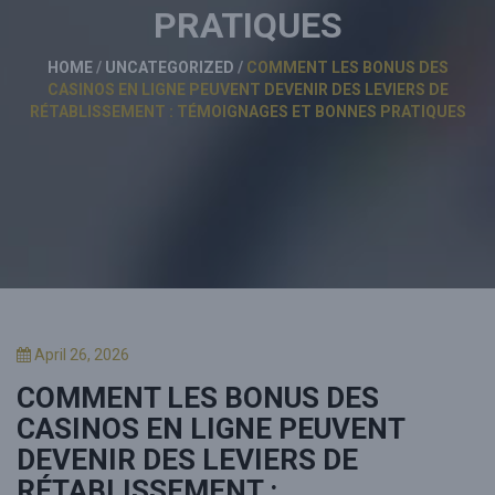
PRATIQUES
HOME
/
UNCATEGORIZED
/
COMMENT LES BONUS DES
CASINOS EN LIGNE PEUVENT DEVENIR DES LEVIERS DE
RÉTABLISSEMENT : TÉMOIGNAGES ET BONNES PRATIQUES
P
April 26, 2026
o
COMMENT LES BONUS DES
s
t
CASINOS EN LIGNE PEUVENT
e
DEVENIR DES LEVIERS DE
d
RÉTABLISSEMENT :
o