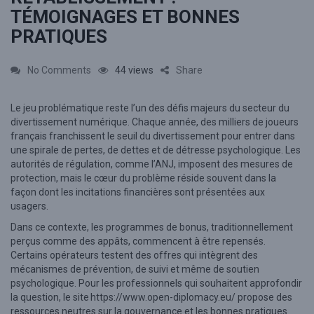
n
TÉMOIGNAGES ET BONNES
PRATIQUES
o
No Comments
44 views
Share
n
Le jeu problématique reste l’un des défis majeurs du secteur du
C
divertissement numérique. Chaque année, des milliers de joueurs
o
français franchissent le seuil du divertissement pour entrer dans
m
une spirale de pertes, de dettes et de détresse psychologique. Les
autorités de régulation, comme l’ANJ, imposent des mesures de
m
protection, mais le cœur du problème réside souvent dans la
e
façon dont les incitations financières sont présentées aux
usagers.
n
t
Dans ce contexte, les programmes de bonus, traditionnellement
perçus comme des appâts, commencent à être repensés.
l
Certains opérateurs testent des offres qui intègrent des
e
mécanismes de prévention, de suivi et même de soutien
psychologique. Pour les professionnels qui souhaitent approfondir
s
la question, le site https://www.open-diplomacy.eu/ propose des
b
ressources neutres sur la gouvernance et les bonnes pratiques