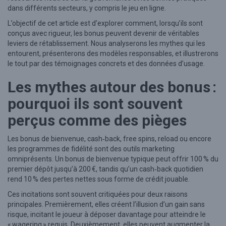
o
dans différents secteurs, y compris le jeu en ligne.
n
L’objectif de cet article est d’explorer comment, lorsqu’ils sont
conçus avec rigueur, les bonus peuvent devenir de véritables
u
leviers de rétablissement. Nous analyserons les mythes qui les
s
entourent, présenterons des modèles responsables, et illustrerons
le tout par des témoignages concrets et des données d’usage.
d
e
Les mythes autour des bonus :
s
pourquoi ils sont souvent
c
perçus comme des pièges
a
s
Les bonus de bienvenue, cash‑back, free spins, reload ou encore
les programmes de fidélité sont des outils marketing
i
omniprésents. Un bonus de bienvenue typique peut offrir 100 % du
n
premier dépôt jusqu’à 200 €, tandis qu’un cash‑back quotidien
o
rend 10 % des pertes nettes sous forme de crédit jouable.
s
Ces incitations sont souvent critiquées pour deux raisons
principales. Premièrement, elles créent l’illusion d’un gain sans
e
risque, incitant le joueur à déposer davantage pour atteindre le
n
« wagering » requis. Deuxièmement, elles peuvent augmenter la