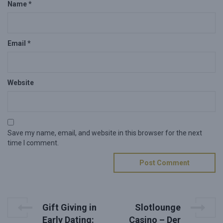
Name
*
Email
*
Website
Save my name, email, and website in this browser for the next
time I comment.
P
P
N
Gift Giving in
Slotlounge
r
e
o
Early Dating:
Casino – Der