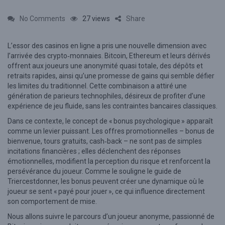
o
No Comments
27 views
Share
n
L’essor des casinos en ligne a pris une nouvelle dimension avec
C
l’arrivée des crypto‑monnaies. Bitcoin, Ethereum et leurs dérivés
o
offrent aux joueurs une anonymité quasi totale, des dépôts et
m
retraits rapides, ainsi qu’une promesse de gains qui semble défier
les limites du traditionnel. Cette combinaison a attiré une
m
génération de parieurs technophiles, désireux de profiter d’une
e
expérience de jeu fluide, sans les contraintes bancaires classiques.
n
Dans ce contexte, le concept de « bonus psychologique » apparaît
t
comme un levier puissant. Les offres promotionnelles – bonus de
bienvenue, tours gratuits, cash‑back – ne sont pas de simples
l
incitations financières ; elles déclenchent des réponses
e
émotionnelles, modifient la perception du risque et renforcent la
persévérance du joueur. Comme le souligne le guide de
s
Triercestdonner, les bonus peuvent créer une dynamique où le
b
joueur se sent « payé pour jouer », ce qui influence directement
o
son comportement de mise.
n
Nous allons suivre le parcours d’un joueur anonyme, passionné de