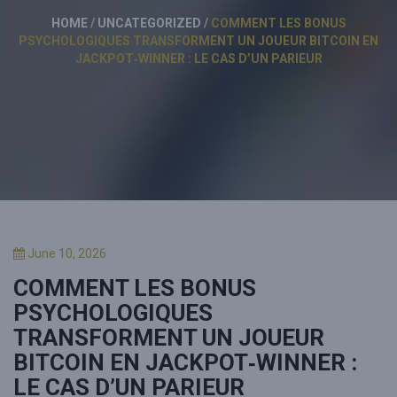
HOME
/
UNCATEGORIZED
/
COMMENT LES BONUS
PSYCHOLOGIQUES TRANSFORMENT UN JOUEUR BITCOIN EN
JACKPOT‑WINNER : LE CAS D’UN PARIEUR
P
June 10, 2026
o
COMMENT LES BONUS
s
t
PSYCHOLOGIQUES
e
TRANSFORMENT UN JOUEUR
d
BITCOIN EN JACKPOT‑WINNER :
o
n
LE CAS D’UN PARIEUR