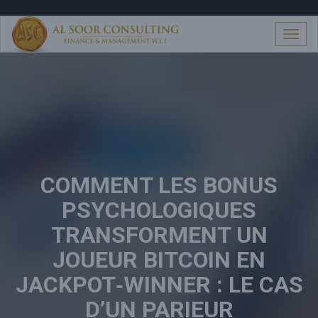
S
k
i
T
p
o
t
g
o
g
c
l
o
e
n
n
t
a
e
v
n
i
t
COMMENT LES BONUS
g
a
PSYCHOLOGIQUES
t
i
TRANSFORMENT UN
o
n
JOUEUR BITCOIN EN
JACKPOT‑WINNER : LE CAS
D’UN PARIEUR