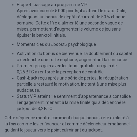
Étape 4 : passage au programme VIP
Après avoir cumulé 5 000 points, il a atteint le statut Gold,
débloquant un bonus de dépôt récurrent de 50 % chaque
semaine. Cette offre a alimenté une seconde vague de
mises, permettant d’augmenter le volume de jeu sans
épuiser la bankroll initiale.
Moments clés du « boost » psychologique
Activation du bonus de bienvenue : la doublement du capital
a déclenché une forte euphorie, augmentant la confiance.
Premier gros gain avec les tours gratuits : un gain de
0,25 BTC a renforcé la perception de contrôle.
Cash‑back reçu après une série de pertes : la récupération
partielle a restauré la motivation, incitant à une mise plus
audacieuse.
Statut VIP atteint : le sentiment d’appartenance a consolidé
l’engagement, menant à la mise finale qui a déclenché le
jackpot de 3,2 BTC.
Cette séquence montre comment chaque bonus a été exploité à
la fois comme levier financier et comme déclencheur émotionnel,
guidant le joueur vers le point culminant du jackpot.