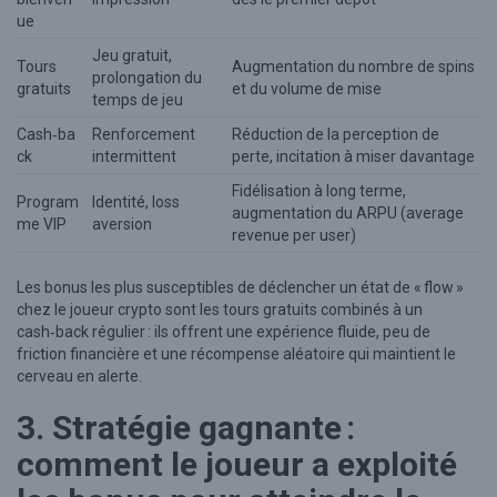
s
ue
d
Jeu gratuit,
Tours
Augmentation du nombre de spins
’
prolongation du
gratuits
et du volume de mise
temps de jeu
u
n
Cash‑ba
Renforcement
Réduction de la perception de
ck
intermittent
perte, incitation à miser davantage
p
Fidélisation à long terme,
a
Program
Identité, loss
augmentation du ARPU (average
me VIP
aversion
r
revenue per user)
i
Les bonus les plus susceptibles de déclencher un état de « flow »
e
chez le joueur crypto sont les tours gratuits combinés à un
u
cash‑back régulier : ils offrent une expérience fluide, peu de
r
friction financière et une récompense aléatoire qui maintient le
cerveau en alerte.
3. Stratégie gagnante :
comment le joueur a exploité