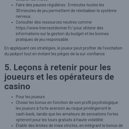
Faire des pauses régulières : 5 minutes toutes les
30 minutes de jeu permettent de réinitialiser le système
nerveux.
Consulter des ressources neutres comme
https://www.triercestdonner.fr/ pour obtenir des
informations sur la gestion du budget et les bonnes
pratiques de jeu responsable.
En appliquant ces stratégies, le joueur peut profiter de l’excitation
du jackpot tout en évitant les pièges de la sur‑confiance.
5. Leçons à retenir pour les
joueurs et les opérateurs de
casino
Pour les joueurs
Choisir les bonus en fonction de son profil psychologique :
les joueurs à forte aversion au risque privilégieront le
cash‑back, tandis que les amateurs de sensations fortes
opteront pour les tours gratuits à haute volatilité.
Établir des limites de mise strictes, en intégrant le bonus de