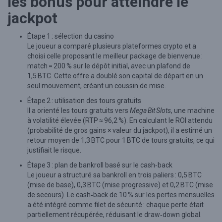
les bonus pour atteindre le
jackpot
Étape 1 : sélection du casino
Le joueur a comparé plusieurs plateformes crypto et a
choisi celle proposant le meilleur package de bienvenue :
match = 200 % sur le dépôt initial, avec un plafond de
1,5 BTC. Cette offre a doublé son capital de départ en un
seul mouvement, créant un coussin de mise.
Étape 2 : utilisation des tours gratuits
Il a orienté les tours gratuits vers
Mega Bit Slots
, une machine
à volatilité élevée (RTP ≈ 96,2 %). En calculant le ROI attendu
(probabilité de gros gains × valeur du jackpot), il a estimé un
retour moyen de 1,3 BTC pour 1 BTC de tours gratuits, ce qui
justifiait le risque.
Étape 3 : plan de bankroll basé sur le cash‑back
Le joueur a structuré sa bankroll en trois paliers : 0,5 BTC
(mise de base), 0,3 BTC (mise progressive) et 0,2 BTC (mise
de secours). Le cash‑back de 10 % sur les pertes mensuelles
a été intégré comme filet de sécurité : chaque perte était
partiellement récupérée, réduisant le draw‑down global.