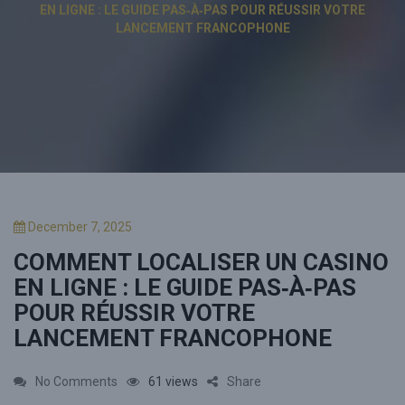
EN LIGNE : LE GUIDE PAS‑À‑PAS POUR RÉUSSIR VOTRE
LANCEMENT FRANCOPHONE
P
December 7, 2025
o
COMMENT LOCALISER UN CASINO
s
t
EN LIGNE : LE GUIDE PAS‑À‑PAS
e
POUR RÉUSSIR VOTRE
d
LANCEMENT FRANCOPHONE
o
n
o
No Comments
61 views
Share