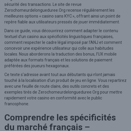
r
sécurité des transactions. Le site de revue
u
Zerochomeurdelongueduree.Org recense régulièrement les
meilleures options « casino sans KYC », offrant ainsi un point de
n
repère fiable aux utilisateurs pressés de jouer immédiatement.
c
Dans ce guide, vous découvrirez comment adapter le contenu
a
textuel d’un casino aux spécificités linguistiques françaises,
s
comment respecter le cadre légal imposé par l’ANJ et comment
concevoir une expérience utilisateur qui colle aux habitudes
i
locales. Nous aborderons la traduction des bonus, l’UX mobile
n
adaptée aux formats français et les solutions de paiement
préférées des joueurs hexagonaux.
o
e
Ce texte s’adresse avant tout aux débutants qui n’ont jamais
touché à la localisation d’un produit de jeu en ligne. Vous repartirez
n
avec une feuille de route claire, des outils concrets et des
l
exemples tirés de Zerochomeurdelongueduree.Org pour mettre
rapidement votre casino en conformité avec le public
i
francophone.
g
Comprendre les spécificités
n
e
du marché français –