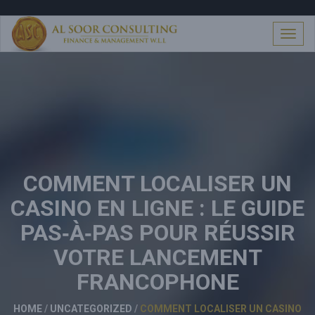
S
k
i
T
p
o
t
g
o
g
c
l
o
e
n
n
t
a
e
v
n
i
t
COMMENT LOCALISER UN
g
a
CASINO EN LIGNE : LE GUIDE
t
i
PAS‑À‑PAS POUR RÉUSSIR
o
n
VOTRE LANCEMENT
FRANCOPHONE
HOME
/
UNCATEGORIZED
/
COMMENT LOCALISER UN CASINO