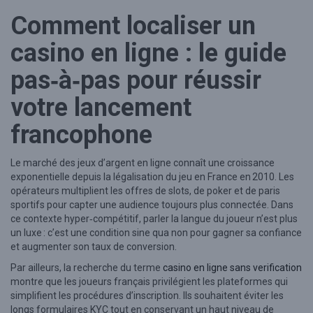
n
Comment localiser un
C
o
casino en ligne : le guide
m
pas‑à‑pas pour réussir
m
votre lancement
e
n
francophone
t
l
Le marché des jeux d’argent en ligne connaît une croissance
exponentielle depuis la légalisation du jeu en France en 2010. Les
o
opérateurs multiplient les offres de slots, de poker et de paris
c
sportifs pour capter une audience toujours plus connectée. Dans
a
ce contexte hyper‑compétitif, parler la langue du joueur n’est plus
un luxe : c’est une condition sine qua non pour gagner sa confiance
l
et augmenter son taux de conversion.
i
Par ailleurs, la recherche du terme
casino en ligne sans verification
s
montre que les joueurs français privilégient les plateformes qui
e
simplifient les procédures d’inscription. Ils souhaitent éviter les
longs formulaires KYC tout en conservant un haut niveau de