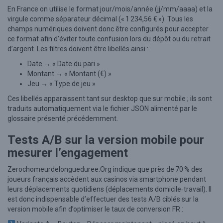
En France on utilise le format jour/mois/année (jj/mm/aaaa) et la
virgule comme séparateur décimal (« 1 234,56 € »). Tous les
champs numériques doivent donc être configurés pour accepter
ce format afin d’éviter toute confusion lors du dépôt ou du retrait
d’argent. Les filtres doivent être libellés ainsi :
Date → « Date du pari »
Montant → « Montant (€) »
Jeu → « Type de jeu »
Ces libellés apparaissent tant sur desktop que sur mobile ; ils sont
traduits automatiquement via le fichier JSON alimenté par le
glossaire présenté précédemment.
Tests A/B sur la version mobile pour
mesurer l’engagement
Zerochomeurdelongueduree.Org indique que près de 70 % des
joueurs français accèdent aux casinos via smartphone pendant
leurs déplacements quotidiens (déplacements domicile‑travail). Il
est donc indispensable d’effectuer des tests A/B ciblés sur la
version mobile afin d’optimiser le taux de conversion FR :