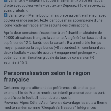
Variante A – Bouton « Déposer maintenant » placé en haut à
droite avec couleur verte vive ; texte « Déposez €10 et recevez 20
spins gratuits ».
Variante B – Même bouton mais placé au centre inférieur avec
couleur orange pastel ; texte identique mais accompagné d’une
icône “cadenas” rappelant la sécurité des transactions.
Après deux semaines d’exposition à un échantillon aléatoire de
10 000 utilisateurs français, la variante A a généré un taux de clics
supérieur de 12 %, tandis que la variante B a amélioré le temps
moyen passé sur la page bonus (+8 secondes). En combinant ces
deux résultats – visibilité accrue + engagement prolongé – on
obtient une amélioration globale du taux de conversion FR
estimée à 15 %.
Personnalisation selon la région
française
Certaines régions affichent des préférences distinctes : par
exemple l’Île‑de‑France montre un intérêt prononcé pour les paris
sportifs sur le football national, alors que la
Provence‑Alpes‑Côte‑d’Azur favorise davantage les slots à thème
méditerranéen comme “Cleopatra’s Treasure”. Intégrer ces