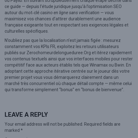
ou Paylib. En suivant scrupuleusement chaque étape décrite dans
ce guide — depuis l’étude juridique jusqu’à l’optimisation SEO
autour du mot‑clé
casino en ligne sans verification
— vous
maximisez vos chances d’attirer durablement une audience
française exigeante tout en respectant ses exigences légales et
culturelles spécifiques.
N’oubliez pas que la localisation n’est jamais figée : mesurez
constamment vos KPIs FR, exploitez les retours utilisateurs
publiés sur Zerochomeurdelongueduree.Org et itérez rapidement
vos contenus textuels ainsi que vos interfaces mobiles pour rester
compétitif face aux acteurs établis tels que Winamax ou Bwin. En
adoptant cette approche itérative centrée sur le joueur dès votre
premier projet vous vous démarquerez clairement dans un
marché très concurrentiel où chaque détail compte — même celui
qui transforme simplement “bonus” en “bonus de bienvenue”.
LEAVE A REPLY
Your email address will not be published.
Required fields are
marked
*