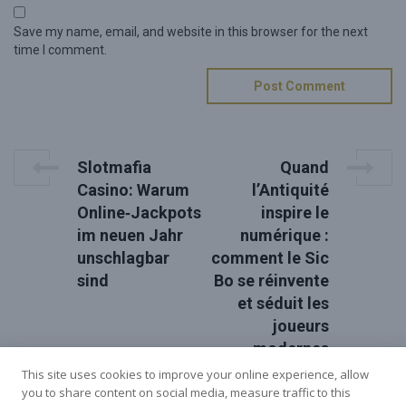
Save my name, email, and website in this browser for the next
time I comment.
P
P
N
Slotmafia
Quand
r
e
o
Casino: Warum
l’Antiquité
e
x
Online‑Jackpots
inspire le
s
v
t
im neuen Jahr
numérique :
i
P
t
o
o
unschlagbar
comment le Sic
u
s
n
sind
Bo se réinvente
s
t
et séduit les
a
P
joueurs
o
v
s
modernes
t
i
This site uses cookies to improve your online experience, allow
you to share content on social media, measure traffic to this
g