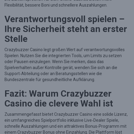
Flexibilität, bessere Boni und schnellere Auszahlungen.
Verantwortungsvoll spielen –
Ihre Sicherheit steht an erster
Stelle
Crazybuzzer Casino legt großen Wert auf verantwortungsvolles
Spielen. Nutzen Sie die integrierten Tools, um Limits zu setzen
oder Pausen einzulegen. Wenn Sie merken, dass das
Spielverhalten außer Kontrolle gerät, wenden Sie sich an die
Support‑Abteilung oder an Beratungsstellen wie die
Bundeszentrale für gesundheitliche Aufklärung.
Fazit: Warum Crazybuzzer
Casino die clevere Wahl ist
Zusammengefasst bietet Crazybuzzer Casino eine solide Lizenz,
ein umfangreiches Spielportfolio inklusive Live‑Dealer Spiele,
schnelle Auszahlungen und ein attraktives Bonus‑Programm mit
einem Crazybuzzer Bonus ohne Einzahlung. Die Plattform löst