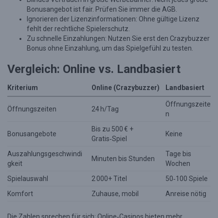
Bonusangebot ist fair. Prüfen Sie immer die AGB.
Ignorieren der Lizenzinformationen: Ohne gültige Lizenz
fehlt der rechtliche Spielerschutz.
Zu schnelle Einzahlungen: Nutzen Sie erst den Crazybuzzer
Bonus ohne Einzahlung, um das Spielgefühl zu testen.
Vergleich: Online vs. Landbasiert
Kriterium
Online (Crazybuzzer)
Landbasiert
Öffnungszeite
Öffnungszeiten
24 h/Tag
n
Bis zu 500 € +
Bonusangebote
Keine
Gratis‑Spiel
Auszahlungsgeschwindi
Tage bis
Minuten bis Stunden
gkeit
Wochen
Spielauswahl
2 000+ Titel
50‑100 Spiele
Komfort
Zuhause, mobil
Anreise nötig
Die Zahlen sprechen für sich: Online‑Casinos bieten mehr