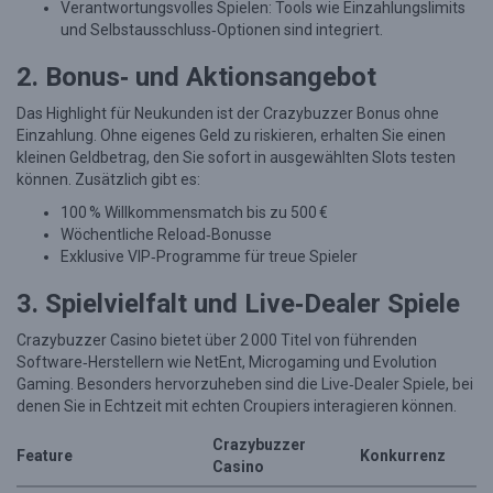
r
Verantwortungsvolles Spielen: Tools wie Einzahlungslimits
und Selbstausschluss‑Optionen sind integriert.
u
m
2. Bonus‑ und Aktionsangebot
O
Das Highlight für Neukunden ist der Crazybuzzer Bonus ohne
n
Einzahlung. Ohne eigenes Geld zu riskieren, erhalten Sie einen
l
kleinen Geldbetrag, den Sie sofort in ausgewählten Slots testen
können. Zusätzlich gibt es:
i
100 % Willkommensmatch bis zu 500 €
n
Wöchentliche Reload‑Bonusse
e
Exklusive VIP‑Programme für treue Spieler
‑
3. Spielvielfalt und Live‑Dealer Spiele
S
Crazybuzzer Casino bietet über 2 000 Titel von führenden
p
Software‑Herstellern wie NetEnt, Microgaming und Evolution
i
Gaming. Besonders hervorzuheben sind die Live‑Dealer Spiele, bei
e
denen Sie in Echtzeit mit echten Croupiers interagieren können.
l
Crazybuzzer
Feature
Konkurrenz
e
Casino