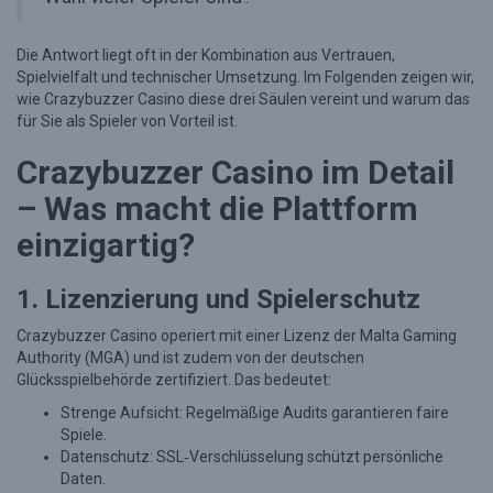
n
o
Die Antwort liegt oft in der Kombination aus Vertrauen,
i
Spielvielfalt und technischer Umsetzung. Im Folgenden zeigen wir,
m
wie Crazybuzzer Casino diese drei Säulen vereint und warum das
für Sie als Spieler von Vorteil ist.
V
e
Crazybuzzer Casino im Detail
r
– Was macht die Plattform
g
einzigartig?
l
e
1. Lizenzierung und Spielerschutz
i
Crazybuzzer Casino operiert mit einer Lizenz der Malta Gaming
c
Authority (MGA) und ist zudem von der deutschen
h
Glücksspielbehörde zertifiziert. Das bedeutet:
:
Strenge Aufsicht: Regelmäßige Audits garantieren faire
W
Spiele.
Datenschutz: SSL‑Verschlüsselung schützt persönliche
a
Daten.