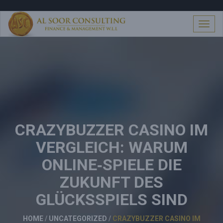
S
k
i
T
p
o
t
g
o
g
c
l
o
e
n
n
t
a
e
v
n
i
t
CRAZYBUZZER CASINO IM
g
a
VERGLEICH: WARUM
t
i
ONLINE‑SPIELE DIE
o
n
ZUKUNFT DES
GLÜCKSSPIELS SIND
HOME
/
UNCATEGORIZED
/
CRAZYBUZZER CASINO IM