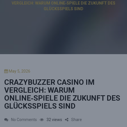
VERGLEICH: WARUM ONLINE‑SPIELE DIE ZUKUNFT DES
GLÜCKSSPIELS SIND
P
May 5, 2026
o
CRAZYBUZZER CASINO IM
s
t
VERGLEICH: WARUM
e
ONLINE‑SPIELE DIE ZUKUNFT DES
d
GLÜCKSSPIELS SIND
o
n
o
No Comments
32 views
Share