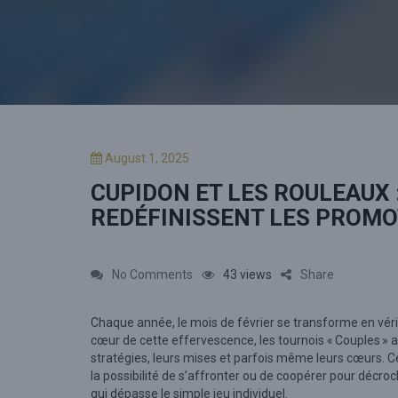
P
August 1, 2025
o
CUPIDON ET LES ROULEAUX
s
t
REDÉFINISSENT LES PROMO
e
d
o
o
No Comments
43 views
Share
n
n
Chaque année, le mois de février se transforme en vérit
C
cœur de cette effervescence, les tournois « Couples »
u
stratégies, leurs mises et parfois même leurs cœurs. Ce
p
la possibilité de s’affronter ou de coopérer pour déc
qui dépasse le simple jeu individuel.