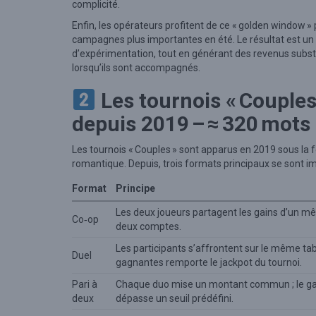
x
complicité.
:
Enfin, les opérateurs profitent de ce « golden window 
campagnes plus importantes en été. Le résultat est un
c
d’expérimentation, tout en générant des revenus subst
o
lorsqu’ils sont accompagnés.
m
Les tournois « Couples 
m
depuis 2019 – ≈ 320 mots
e
n
Les tournois « Couples » sont apparus en 2019 sous la 
t
romantique. Depuis, trois formats principaux se sont i
l
Format
Principe
e
Les deux joueurs partagent les gains d’un mê
s
Co‑op
deux comptes.
t
Les participants s’affrontent sur le même tab
Duel
o
gagnantes remporte le jackpot du tournoi.
u
Pari à
Chaque duo mise un montant commun ; le gain e
r
deux
dépasse un seuil prédéfini.