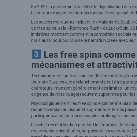
n
En 2020, la pandémie a accéléré la digitalisation des ex
o
Le nombre moyen de tournois mensuels est passé de 12 
i
Les succès marquants incluent le « Valentine’s Double‑D
s
de free spins, et le « Romance Rush » de LuckySpin, où 
initiatives montrent comment la compétition sociale ren
d
mais aussi pour poursuivre la narration créée avec leur
e
c
Les free spins comme 
o
mécanismes et attractivit
u
Techniquement, un free spin est déclenché lorsqu’un sy
p
tournoi « Couples », le déclenchement peut être partagé
l
opérateurs imposent généralement des limites : un maxi
exigence de mise (wager) souvent supprimée pour les 
e
s
Psychologiquement, les free spins exploitent le biais de l
réduit l’aversion au risque et augmente le temps passé
r
participants à un tournoi de couples prolongent leur se
e
Les chiffres d’utilisation pendant les tournois de févr
d
récompenses distribuées, surpassant les cash‑back (31 %)