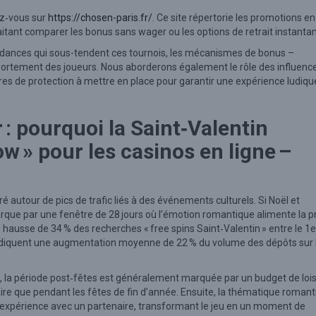
ez‑vous sur
https://chosen-paris.fr/
. Ce site répertorie les promotions e
aitant comparer les bonus sans wager ou les options de retrait instanta
tendances qui sous-tendent ces tournois, les mécanismes de bonus –
portement des joueurs. Nous aborderons également le rôle des influenc
res de protection à mettre en place pour garantir une expérience ludiqu
 : pourquoi la Saint‑Valentin
w » pour les casinos en ligne –
 autour de pics de trafic liés à des événements culturels. Si Noël et
rque par une fenêtre de 28 jours où l’émotion romantique alimente la p
ausse de 34 % des recherches « free spins Saint‑Valentin » entre le 1er
 indiquent une augmentation moyenne de 22 % du volume des dépôts sur 
d, la période post‑fêtes est généralement marquée par un budget de lois
ire que pendant les fêtes de fin d’année. Ensuite, la thématique roman
r l’expérience avec un partenaire, transformant le jeu en un moment de