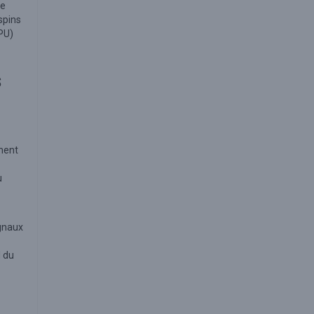
me
spins
RPU)
s
ement
u
ignaux
d du