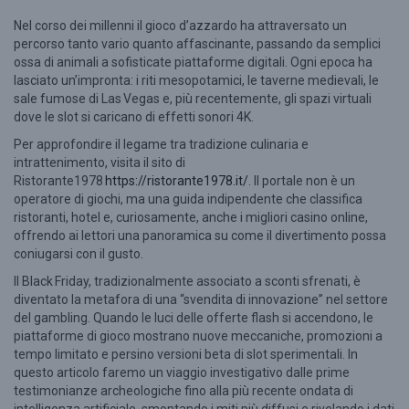
n
Nel corso dei millenni il gioco d’azzardo ha attraversato un
D
percorso tanto vario quanto affascinante, passando da semplici
a
ossa di animali a sofisticate piattaforme digitali. Ogni epoca ha
l
lasciato un’impronta: i riti mesopotamici, le taverne medievali, le
sale fumose di Las Vegas e, più recentemente, gli spazi virtuali
l
dove le slot si caricano di effetti sonori 4K.
e
Per approfondire il legame tra tradizione culinaria e
P
intrattenimento, visita il sito di
i
Ristorante1978
https://ristorante1978.it/
. Il portale non è un
operatore di giochi, ma una guida indipendente che classifica
e
ristoranti, hotel e, curiosamente, anche i migliori casino online,
t
offrendo ai lettori una panoramica su come il divertimento possa
coniugarsi con il gusto.
r
Il Black Friday, tradizionalmente associato a sconti sfrenati, è
e
diventato la metafora di una “svendita di innovazione” nel settore
d
del gambling. Quando le luci delle offerte flash si accendono, le
i
piattaforme di gioco mostrano nuove meccaniche, promozioni a
tempo limitato e persino versioni beta di slot sperimentali. In
S
questo articolo faremo un viaggio investigativo dalle prime
u
testimonianze archeologiche fino alla più recente ondata di