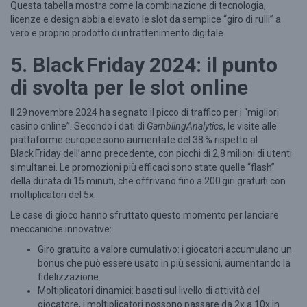
Questa tabella mostra come la combinazione di tecnologia,
licenze e design abbia elevato le slot da semplice “giro di rulli” a
vero e proprio prodotto di intrattenimento digitale.
5. Black Friday 2024: il punto
di svolta per le slot online
Il 29 novembre 2024 ha segnato il picco di traffico per i “migliori
casino online”. Secondo i dati di
GamblingAnalytics
, le visite alle
piattaforme europee sono aumentate del 38 % rispetto al
Black Friday dell’anno precedente, con picchi di 2,8 milioni di utenti
simultanei. Le promozioni più efficaci sono state quelle “flash”
della durata di 15 minuti, che offrivano fino a 200 giri gratuiti con
moltiplicatori del 5x.
Le case di gioco hanno sfruttato questo momento per lanciare
meccaniche innovative:
Giro gratuito a valore cumulativo: i giocatori accumulano un
bonus che può essere usato in più sessioni, aumentando la
fidelizzazione.
Moltiplicatori dinamici: basati sul livello di attività del
giocatore, i moltiplicatori possono passare da 2x a 10x in