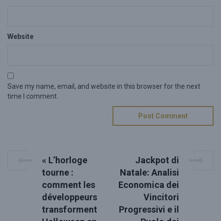
Website
Save my name, email, and website in this browser for the next
time I comment.
P
P
N
« L’horloge
Jackpot di
r
e
o
tourne :
Natale: Analisi
e
x
comment les
Economica dei
s
v
t
développeurs
Vincitori
i
P
t
o
o
transforment
Progressivi e il
u
s