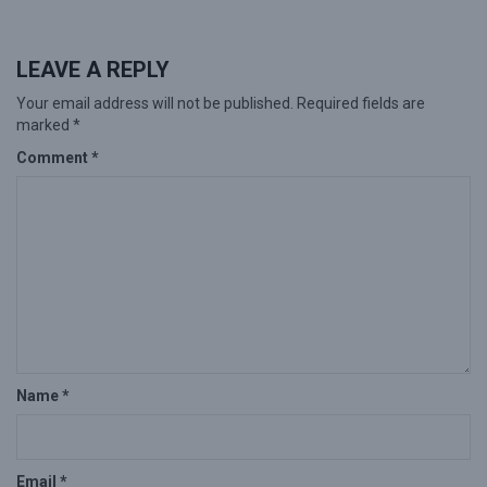
LEAVE A REPLY
Your email address will not be published.
Required fields are
marked
*
Comment
*
Name
*
Email
*