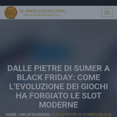
S
k
i
T
p
o
t
g
o
g
c
l
o
e
n
n
t
a
e
v
n
i
t
DALLE PIETRE DI SUMER A
g
a
BLACK FRIDAY: COME
t
i
L’EVOLUZIONE DEI GIOCHI
o
n
HA FORGIATO LE SLOT
MODERNE
HOME
/
UNCATEGORIZED
/
DALLE PIETRE DI SUMER A BLACK