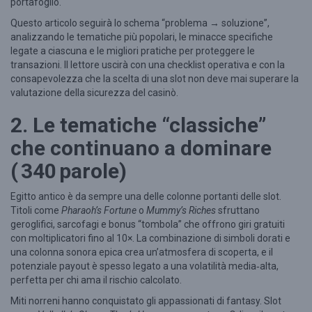
portafoglio.
a
Questo articolo seguirà lo schema “problema → soluzione”,
i
analizzando le tematiche più popolari, le minacce specifiche
V
legate a ciascuna e le migliori pratiche per proteggere le
a
transazioni. Il lettore uscirà con una checklist operativa e con la
consapevolezza che la scelta di una slot non deve mai superare la
l
valutazione della sicurezza del casinò.
h
2. Le tematiche “classiche”
a
che continuano a dominare
l
l
( 340 parole)
a
Egitto antico è da sempre una delle colonne portanti delle slot.
:
Titoli come
Pharaoh’s Fortune
o
Mummy’s Riches
sfruttano
C
geroglifici, sarcofagi e bonus “tombola” che offrono giri gratuiti
con moltiplicatori fino al 10×. La combinazione di simboli dorati e
o
una colonna sonora epica crea un’atmosfera di scoperta, e il
m
potenziale payout è spesso legato a una volatilità media‑alta,
e
perfetta per chi ama il rischio calcolato.
l
Miti norreni hanno conquistato gli appassionati di fantasy. Slot