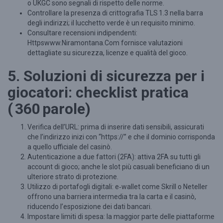
o UKGC sono segnali di rispetto delle norme.
Controllare la presenza di crittografia TLS 1.3 nella barra
degli indirizzi; il lucchetto verde è un requisito minimo.
Consultare recensioni indipendenti:
Httpswww.Niramontana.Com fornisce valutazioni
dettagliate su sicurezza, licenze e qualità del gioco.
5. Soluzioni di sicurezza per i
giocatori: checklist pratica
( 360 parole)
Verifica dell’URL: prima di inserire dati sensibili, assicurati
che l’indirizzo inizi con “https://” e che il dominio corrisponda
a quello ufficiale del casinò.
Autenticazione a due fattori (2FA): attiva 2FA su tutti gli
account di gioco; anche le slot più casuali beneficiano di un
ulteriore strato di protezione.
Utilizzo di portafogli digitali: e‑wallet come Skrill o Neteller
offrono una barriera intermedia tra la carta e il casinò,
riducendo l’esposizione dei dati bancari.
Impostare limiti di spesa: la maggior parte delle piattaforme