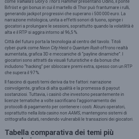
come
Valhalla’s Glory
o
Thor’s Hammer
presentano Odino, il ponte
e
Bifröst e giri bonus in cui il martello di Thor può frantumare i rulli,
t
generando jackpot progressivi che superano i 500 000 euro. La
narrazione mitologica, unita a effetti sonori di tuono, spinge i
e
giocatori a prolungare le sessioni, soprattutto quando la volatilità è
m
alta e il RTP si aggira intorno al 96,5 %.
a
Città del futuro porta la tecnologia al centro del tavolo. Titoli
t
cyber‑punk come
Neon City Heist
o
Quantum Rush
offrono realtà
aumentata, grafica 3D e meccaniche di “payline dinamiche”. I
i
giocatori sono attratti da visuali futuristiche e da bonus che
c
includono “hacking” per sbloccare premi extra, spesso con un RTP
h
che supera il 97 %.
e
Il fascino di questi temi deriva da tre fattori: narrazione
coinvolgente, grafica di alta qualità e la promessa di payout
d
sostanziosi. Tuttavia, i casinò che investono pesantemente in
e
licenze tematiche a volte sacrificano l’aggiornamento dei
protocolli di pagamento per contenere i costi. Alcuni operatori,
l
soprattutto nella
lista casino non AAMS
, mantengono sistemi di
l
crittografia datati, rendendo vulnerabili le transazioni dei giocatori.
e
Tabella comparativa dei temi più
s