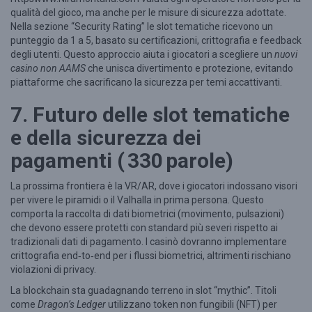
qualità del gioco, ma anche per le misure di sicurezza adottate.
Nella sezione “Security Rating” le slot tematiche ricevono un
punteggio da 1 a 5, basato su certificazioni, crittografia e feedback
degli utenti. Questo approccio aiuta i giocatori a scegliere un
nuovi
casino non AAMS
che unisca divertimento e protezione, evitando
piattaforme che sacrificano la sicurezza per temi accattivanti.
7. Futuro delle slot tematiche
e della sicurezza dei
pagamenti ( 330 parole)
La prossima frontiera è la VR/AR, dove i giocatori indossano visori
per vivere le piramidi o il Valhalla in prima persona. Questo
comporta la raccolta di dati biometrici (movimento, pulsazioni)
che devono essere protetti con standard più severi rispetto ai
tradizionali dati di pagamento. I casinò dovranno implementare
crittografia end‑to‑end per i flussi biometrici, altrimenti rischiano
violazioni di privacy.
La blockchain sta guadagnando terreno in slot “mythic”. Titoli
come
Dragon’s Ledger
utilizzano token non fungibili (NFT) per