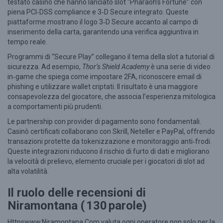
testato casinò che hanno lanciato slot “Pharaoh’s Fortune” con
piena PCI‑DSS compliance e 3‑D Secure integrato. Queste
piattaforme mostrano il logo 3‑D Secure accanto al campo di
inserimento della carta, garantendo una verifica aggiuntiva in
tempo reale.
Programmi di “Secure Play” collegano il tema della slot a tutorial di
sicurezza. Ad esempio,
Thor’s Shield Academy
è una serie di video
in‑game che spiega come impostare 2FA, riconoscere email di
phishing e utilizzare wallet criptati. Il risultato è una maggiore
consapevolezza del giocatore, che associa l’esperienza mitologica
a comportamenti più prudenti.
Le partnership con provider di pagamento sono fondamentali.
Casinò certificati collaborano con Skrill, Neteller e PayPal, offrendo
transazioni protette da tokenizzazione e monitoraggio anti‑frodi.
Queste integrazioni riducono il rischio di furto di dati e migliorano
la velocità di prelievo, elemento cruciale per i giocatori di slot ad
alta volatilità.
Il ruolo delle recensioni di
Niramontana ( 130 parole)
Httpswww.Niramontana.Com valuta ogni operatore non solo per la