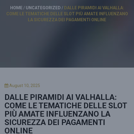
HOME
/
UNCATEGORIZED
/
DALLE PIRAMIDI AI VALHALLA:
COME LE TEMATICHE DELLE SLOT PIÙ AMATE INFLUENZANO
LA SICUREZZA DEI PAGAMENTI ONLINE
P
August 10, 2025
o
DALLE PIRAMIDI AI VALHALLA:
s
t
COME LE TEMATICHE DELLE SLOT
e
PIÙ AMATE INFLUENZANO LA
d
SICUREZZA DEI PAGAMENTI
o
n
ONLINE