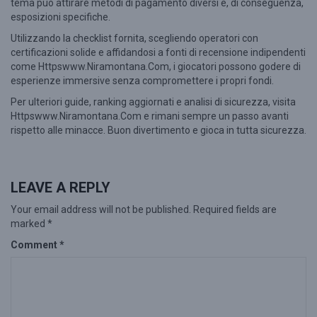
tema può attirare metodi di pagamento diversi e, di conseguenza,
esposizioni specifiche.
Utilizzando la checklist fornita, scegliendo operatori con
certificazioni solide e affidandosi a fonti di recensione indipendenti
come Httpswww.Niramontana.Com, i giocatori possono godere di
esperienze immersive senza compromettere i propri fondi.
Per ulteriori guide, ranking aggiornati e analisi di sicurezza, visita
Httpswww.Niramontana.Com e rimani sempre un passo avanti
rispetto alle minacce. Buon divertimento e gioca in tutta sicurezza.
LEAVE A REPLY
Your email address will not be published.
Required fields are
marked
*
Comment
*