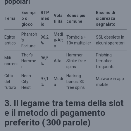
popolari
l
o
Esempi
RTP
Rischio di
Vola
Bonus più
Tema
o di
med
sicurezza
t
tilità
comune
gioco
io
segnalato
p
Pharaoh
Medi
i
Egitto
96,2
Tombola +
SSL obsoleto in
’s
a‑Alt
antico
%
10× multiplier
alcuni operatori
ù
Fortune
a
a
Thor’s
Hammer
Phishing
Miti
96,5
m
Hamme
Alta
Strike free
tematico
norreni
%
r
spins
frequente
a
Città
Neon
Hacking
t
97,1
Medi
Malware in app
del
City
bonus, 3D
e
%
a
mobile
futuro
Heist
free spins
i
3. Il legame tra tema della slot
n
f
e il metodo di pagamento
l
preferito ( 300 parole)
u