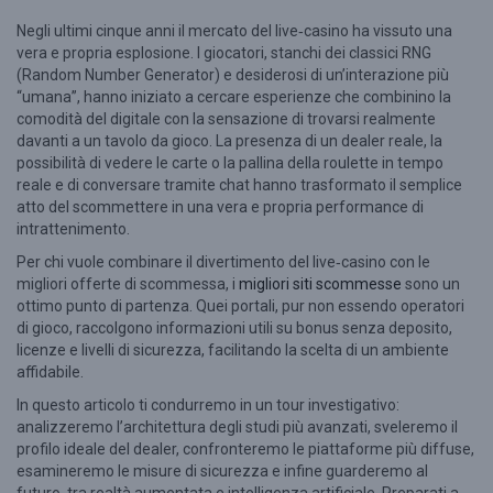
n
Negli ultimi cinque anni il mercato del live‑casino ha vissuto una
D
vera e propria esplosione. I giocatori, stanchi dei classici RNG
e
(Random Number Generator) e desiderosi di un’interazione più
n
“umana”, hanno iniziato a cercare esperienze che combinino la
comodità del digitale con la sensazione di trovarsi realmente
t
davanti a un tavolo da gioco. La presenza di un dealer reale, la
r
possibilità di vedere le carte o la pallina della roulette in tempo
reale e di conversare tramite chat hanno trasformato il semplice
o
atto del scommettere in una vera e propria performance di
l
intrattenimento.
e
Per chi vuole combinare il divertimento del live‑casino con le
S
migliori offerte di scommessa, i
migliori siti scommesse
sono un
ottimo punto di partenza. Quei portali, pur non essendo operatori
a
di gioco, raccolgono informazioni utili su bonus senza deposito,
l
licenze e livelli di sicurezza, facilitando la scelta di un ambiente
e
affidabile.
V
In questo articolo ti condurremo in un tour investigativo:
analizzeremo l’architettura degli studi più avanzati, sveleremo il
i
profilo ideale del dealer, confronteremo le piattaforme più diffuse,
r
esamineremo le misure di sicurezza e infine guarderemo al