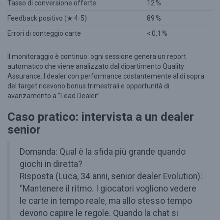
Tasso di conversione offerte
12 %
Feedback positivo (★ 4‑5)
89 %
Errori di conteggio carte
< 0,1 %
Il monitoraggio è continuo: ogni sessione genera un report
automatico che viene analizzato dal dipartimento Quality
Assurance. I dealer con performance costantemente al di sopra
del target ricevono bonus trimestrali e opportunità di
avanzamento a “Lead Dealer”.
Caso pratico: intervista a un dealer
senior
Domanda: Qual è la sfida più grande quando
giochi in diretta?
Risposta (Luca, 34 anni, senior dealer Evolution):
“Mantenere il ritmo. I giocatori vogliono vedere
le carte in tempo reale, ma allo stesso tempo
devono capire le regole. Quando la chat si