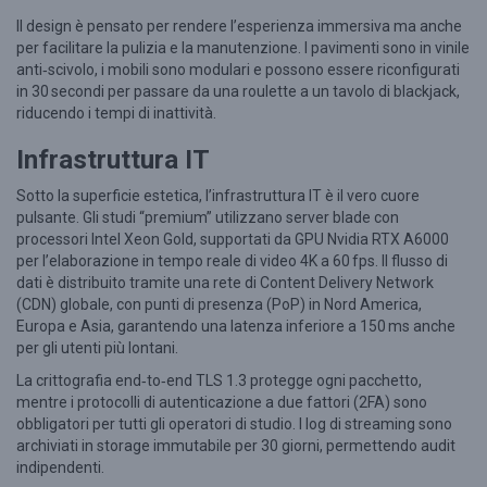
e
Il design è pensato per rendere l’esperienza immersiva ma anche
a
per facilitare la pulizia e la manutenzione. I pavimenti sono in vinile
p
anti‑scivolo, i mobili sono modulari e possono essere riconfigurati
in 30 secondi per passare da una roulette a un tavolo di blackjack,
p
riducendo i tempi di inattività.
r
Infrastruttura IT
o
f
Sotto la superficie estetica, l’infrastruttura IT è il vero cuore
o
pulsante. Gli studi “premium” utilizzano server blade con
processori Intel Xeon Gold, supportati da GPU Nvidia RTX A6000
n
per l’elaborazione in tempo reale di video 4K a 60 fps. Il flusso di
d
dati è distribuito tramite una rete di Content Delivery Network
(CDN) globale, con punti di presenza (PoP) in Nord America,
i
Europa e Asia, garantendo una latenza inferiore a 150 ms anche
t
per gli utenti più lontani.
a
La crittografia end‑to‑end TLS 1.3 protegge ogni pacchetto,
s
mentre i protocolli di autenticazione a due fattori (2FA) sono
obbligatori per tutti gli operatori di studio. I log di streaming sono
u
archiviati in storage immutabile per 30 giorni, permettendo audit
i
indipendenti.