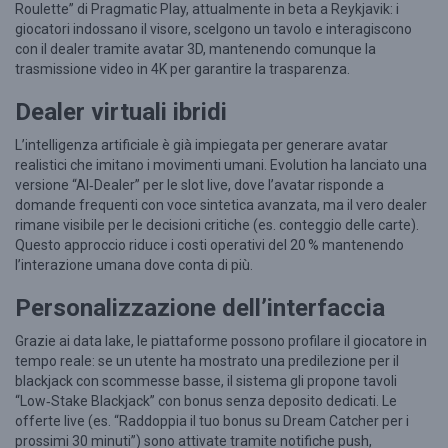
Roulette” di Pragmatic Play, attualmente in beta a Reykjavik: i
giocatori indossano il visore, scelgono un tavolo e interagiscono
con il dealer tramite avatar 3D, mantenendo comunque la
trasmissione video in 4K per garantire la trasparenza.
Dealer virtuali ibridi
L’intelligenza artificiale è già impiegata per generare avatar
realistici che imitano i movimenti umani. Evolution ha lanciato una
versione “AI‑Dealer” per le slot live, dove l’avatar risponde a
domande frequenti con voce sintetica avanzata, ma il vero dealer
rimane visibile per le decisioni critiche (es. conteggio delle carte).
Questo approccio riduce i costi operativi del 20 % mantenendo
l’interazione umana dove conta di più.
Personalizzazione dell’interfaccia
Grazie ai data lake, le piattaforme possono profilare il giocatore in
tempo reale: se un utente ha mostrato una predilezione per il
blackjack con scommesse basse, il sistema gli propone tavoli
“Low‑Stake Blackjack” con bonus senza deposito dedicati. Le
offerte live (es. “Raddoppia il tuo bonus su Dream Catcher per i
prossimi 30 minuti”) sono attivate tramite notifiche push,