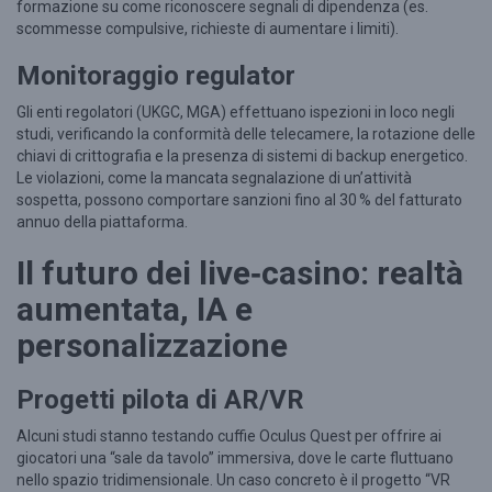
formazione su come riconoscere segnali di dipendenza (es.
scommesse compulsive, richieste di aumentare i limiti).
Monitoraggio regulator
Gli enti regolatori (UKGC, MGA) effettuano ispezioni in loco negli
studi, verificando la conformità delle telecamere, la rotazione delle
chiavi di crittografia e la presenza di sistemi di backup energetico.
Le violazioni, come la mancata segnalazione di un’attività
sospetta, possono comportare sanzioni fino al 30 % del fatturato
annuo della piattaforma.
Il futuro dei live‑casino: realtà
aumentata, IA e
personalizzazione
Progetti pilota di AR/VR
Alcuni studi stanno testando cuffie Oculus Quest per offrire ai
giocatori una “sale da tavolo” immersiva, dove le carte fluttuano
nello spazio tridimensionale. Un caso concreto è il progetto “VR