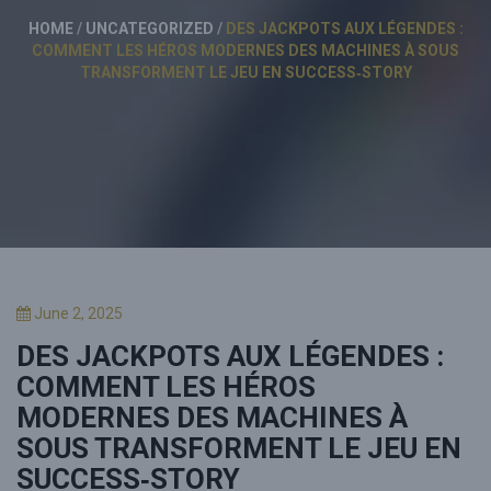
HOME
/
UNCATEGORIZED
/
DES JACKPOTS AUX LÉGENDES :
COMMENT LES HÉROS MODERNES DES MACHINES À SOUS
TRANSFORMENT LE JEU EN SUCCESS‑STORY
P
June 2, 2025
o
DES JACKPOTS AUX LÉGENDES :
s
t
COMMENT LES HÉROS
e
MODERNES DES MACHINES À
d
SOUS TRANSFORMENT LE JEU EN
o
n
SUCCESS‑STORY