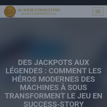
S
k
i
T
p
o
t
g
o
g
c
l
o
e
n
n
t
a
e
v
n
i
t
DES JACKPOTS AUX
g
a
LÉGENDES : COMMENT LES
t
i
HÉROS MODERNES DES
o
n
MACHINES À SOUS
TRANSFORMENT LE JEU EN
SUCCESS‑STORY