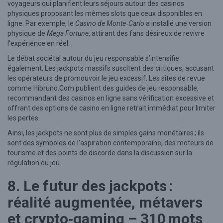
voyageurs qui planifient leurs séjours autour des casinos
physiques proposant les mêmes slots que ceux disponibles en
ligne. Par exemple, le
Casino de Monte‑Carlo
a installé une version
physique de
Mega Fortune
, attirant des fans désireux de revivre
l’expérience en réel.
Le débat sociétal autour du jeu responsable s’intensifie
également. Les jackpots massifs suscitent des critiques, accusant
les opérateurs de promouvoir le jeu excessif. Les sites de revue
comme Hibruno.Com publient des guides de jeu responsable,
recommandant des casinos en ligne sans vérification excessive et
offrant des options de casino en ligne retrait immédiat pour limiter
les pertes.
Ainsi, les jackpots ne sont plus de simples gains monétaires ; ils
sont des symboles de l’aspiration contemporaine, des moteurs de
tourisme et des points de discorde dans la discussion sur la
régulation du jeu.
8. Le futur des jackpots :
réalité augmentée, métavers
et crypto‑gaming – 310 mots