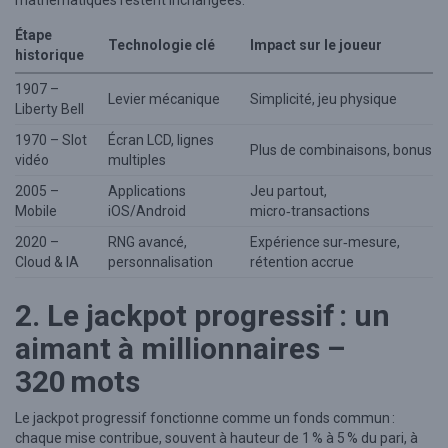
mathématiques restent inchangées.
s
Étape
d
Technologie clé
Impact sur le joueur
historique
e
1907 –
s
Levier mécanique
Simplicité, jeu physique
Liberty Bell
m
1970 – Slot
Écran LCD, lignes
a
Plus de combinaisons, bonus
vidéo
multiples
c
2005 –
Applications
Jeu partout,
h
Mobile
iOS/Android
micro‑transactions
i
2020 –
RNG avancé,
Expérience sur‑mesure,
n
Cloud & IA
personnalisation
rétention accrue
e
2. Le jackpot progressif : un
s
aimant à millionnaires –
à
320 mots
s
o
Le jackpot progressif fonctionne comme un fonds commun :
u
chaque mise contribue, souvent à hauteur de 1 % à 5 % du pari, à