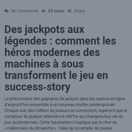
o
No Comments
63 views
Share
n
Des jackpots aux
D
e
légendes : comment les
s
héros modernes des
j
machines à sous
a
c
transforment le jeu en
k
success‑story
p
o
Le phénomène des gagnants de jackpot dans les casinos en ligne
t
d’aujourd’hui ressemble à un nouveau mythe contemporain.
s
Chaque soir, des milliers de joueurs se connectent, espèrent que le
compteur du jackpot atteindra le chiffre qui changera leur vie du
a
jour au lendemain. Cette fascination s’explique par le rêve du
u
« millionnaire du dimanche » : l’idée qu’un simple clic puisse