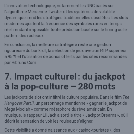
L’innovation technologique, notamment les RNG basés sur
l’algorithme Mersenne Twister et les systèmes de volatilité
dynamique, rend les stratégies traditionnelles obsolètes. Les slots
modernes ajustent la fréquence des symboles rares en temps
réel, rendant impossible toute prédiction basée sur le timing ou le
pattern des rouleaux.
En conclusion, la meilleure « stratégie » reste une gestion
rigoureuse du bankroll, la sélection de jeux avec un RTP supérieur
à 95 % et l’utilisation de bonus offerts par les sites recommandés
par Hibruno.Com.
7. Impact culturel : du jackpot
à la pop‑culture – 280 mots
Les jackpots de slot ont infiltré la culture populaire. Dans le film
The
Hangover Part II
, un personnage mentionne « gagner le jackpot de
Mega Moolah » comme métaphore du rêve américain. En
musique, le rappeur Lil Jack a sorti le titre « Jackpot Dreams », où il
décrit la sensation de voir les rouleaux s’aligner.
Cette visibilité a donné naissance aux « casino‑touristes », des