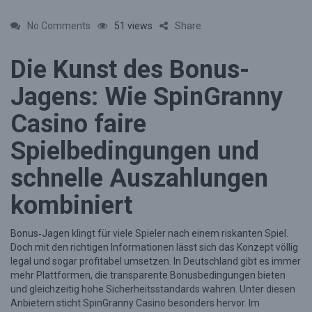
o
No Comments
51 views
Share
n
Die Kunst des Bonus-
D
i
Jagens: Wie SpinGranny
e
Casino faire
K
Spielbedingungen und
u
n
schnelle Auszahlungen
s
kombiniert
t
d
Bonus‑Jagen klingt für viele Spieler nach einem riskanten Spiel.
e
Doch mit den richtigen Informationen lässt sich das Konzept völlig
s
legal und sogar profitabel umsetzen. In Deutschland gibt es immer
mehr Plattformen, die transparente Bonusbedingungen bieten
B
und gleichzeitig hohe Sicherheitsstandards wahren. Unter diesen
o
Anbietern sticht SpinGranny Casino besonders hervor. Im