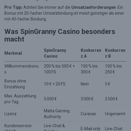
i
Pro Tipp:
Achten Sie immer auf die
Umsatzanforderungen
. Ein
n
Bonus mit 20‑facher Umsatzbindung ist meist günstiger als einer
G
mit 40‑facher Bindung.
r
Was SpinGranny Casino besonders
a
macht
n
SpinGranny
Konkurren
Konkurren
n
Merkmal
Casino
z A
z B
y
Willkommensbonu
200 % bis 500 € +
150 % bis
100 % bis
C
s
100 FS
300 €
250 €
a
Bonus ohne
10 € + 20 FS
Nein
5 €
s
Einzahlung
i
Max. Auszahlung
5 000 €
3 000 €
2 500 €
n
pro Tag
o
Malta Gaming
Lizenz
Curacao
Ungenannt
Authority
f
a
Kundenservice
Live‑Chat &
E‑Mail only
Live‑Chat