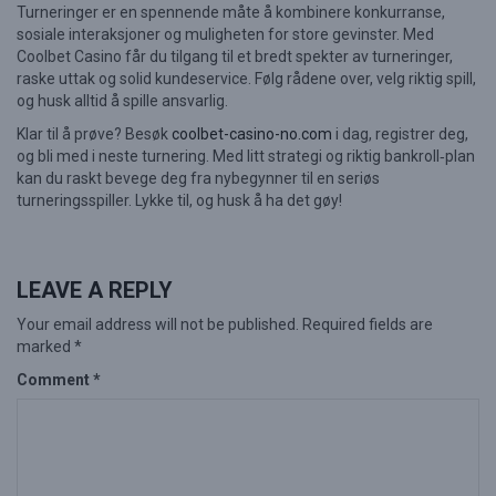
Turneringer er en spennende måte å kombinere konkurranse,
sosiale interaksjoner og muligheten for store gevinster. Med
Coolbet Casino får du tilgang til et bredt spekter av turneringer,
raske uttak og solid kundeservice. Følg rådene over, velg riktig spill,
og husk alltid å spille ansvarlig.
Klar til å prøve? Besøk
coolbet-casino-no.com
i dag, registrer deg,
og bli med i neste turnering. Med litt strategi og riktig bankroll‑plan
kan du raskt bevege deg fra nybegynner til en seriøs
turneringsspiller. Lykke til, og husk å ha det gøy!
LEAVE A REPLY
Your email address will not be published.
Required fields are
marked
*
Comment
*