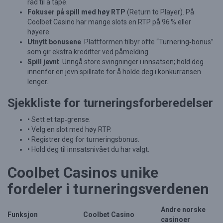
i
råd til å tape.
Fokuser på spill med høy RTP
(Return to Player). På
n
Coolbet Casino har mange slots en RTP på 96 % eller
e
høyere.
Utnytt bonusene
. Plattformen tilbyr ofte “Turnering‑bonus”
t
som gir ekstra kreditter ved påmelding.
t
Spill jevnt
. Unngå store svingninger i innsatsen; hold deg
c
innenfor en jevn spillrate for å holde deg i konkurransen
lenger.
a
s
Sjekkliste for turneringsforberedelser
i
• Sett et tap‑grense.
n
• Velg en slot med høy RTP.
• Registrer deg for turneringsbonus.
o
• Hold deg til innsatsnivået du har valgt.
–
Coolbet Casinos unike
S
l
fordeler i turneringsverdenen
i
k
Andre norske
Funksjon
Coolbet Casino
casinoer