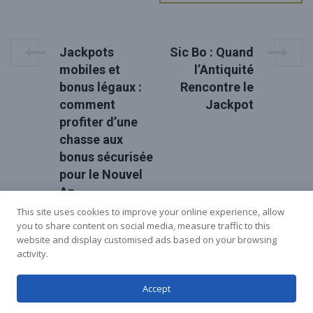
P
P
N
Jackpots
Sic Bo : Quand
r
e
o
mobiles et
l’Antiquité
e
x
bonus légaux :
Rencontre le
s
v
t
comment
Jackpot
i
P
t
o
o
profiter d’une
u
s
n
chasse aux
s
t
bonus sécurisée
a
P
pour le Nouvel
o
v
s
An
t
i
This site uses cookies to improve your online experience, allow
you to share content on social media, measure traffic to this
g
website and display customised ads based on your browsing
a
activity.
Copyright 2011-2019 © Al Soor Consulting, Finance &
t
Management W.L.L, Kuwait
Accept
i