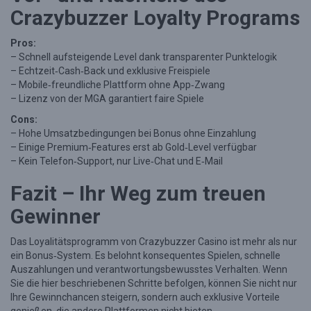
Crazybuzzer Loyalty Programs
Pros:
– Schnell aufsteigende Level dank transparenter Punktelogik
– Echtzeit‑Cash‑Back und exklusive Freispiele
– Mobile‑freundliche Plattform ohne App‑Zwang
– Lizenz von der MGA garantiert faire Spiele
Cons:
– Hohe Umsatzbedingungen bei Bonus ohne Einzahlung
– Einige Premium‑Features erst ab Gold‑Level verfügbar
– Kein Telefon‑Support, nur Live‑Chat und E‑Mail
Fazit – Ihr Weg zum treuen
Gewinner
Das Loyalitätsprogramm von Crazybuzzer Casino ist mehr als nur
ein Bonus‑System. Es belohnt konsequentes Spielen, schnelle
Auszahlungen und verantwortungsbewusstes Verhalten. Wenn
Sie die hier beschriebenen Schritte befolgen, können Sie nicht nur
Ihre Gewinnchancen steigern, sondern auch exklusive Vorteile