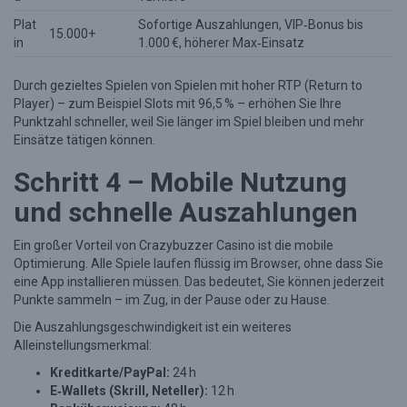
t
Plat
Sofortige Auszahlungen, VIP‑Bonus bis
e
15.000+
in
1.000 €, höherer Max‑Einsatz
L
e
Durch gezieltes Spielen von Spielen mit hoher RTP (Return to
i
Player) – zum Beispiel Slots mit 96,5 % – erhöhen Sie Ihre
Punktzahl schneller, weil Sie länger im Spiel bleiben und mehr
t
Einsätze tätigen können.
f
Schritt 4 – Mobile Nutzung
a
und schnelle Auszahlungen
d
e
Ein großer Vorteil von Crazybuzzer Casino ist die mobile
n
Optimierung. Alle Spiele laufen flüssig im Browser, ohne dass Sie
f
eine App installieren müssen. Das bedeutet, Sie können jederzeit
Punkte sammeln – im Zug, in der Pause oder zu Hause.
ü
Die Auszahlungsgeschwindigkeit ist ein weiteres
r
Alleinstellungsmerkmal:
l
Kreditkarte/PayPal:
24 h
o
E‑Wallets (Skrill, Neteller):
12 h