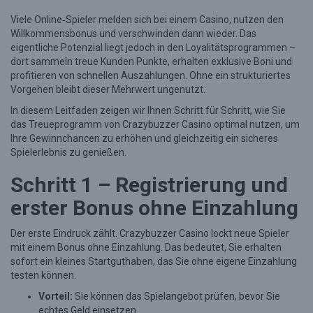
n
Viele Online‑Spieler melden sich bei einem Casino, nutzen den
E
Willkommensbonus und verschwinden dann wieder. Das
r
eigentliche Potenzial liegt jedoch in den Loyalitätsprogrammen –
f
dort sammeln treue Kunden Punkte, erhalten exklusive Boni und
profitieren von schnellen Auszahlungen. Ohne ein strukturiertes
o
Vorgehen bleibt dieser Mehrwert ungenutzt.
l
In diesem Leitfaden zeigen wir Ihnen Schritt für Schritt, wie Sie
g
das Treueprogramm von Crazybuzzer Casino optimal nutzen, um
r
Ihre Gewinnchancen zu erhöhen und gleichzeitig ein sicheres
Spielerlebnis zu genießen.
e
i
Schritt 1 – Registrierung und
c
erster Bonus ohne Einzahlung
h
Der erste Eindruck zählt. Crazybuzzer Casino lockt neue Spieler
w
mit einem Bonus ohne Einzahlung. Das bedeutet, Sie erhalten
e
sofort ein kleines Startguthaben, das Sie ohne eigene Einzahlung
r
testen können.
d
Vorteil:
Sie können das Spielangebot prüfen, bevor Sie
echtes Geld einsetzen.