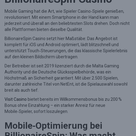
r
Mobile Gaming hat die Art, wie Spieler Casino‑Spiele genießen,
t
revolutioniert. Mit einem Smartphone in der Hand kann man
jederzeit und überall an den beliebtesten Slots drehen. Doch nicht
e
alle Plattformen bieten dieselbe Qualität.
n
BillionaireSpin Casino setzt hier Maßstäbe: Das Angebot ist
‑
komplett für iOS und Android optimiert, lädt blitzschnell und
S
unterstützt Touch‑Steuerungen, die das klassische Spielerlebnis
auf den kleinen Bildschirm übertragen.
t
Der Betreiber ist seit 2019 lizenziert durch die Malta Gaming
r
Authority und die Deutsche Glücksspielbehörde, was ein
a
Höchstmaß an Sicherheit garantiert. Mit über 2.500 Spielen,
t
darunter zahlreiche Titel von NetEnt, ist die Spielauswahl sowohl
breit als auch tief.
e
Visit Casino
bietet bereits im Willkommensbonus bis zu 200 %
g
Bonus ohne Einzahlung – ein starker Anreiz für neue
i
Mobile‑Spieler, sofort loszulegen.
e
Mobile‑Optimierung bei
f
BillionaireSpin: Was macht
ü