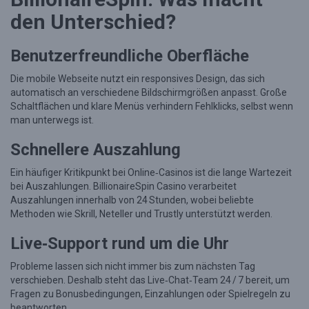
den Unterschied?
r
M
Benutzerfreundliche Oberfläche
o
b
Die mobile Webseite nutzt ein responsives Design, das sich
automatisch an verschiedene Bildschirmgrößen anpasst. Große
i
Schaltflächen und klare Menüs verhindern Fehlklicks, selbst wenn
l
man unterwegs ist.
e
Schnellere Auszahlung
S
l
Ein häufiger Kritikpunkt bei Online‑Casinos ist die lange Wartezeit
bei Auszahlungen. BillionaireSpin Casino verarbeitet
o
Auszahlungen innerhalb von 24 Stunden, wobei beliebte
t
Methoden wie Skrill, Neteller und Trustly unterstützt werden.
s
Live‑Support rund um die Uhr
b
Probleme lassen sich nicht immer bis zum nächsten Tag
e
verschieben. Deshalb steht das Live‑Chat‑Team 24 / 7 bereit, um
i
Fragen zu Bonusbedingungen, Einzahlungen oder Spielregeln zu
B
beantworten.