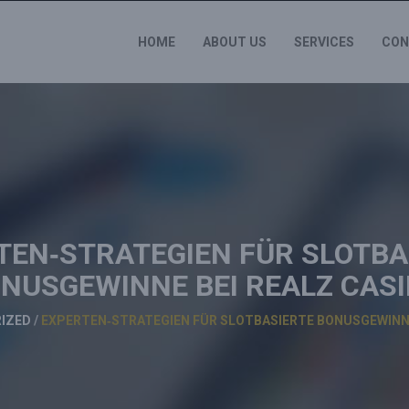
HOME
ABOUT US
SERVICES
CON
TEN‑STRATEGIEN FÜR SLOTBA
NUSGEWINNE BEI REALZ CAS
IZED
/
EXPERTEN‑STRATEGIEN FÜR SLOTBASIERTE BONUSGEWINNE