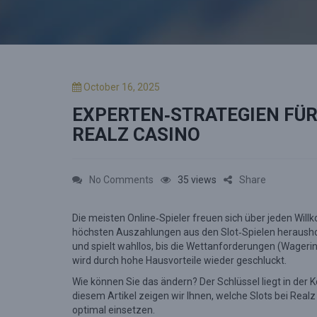
P
October 16, 2025
o
EXPERTEN‑STRATEGIEN FÜR
s
t
REALZ CASINO
e
d
o
o
No Comments
35 views
Share
n
n
Die meisten Online‑Spieler freuen sich über jeden Wil
E
höchsten Auszahlungen aus den Slot‑Spielen herausholen
x
und spielt wahllos, bis die Wettanforderungen (Wagering
p
wird durch hohe Hausvorteile wieder geschluckt.
e
Wie können Sie das ändern? Der Schlüssel liegt in der
diesem Artikel zeigen wir Ihnen, welche Slots bei Rea
r
optimal einsetzen.