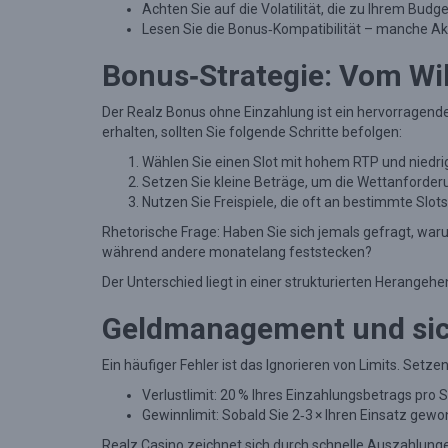
r
Achten Sie auf die Volatilität, die zu Ihrem Budge
Lesen Sie die Bonus‑Kompatibilität – manche Ak
s
l
Bonus‑Strategie: Vom W
o
Der Realz Bonus ohne Einzahlung ist ein hervorragender
t
erhalten, sollten Sie folgende Schritte befolgen:
b
Wählen Sie einen Slot mit hohem RTP und niedriger 
a
Setzen Sie kleine Beträge, um die Wettanforderu
s
Nutzen Sie Freispiele, die oft an bestimmte Slo
i
Rhetorische Frage: Haben Sie sich jemals gefragt, wa
während andere monatelang feststecken?
e
r
Der Unterschied liegt in einer strukturierten Herang
t
Geldmanagement und si
e
Ein häufiger Fehler ist das Ignorieren von Limits. Setz
B
o
Verlustlimit: 20 % Ihres Einzahlungsbetrags pro S
Gewinnlimit: Sobald Sie 2‑3 × Ihren Einsatz gewo
n
Realz Casino zeichnet sich durch schnelle Auszahlung