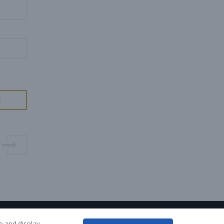
uwait
te and display