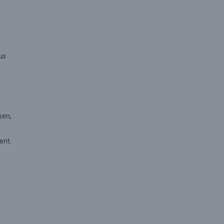
us
sen,
ent.