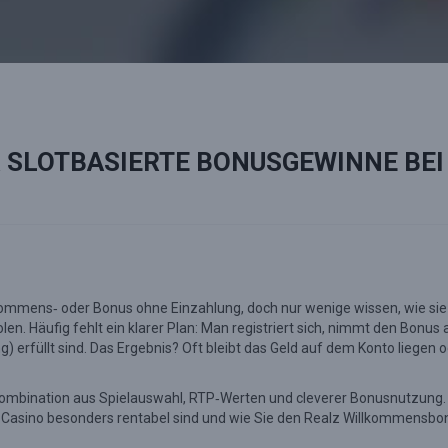
 SLOTBASIERTE BONUSGEWINNE BEI
lkommens‑ oder Bonus ohne Einzahlung, doch nur wenige wissen, wie sie
. Häufig fehlt ein klarer Plan: Man registriert sich, nimmt den Bonus 
) erfüllt sind. Das Ergebnis? Oft bleibt das Geld auf dem Konto liegen 
 Kombination aus Spielauswahl, RTP‑Werten und cleverer Bonusnutzung. 
lz Casino besonders rentabel sind und wie Sie den Realz Willkommensbo