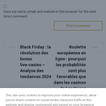
Save my name, email, and website in this browser for the next
time I comment.
P
P
N
Black Friday : la
Roulette
r
e
o
révolution des
européenne en
e
x
bonus
ligne : pourquoi
s
v
t
live‑casino –
les probabilités
i
P
t
o
o
Analyse des
sont plus
u
s
n
tendances 2024
favorables que
s
t
dans les casinos
a
P
de Las Vegas
o
v
s
This site uses cookies to improve your online experience, allow
t
i
you to share content on social media, measure traffic to this
website and display customised ads based on your browsing