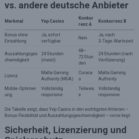
e
vs. andere deutsche Anbieter
u
n
Konkur
Merkmal
Yep Casino
Konkurrenz B
renz A
d
Bonus ohne
Ja, sofort
Ja, nach
S
Nein
Einzahlung
verfügbar
3‑Tage‑Wartezeit
l
48–
o
Auszahlungsges
24 Stunden
24 Stunden (nach
72 Stun
chwindigkeit
(meist)
Verifizierung)
t
den
‑
Malta Gaming
Curaca
Malta Gaming
Lizenz
E
Authority (MGA)
o
Authority
r
Mobile‑Optimier
Vollständig
Teilweis
Vollständig
ung
responsive
e
responsive
f
o
Die Tabelle zeigt, dass Yep Casino in den wichtigsten Kriterien –
l
Bonus‑Flexibilität und Auszahlungsgeschwindigkeit – vorne liegt.
g
Sicherheit, Lizenzierung und
e