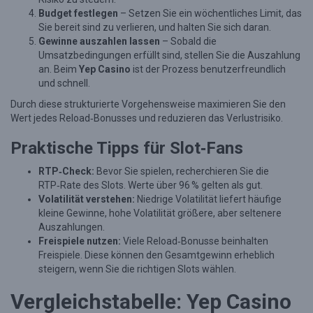
c
Budget festlegen
– Setzen Sie ein wöchentliches Limit, das
h
Sie bereit sind zu verlieren, und halten Sie sich daran.
e
Gewinne auszahlen lassen
– Sobald die
Umsatzbedingungen erfüllt sind, stellen Sie die Auszahlung
R
an. Beim
Yep Casino
ist der Prozess benutzerfreundlich
e
und schnell.
l
Durch diese strukturierte Vorgehensweise maximieren Sie den
Wert jedes Reload‑Bonusses und reduzieren das Verlustrisiko.
o
a
Praktische Tipps für Slot‑Fans
d
RTP‑Check:
Bevor Sie spielen, recherchieren Sie die
‑
RTP‑Rate des Slots. Werte über 96 % gelten als gut.
B
Volatilität verstehen:
Niedrige Volatilität liefert häufige
kleine Gewinne, hohe Volatilität größere, aber seltenere
o
Auszahlungen.
n
Freispiele nutzen:
Viele Reload‑Bonusse beinhalten
Freispiele. Diese können den Gesamtgewinn erheblich
u
steigern, wenn Sie die richtigen Slots wählen.
s
s
Vergleichstabelle: Yep Casino