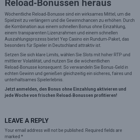
Reload‑Bonussen heraus
Wöchentliche Reload‑Bonusse sind ein wirksames Mittel, um die
Spielzeit zu verlängern und die Gewinnchancen zu erhöhen. Durch
die Kombination aus einem schnellen Bonus ohne Einzahlung,
einem transparenten Lizenzrahmen und einem schnellen
Auszahlungsprozess bietet Yep Casino ein Rundum‑Paket, das
besonders für Spieler in Deutschland attraktiv ist.
Setzen Sie sich klare Limits, wählen Sie Slots mit hoher RTP und
mittlerer Volatilität, und nutzen Sie die wöchentlichen
Reload‑Bonusse konsequent. So verwandeln Sie Bonus‑Geld in
echten Gewinn und genießen gleichzeitig ein sicheres, faires und
unterhaltsames Spielerlebnis.
Jetzt anmelden, den Bonus ohne Einzahlung aktivieren und
jede Woche von frischen Reload‑Bonussen profitieren!
LEAVE A REPLY
Your email address will not be published.
Required fields are
marked
*