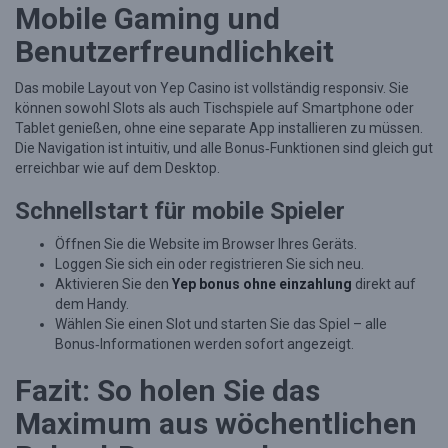
Mobile Gaming und
Benutzerfreundlichkeit
Das mobile Layout von Yep Casino ist vollständig responsiv. Sie
können sowohl Slots als auch Tischspiele auf Smartphone oder
Tablet genießen, ohne eine separate App installieren zu müssen.
Die Navigation ist intuitiv, und alle Bonus‑Funktionen sind gleich gut
erreichbar wie auf dem Desktop.
Schnellstart für mobile Spieler
Öffnen Sie die Website im Browser Ihres Geräts.
Loggen Sie sich ein oder registrieren Sie sich neu.
Aktivieren Sie den
Yep bonus ohne einzahlung
direkt auf
dem Handy.
Wählen Sie einen Slot und starten Sie das Spiel – alle
Bonus‑Informationen werden sofort angezeigt.
Fazit: So holen Sie das
Maximum aus wöchentlichen