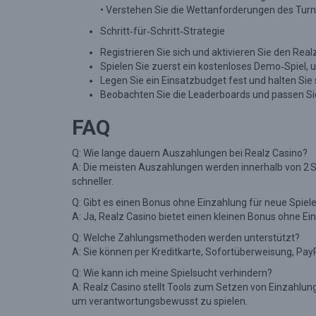
R
• Verstehen Sie die Wettanforderungen des Turn
e
Schritt‑für‑Schritt‑Strategie
a
Registrieren Sie sich und aktivieren Sie den Re
l
Spielen Sie zuerst ein kostenloses Demo‑Spiel,
z
Legen Sie ein Einsatzbudget fest und halten Sie s
Beobachten Sie die Leaderboards und passen Sie 
C
a
FAQ
s
Q: Wie lange dauern Auszahlungen bei Realz Casino?
i
A: Die meisten Auszahlungen werden innerhalb von 2 Stu
n
schneller.
o
Q: Gibt es einen Bonus ohne Einzahlung für neue Spiel
A: Ja, Realz Casino bietet einen kleinen Bonus ohne Ein
‑
T
Q: Welche Zahlungsmethoden werden unterstützt?
A: Sie können per Kreditkarte, Sofortüberweisung, Pay
u
Q: Wie kann ich meine Spielsucht verhindern?
r
A: Realz Casino stellt Tools zum Setzen von Einzahlungs
n
um verantwortungsbewusst zu spielen.