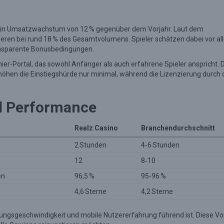
 ein Umsatzwachstum von 12 % gegenüber dem Vorjahr. Laut dem
rnieren bei rund 18 % des Gesamtvolumens. Spieler schätzen dabei vor a
ansparente Bonusbedingungen.
nier‑Portal, das sowohl Anfänger als auch erfahrene Spieler anspricht. 
hen die Einstiegshürde nur minimal, während die Lizenzierung durch 
d Performance
Realz Casino
Branchendurchschnitt
2 Stunden
4‑6 Stunden
12
8‑10
en
96,5 %
95‑96 %
4,6 Sterne
4,2 Sterne
ungsgeschwindigkeit und mobile Nutzererfahrung führend ist. Diese Vor