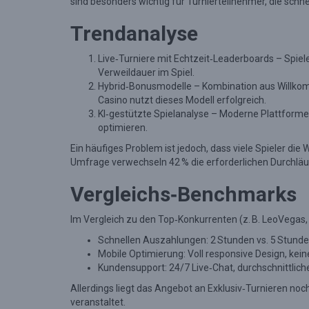
o
sind besonders wichtig für Turnierteilnehmer, die schn
l
Trendanalyse
g
r
Live‑Turniere mit Echtzeit‑Leaderboards – Spiel
Verweildauer im Spiel.
e
Hybrid‑Bonusmodelle – Kombination aus Willko
i
Casino nutzt dieses Modell erfolgreich.
KI‑gestützte Spielanalyse – Moderne Plattformen 
c
optimieren.
h
Ein häufiges Problem ist jedoch, dass viele Spieler di
e
Umfrage verwechseln 42 % die erforderlichen Durchl
T
Vergleichs‑Benchmarks
i
s
Im Vergleich zu den Top‑Konkurrenten (z. B. LeoVegas,
c
Schnellen Auszahlungen: 2 Stunden vs. 5 Stunde
h
Mobile Optimierung: Voll responsive Design, kein
Kundensupport: 24/7 Live‑Chat, durchschnittliche
s
Allerdings liegt das Angebot an Exklusiv‑Turnieren noch
p
veranstaltet.