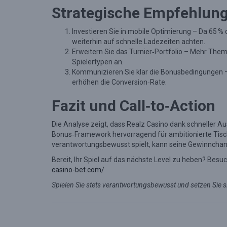
i
Strategische Empfehlun
e
r
Investieren Sie in mobile Optimierung – Da 65 % 
weiterhin auf schnelle Ladezeiten achten.
m
Erweitern Sie das Turnier‑Portfolio – Mehr Theme
o
Spielertypen an.
d
Kommunizieren Sie klar die Bonusbedingungen –
erhöhen die Conversion‑Rate.
u
s
Fazit und Call‑to‑Action
Die Analyse zeigt, dass Realz Casino dank schneller A
Bonus‑Framework hervorragend für ambitionierte Tisch
verantwortungsbewusst spielt, kann seine Gewinnchanc
Bereit, Ihr Spiel auf das nächste Level zu heben? Besuc
casino-bet.com/
Spielen Sie stets verantwortungsbewusst und setzen Sie si