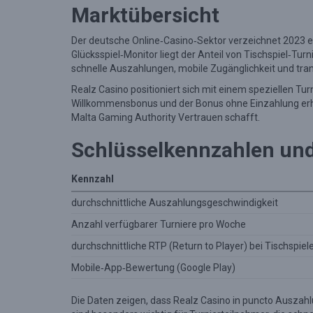
e
Marktübersicht
r
t
Der deutsche Online‑Casino‑Sektor verzeichnet 2023
Glücksspiel‑Monitor liegt der Anteil von Tischspiel‑Tu
e
schnelle Auszahlungen, mobile Zugänglichkeit und tr
n
Realz Casino positioniert sich mit einem speziellen Tur
a
Willkommensbonus und der Bonus ohne Einzahlung erhö
Malta Gaming Authority Vertrauen schafft.
n
a
Schlüsselkennzahlen un
l
y
Kennzahl
s
durchschnittliche Auszahlungsgeschwindigkeit
e
Anzahl verfügbarer Turniere pro Woche
:
durchschnittliche RTP (Return to Player) bei Tischspiel
E
Mobile‑App‑Bewertung (Google Play)
r
f
Die Daten zeigen, dass Realz Casino in puncto Auszahl