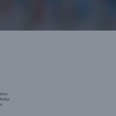
itive
‑Modus
re