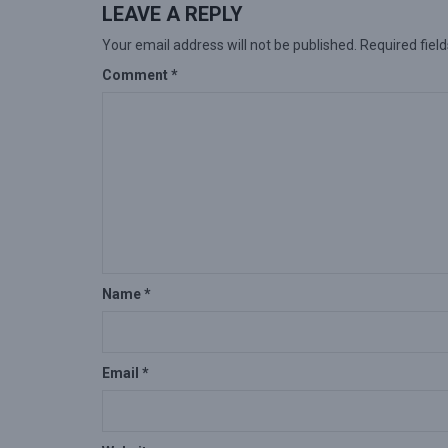
LEAVE A REPLY
Your email address will not be published.
Required fiel
Comment
*
Name
*
Email
*