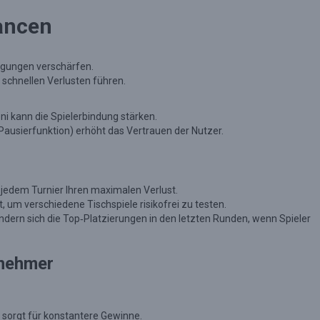
ancen
ngungen verschärfen.
 schnellen Verlusten führen.
ni kann die Spielerbindung stärken.
Pausierfunktion) erhöht das Vertrauen der Nutzer.
r jedem Turnier Ihren maximalen Verlust.
um verschiedene Tischspiele risikofrei zu testen.
dern sich die Top‑Platzierungen in den letzten Runden, wenn Spieler
lnehmer
tät sorgt für konstantere Gewinne.