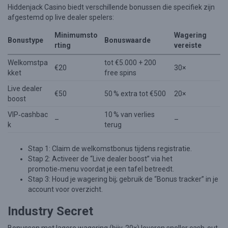
Hiddenjack Casino biedt verschillende bonussen die specifiek zijn
s
afgestemd op live dealer spelers:
b
Minimumsto
Wagering
Bonustype
i
Bonuswaarde
rting
vereiste
j
Welkomstpa
tot €5.000 + 200
€20
30×
H
kket
free spins
i
Live dealer
€50
50 % extra tot €500
20×
d
boost
d
VIP‑cashbac
10 % van verlies
–
–
k
terug
e
n
Stap 1: Claim de welkomstbonus tijdens registratie.
j
Stap 2: Activeer de “Live dealer boost” via het
a
promotie‑menu voordat je een tafel betreedt.
Stap 3: Houd je wagering bij; gebruik de “Bonus tracker” in je
c
account voor overzicht.
k
Industry Secret
C
a