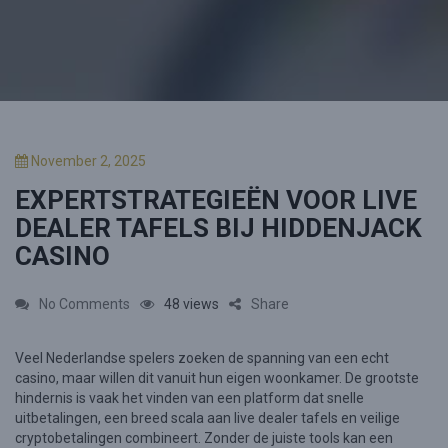
P
November 2, 2025
o
EXPERTSTRATEGIEËN VOOR LIVE
s
t
DEALER TAFELS BIJ HIDDENJACK
e
CASINO
d
o
n
o
No Comments
48 views
Share
n
Veel Nederlandse spelers zoeken de spanning van een echt
E
casino, maar willen dit vanuit hun eigen woonkamer. De grootste
x
hindernis is vaak het vinden van een platform dat snelle
p
uitbetalingen, een breed scala aan live dealer tafels en veilige
cryptobetalingen combineert. Zonder de juiste tools kan een
e