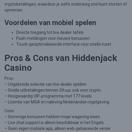
cryptobetalingen, waardoor je zelfs onderweg snel kunt storten of
opnemen.
Voordelen van mobiel spelen
Directe toegang tot live dealer tafels
Push‑meldingen voor nieuwe bonussen
Touch‑geoptimaliseerde interface voor snelle inzet
Pros & Cons van Hiddenjack
Casino
Pros:
– Uitgebreide selectie van live dealer spellen
– Snelle uitbetalingen binnen 24 uur, ook voor crypto
– Hoogwaardig VIP‑programma met 177 levels
– Licentie van MGA en naleving Nederlandse regelgeving
Cons:
– Sommige bonussen hebben hoge wagering eisen
– Live chat support is alleen beschikbaar in het Engels
– Geen eigen mobiele app, alleen web‑gebaseerde versie