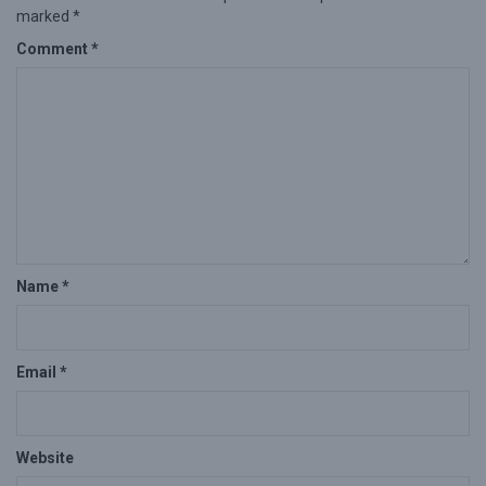
marked
*
Comment
*
Name
*
Email
*
Website