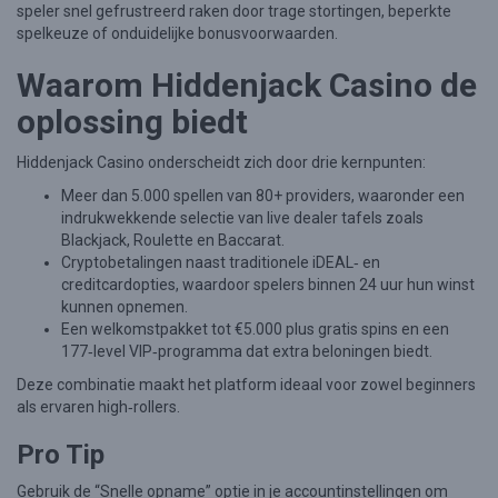
speler snel gefrustreerd raken door trage stortingen, beperkte
r
spelkeuze of onduidelijke bonusvoorwaarden.
t
Waarom Hiddenjack Casino de
s
oplossing biedt
t
r
Hiddenjack Casino onderscheidt zich door drie kernpunten:
a
Meer dan 5.000 spellen van 80+ providers, waaronder een
t
indrukwekkende selectie van live dealer tafels zoals
Blackjack, Roulette en Baccarat.
e
Cryptobetalingen naast traditionele iDEAL‑ en
g
creditcardopties, waardoor spelers binnen 24 uur hun winst
i
kunnen opnemen.
Een welkomstpakket tot €5.000 plus gratis spins en een
e
177‑level VIP‑programma dat extra beloningen biedt.
ë
Deze combinatie maakt het platform ideaal voor zowel beginners
n
als ervaren high‑rollers.
v
Pro Tip
o
Gebruik de “Snelle opname” optie in je accountinstellingen om
o