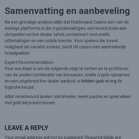
Samenvatting en aanbeveling
Na een grondige analyse blijkt dat Hiddenjack Casino een van de
weinige platforms is die cryptobetalingen, een breed scala aan
slotspellen en live dealer tafels combineert met snelle
uitbetalingen en een solide licentie. Voor spelers die zowel
veiligheid als variatie zoeken, biedt dit casino een aantrekkelijk
totaalpakket.
Expert Recommendation
Voor wie klaar is om de volgende stap te zetten en te profiteren
van de unieke combinatie van bonussen, snelle crypto‑opnames
en een uitgebreid live dealer aanbod, is
hidden-jack-nl.org
de
logische keuze.
Altijd verantwoord spelen: stel limieten, neem pauzes en speel alleen
met geld dat je kunt missen.
LEAVE A REPLY
Your email address will not be published.
Required fields are