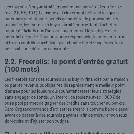
e
Les tournois à buy‑in limité imposent une barrière d’entrée fixe
s
(ex. : 2 €, 5 €, 10 €). Le risque est clairement défini, et les gains
potentiels sont proportionnels au nombre de participants. En
d
revanche, les tournois à buy‑in illimité permettent d’acheter
e
autant de tickets que l’on veut, augmentant la volatilité et le
j
potentiel de perte. Pour un joueur responsable, le premier format
offre un contrôle psychologique : chaque ticket supplémentaire
e
nécessite une décision consciente.
u
2.2. Freerolls : le point d’entrée gratuit
x
(100 mots)
a
i
Les freerolls sont des tournois sans buy‑in, financés par la maison
ou par les revenus publicitaires. Ils représentent le meilleur point
d
d’entrée pour les joueurs qui souhaitent tester leurs stratégies
e
sans engager de fonds. Un freeroll de roulette avec 1 000 € de
n
prize pool permet de gagner des crédits sans toucher au bankroll.
Cerdi.Org recommande d’utiliser les freerolls comme banc d’essai
t
avant de passer à des tournois payants, afin de mesurer son taux
l
de victoire et d’ajuster son budget.
e