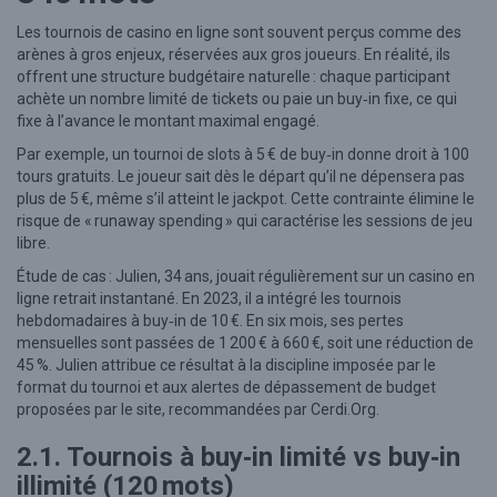
s
Les tournois de casino en ligne sont souvent perçus comme des
d
arènes à gros enjeux, réservées aux gros joueurs. En réalité, ils
e
offrent une structure budgétaire naturelle : chaque participant
achète un nombre limité de tickets ou paie un buy‑in fixe, ce qui
s
fixe à l’avance le montant maximal engagé.
m
Par exemple, un tournoi de slots à 5 € de buy‑in donne droit à 100
e
tours gratuits. Le joueur sait dès le départ qu’il ne dépensera pas
i
plus de 5 €, même s’il atteint le jackpot. Cette contrainte élimine le
risque de « runaway spending » qui caractérise les sessions de jeu
l
libre.
l
Étude de cas : Julien, 34 ans, jouait régulièrement sur un casino en
e
ligne retrait instantané. En 2023, il a intégré les tournois
u
hebdomadaires à buy‑in de 10 €. En six mois, ses pertes
mensuelles sont passées de 1 200 € à 660 €, soit une réduction de
r
45 %. Julien attribue ce résultat à la discipline imposée par le
s
format du tournoi et aux alertes de dépassement de budget
proposées par le site, recommandées par Cerdi.Org.
s
i
2.1. Tournois à buy‑in limité vs buy‑in
t
illimité (120 mots)