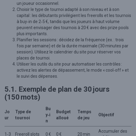
un joueur occasionnel.
Choisir le type de tournoi adapté à son niveau et à son
capital : les débutants privilégient les freerolls et les tournois
à buy‑in de 2‑5 €, tandis que les joueurs à haut volume
peuvent envisager des tournois à 20 € avec des prize pools
plus importants.
Planifier les sessions : décidez de la fréquence (ex. : trois
fois par semaine) et de la durée maximale (30 minutes par
session). Utilisez le calendrier du site pour réserver vos
places de tournoi.
Utiliser les outils du site pour automatiser les contrôles :
activez les alertes de dépassement, le mode « cool‑off » et
le suivi des dépenses.
5.1. Exemple de plan de 30 jours
(150 mots)
Bu
Jo
Type de
Budget
Temps
y‑i
Objectif
ur
tournoi
alloué
de jeu
n
Accumuler des
1‑3
Freeroll slots
0 €
0 €
20 min