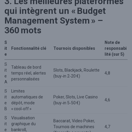
3. Les meilleures plateformes
s
qui intègrent un « Budget
j
Management System » –
o
u
360 mots
e
S
Note de
u
it
Fonctionnalité clé
Tournois disponibles
responsabi
r
e
lité (sur 5)
s
S
Tableau de bord
à
it
Slots, Blackjack, Roulette
temps réel, alertes
4,8
e
(buy‑in 2‑20 €)
j
personnalisées
A
o
S
Limites
u
it
automatiques de
Poker, Slots, Live Casino
4,6
e
e
dépôt, mode
(buy‑in 5‑50 €)
B
« cool‑off »
r
S
Visualisation
d
Baccarat, Video Poker,
it
graphique du
e
Tournois de machines
4,7
e
bankroll,