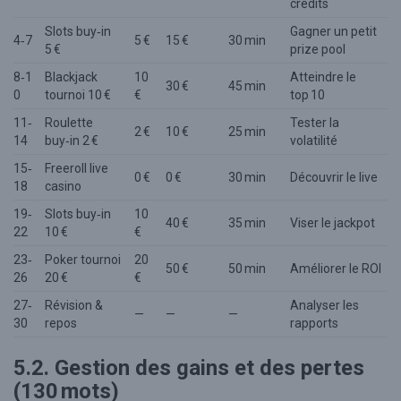
crédits
Slots buy‑in
Gagner un petit
4‑7
5 €
15 €
30 min
5 €
prize pool
8‑1
Blackjack
10
Atteindre le
30 €
45 min
0
tournoi 10 €
€
top 10
11‑
Roulette
Tester la
2 €
10 €
25 min
14
buy‑in 2 €
volatilité
15‑
Freeroll live
0 €
0 €
30 min
Découvrir le live
18
casino
19‑
Slots buy‑in
10
40 €
35 min
Viser le jackpot
22
10 €
€
23‑
Poker tournoi
20
50 €
50 min
Améliorer le ROI
26
20 €
€
27‑
Révision &
Analyser les
—
—
—
30
repos
rapports
5.2. Gestion des gains et des pertes
(130 mots)