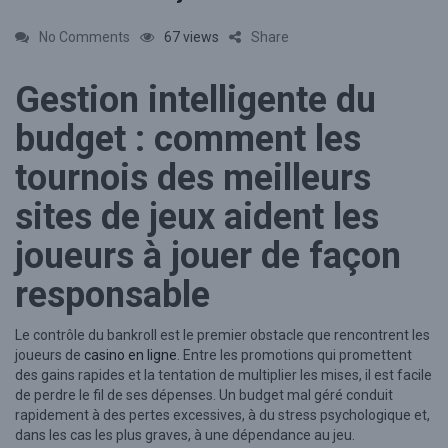
o
No Comments
67 views
Share
n
Gestion intelligente du
G
e
budget : comment les
s
tournois des meilleurs
t
sites de jeux aident les
i
o
joueurs à jouer de façon
n
responsable
i
n
Le contrôle du bankroll est le premier obstacle que rencontrent les
t
joueurs de
casino en ligne
. Entre les promotions qui promettent
e
des gains rapides et la tentation de multiplier les mises, il est facile
de perdre le fil de ses dépenses. Un budget mal géré conduit
l
rapidement à des pertes excessives, à du stress psychologique et,
l
dans les cas les plus graves, à une dépendance au jeu.