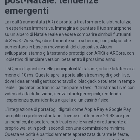
post‑Natale: tendenze
emergenti
La realtà aumentata (AR) è pronta a trasformare le slot natalizie
in esperienze immersive. Immagina di puntare il tuo smartphone
su un albero di Natale reale e vedere comparire simboli fluttuanti
di
Santa’s Workshop
direttamente sullo schermo, con jackpot che
aumentano in base ai movimenti del dispositivo. Alcuni
sviluppatori stanno già testando prototipi con ARKit e ARCore, con
l’obiettivo di lanciare versioni beta entro il prossimo anno.
Il 5G, ora disponibile nelle principali città italiane, riduce la latenza a
meno di 10 ms. Questo apre la porta allo streaming di giochi live,
dove i dealer reali gestiscono tavoli di blackjack o roulette in tempo
reale. I giocatori potranno partecipare a tavoli “Christmas Live” con
video ad alta definizione, senza ritardi percepibili, rendendo
l’esperienza quasi identica a quella di un casinò fisico.
L’integrazione di portafogli digitali come Apple Pay e Google Pay
semplifica i prelievi istantanei. Invece di attendere 24‑48 ore per
un bonifico, il giocatore può trasferire le vincite direttamente al
proprio wallet in pochi secondi, con una commissione minima.
Questa velocità è particolarmente apprezzata durante le feste,