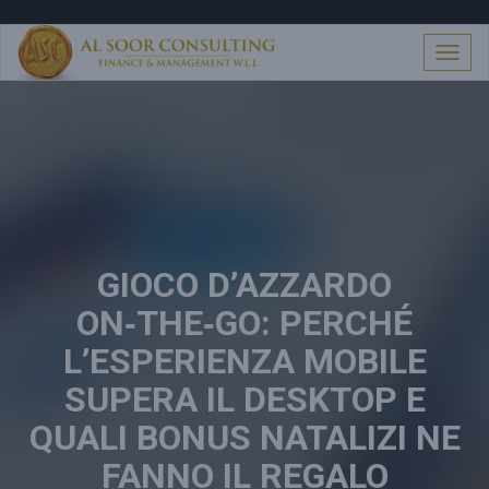
S
k
i
T
p
o
t
g
o
g
c
l
o
e
n
n
t
a
e
v
n
i
t
GIOCO D’AZZARDO
g
a
ON‑THE‑GO: PERCHÉ
t
i
L’ESPERIENZA MOBILE
o
n
SUPERA IL DESKTOP E
QUALI BONUS NATALIZI NE
FANNO IL REGALO