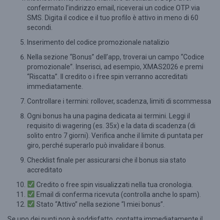
confermato l’indirizzo email, riceverai un codice OTP via
SMS. Digita il codice e il tuo profilo è attivo in meno di 60
secondi.
Inserimento del codice promozionale natalizio
Nella sezione “Bonus” dell’app, troverai un campo “Codice
promozionale”. Inserisci, ad esempio, XMAS2026 e premi
“Riscatta”. Il credito o i free spin verranno accreditati
immediatamente.
Controllare i termini: rollover, scadenza, limiti di scommessa
Ogni bonus ha una pagina dedicata ai termini. Leggi il
requisito di wagering (es. 35x) e la data di scadenza (di
solito entro 7 giorni). Verifica anche il limite di puntata per
giro, perché superarlo può invalidare il bonus.
Checklist finale per assicurarsi che il bonus sia stato
accreditato
Credito o free spin visualizzati nella tua cronologia.
Email di conferma ricevuta (controlla anche lo spam).
Stato “Attivo” nella sezione “I miei bonus”.
Se uno dei punti non è soddisfatto, contatta immediatamente il