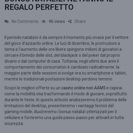
n
REGALO PERFETTO
o
No Comments
46 views
Share
n
Il periodo natalizio è da sempre il momento più vivace per il settore
G
del gioco d’azzardo online. Le luci di dicembre, le promozioni a
i
tema e l’aumento delle ore libere spingono milioni di giocatori a
o
cercare il brivido delle slot, del blackjack o del poker dal proprio
divano o dal computer di casa. Tuttavia, negli ultimi due anni il
c
comportamento dei consumatori è cambiato radicalmente: la
o
maggior parte delle sessioni si svolge ora su smartphone e tablet,
mentre le tradizionali postazioni desktop perdono terreno.
d
’
Scopri le migliori offerte su un
casino online non AAMS
e capirai
come la mobilità stia trasformando il modo di giocare, soprattutto
a
durante le feste. In questo articolo analizzeremo il problema delle
z
limitazioni del desktop, presenteremo i vantaggi tecnici del
gaming mobile, illustreremo i bonus natalizi ottimizzati per il
z
cellulare e forniremo una guida passo‑passo per attivarli in tutta
a
sicurezza.
r