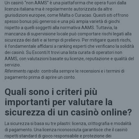
Un casinò “non AAMS” è una piattaforma che opera fuori dalla
E
licenza italiana ma è regolarmente autorizzata da altre
giurisdizioni europee, come Malta o Curacao. Questi siti offrono
s
spesso bonus più generosi e una più ampia varietà di giochi
p
rispetto a quelli soggetti alla normativa AAMS. Tuttavia, la
e
mancanza di supervisione locale può comportare rischi legati alla
sicurezza dei dati e ai tempi di prelievo. Per mitigare questi rischi,
r
è fondamentale affidarsi a ranking esperti che verificano la solidità
t
dei casinò. Su Esconti.It trovi una lista curata di operatori non
AAMS, con valutazioni basate su licenze, reputazione e qualità del
a
servizio.
p
Riferimento rapido
: controlla sempre le recensioni e i termini di
e
pagamento prima di aprire un conto.
r
Quali sono i criteri più
S
importanti per valutare la
c
sicurezza di un casinò online?
e
g
La sicurezza si basa su tre pilastri: licenza, crittografia e modalità
l
di pagamento. Una licenza riconosciuta garantisce che il casinò
rispetti standard di gioco responsabile e protezione dei
i