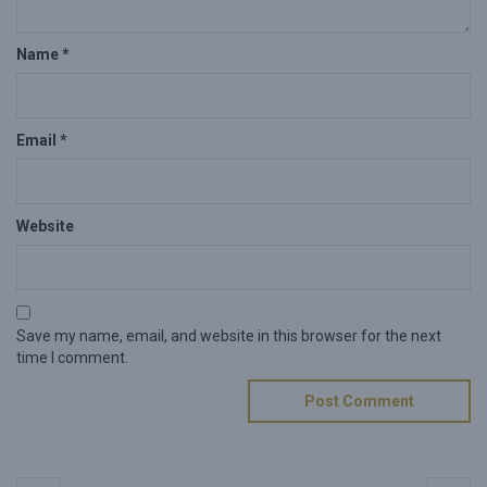
Name
*
Email
*
Website
Save my name, email, and website in this browser for the next
time I comment.