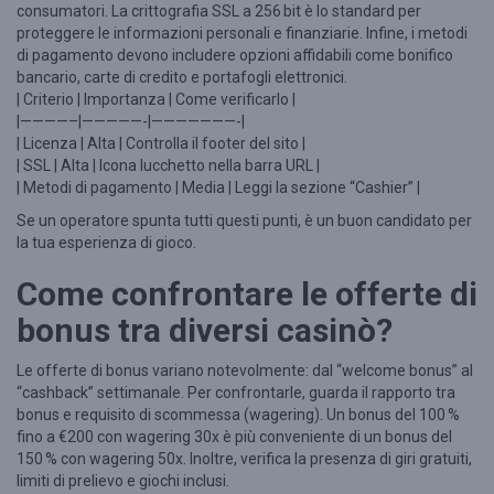
consumatori. La crittografia SSL a 256 bit è lo standard per
e
proteggere le informazioni personali e finanziarie. Infine, i metodi
di pagamento devono includere opzioni affidabili come bonifico
r
bancario, carte di credito e portafogli elettronici.
e
| Criterio | Importanza | Come verificarlo |
i
|————–|—————-|———————-|
| Licenza | Alta | Controlla il footer del sito |
l
| SSL | Alta | Icona lucchetto nella barra URL |
C
| Metodi di pagamento | Media | Leggi la sezione “Cashier” |
a
Se un operatore spunta tutti questi punti, è un buon candidato per
s
la tua esperienza di gioco.
i
Come confrontare le offerte di
n
bonus tra diversi casinò?
ò
O
Le offerte di bonus variano notevolmente: dal “welcome bonus” al
“cashback” settimanale. Per confrontarle, guarda il rapporto tra
n
bonus e requisito di scommessa (wagering). Un bonus del 100 %
l
fino a €200 con wagering 30x è più conveniente di un bonus del
i
150 % con wagering 50x. Inoltre, verifica la presenza di giri gratuiti,
limiti di prelievo e giochi inclusi.
n