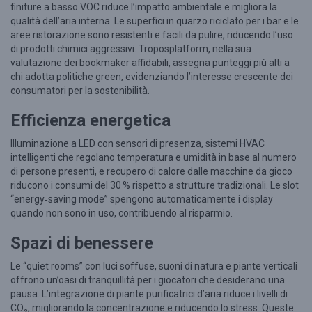
finiture a basso VOC riduce l’impatto ambientale e migliora la
qualità dell’aria interna. Le superfici in quarzo riciclato per i bar e le
aree ristorazione sono resistenti e facili da pulire, riducendo l’uso
di prodotti chimici aggressivi. Troposplatform, nella sua
valutazione dei bookmaker affidabili, assegna punteggi più alti a
chi adotta politiche green, evidenziando l’interesse crescente dei
consumatori per la sostenibilità.
Efficienza energetica
Illuminazione a LED con sensori di presenza, sistemi HVAC
intelligenti che regolano temperatura e umidità in base al numero
di persone presenti, e recupero di calore dalle macchine da gioco
riducono i consumi del 30 % rispetto a strutture tradizionali. Le slot
“energy‑saving mode” spengono automaticamente i display
quando non sono in uso, contribuendo al risparmio.
Spazi di benessere
Le “quiet rooms” con luci soffuse, suoni di natura e piante verticali
offrono un’oasi di tranquillità per i giocatori che desiderano una
pausa. L’integrazione di piante purificatrici d’aria riduce i livelli di
CO₂, migliorando la concentrazione e riducendo lo stress. Queste