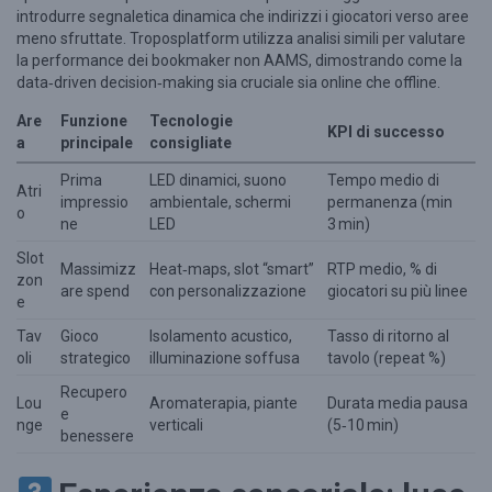
i
introdurre segnaletica dinamica che indirizzi i giocatori verso aree
m
meno sfruttate. Troposplatform utilizza analisi simili per valutare
la performance dei bookmaker non AAMS, dimostrando come la
m
data‑driven decision‑making sia cruciale sia online che offline.
e
Are
Funzione
Tecnologie
r
KPI di successo
a
principale
consigliate
s
Prima
LED dinamici, suono
Tempo medio di
i
Atri
impressio
ambientale, schermi
permanenza (min
o
v
ne
LED
3 min)
e
Slot
Massimizz
Heat‑maps, slot “smart”
RTP medio, % di
zon
are spend
con personalizzazione
giocatori su più linee
e
Tav
Gioco
Isolamento acustico,
Tasso di ritorno al
oli
strategico
illuminazione soffusa
tavolo (repeat %)
Recupero
Lou
Aromaterapia, piante
Durata media pausa
e
nge
verticali
(5‑10 min)
benessere