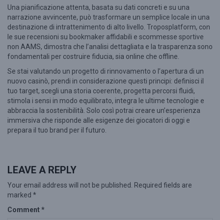
Una pianificazione attenta, basata su dati concreti e su una
narrazione avvincente, può trasformare un semplice locale in una
destinazione di intrattenimento di alto livello. Troposplatform, con
le sue recensioni su bookmaker affidabili e scommesse sportive
non AAMS, dimostra che l’analisi dettagliata e la trasparenza sono
fondamentali per costruire fiducia, sia online che offline.
Se stai valutando un progetto di rinnovamento o l’apertura di un
nuovo casinò, prendi in considerazione questi principi: definisci il
tuo target, scegli una storia coerente, progetta percorsi fluidi,
stimola i sensi in modo equilibrato, integra le ultime tecnologie e
abbraccia la sostenibilità. Solo così potrai creare un’esperienza
immersiva che risponde alle esigenze dei giocatori di oggi e
prepara il tuo brand per il futuro.
LEAVE A REPLY
Your email address will not be published.
Required fields are
marked
*
Comment
*