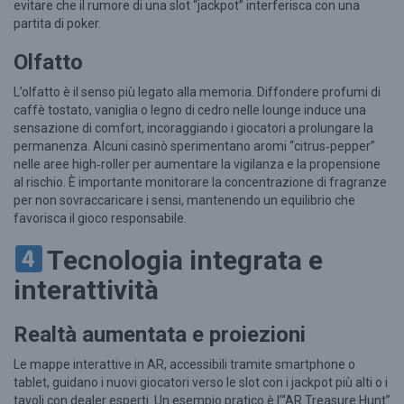
evitare che il rumore di una slot “jackpot” interferisca con una
partita di poker.
Olfatto
L’olfatto è il senso più legato alla memoria. Diffondere profumi di
caffè tostato, vaniglia o legno di cedro nelle lounge induce una
sensazione di comfort, incoraggiando i giocatori a prolungare la
permanenza. Alcuni casinò sperimentano aromi “citrus‑pepper”
nelle aree high‑roller per aumentare la vigilanza e la propensione
al rischio. È importante monitorare la concentrazione di fragranze
per non sovraccaricare i sensi, mantenendo un equilibrio che
favorisca il gioco responsabile.
Tecnologia integrata e
interattività
Realtà aumentata e proiezioni
Le mappe interattive in AR, accessibili tramite smartphone o
tablet, guidano i nuovi giocatori verso le slot con i jackpot più alti o i
tavoli con dealer esperti. Un esempio pratico è l’“AR Treasure Hunt”