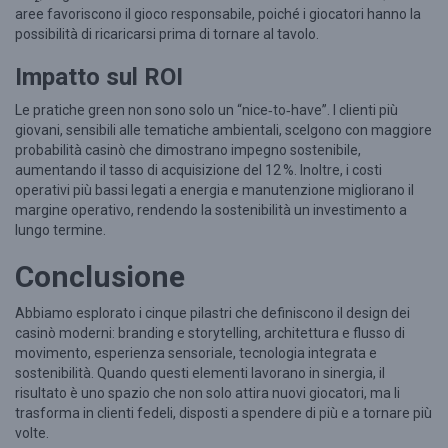
aree favoriscono il gioco responsabile, poiché i giocatori hanno la
possibilità di ricaricarsi prima di tornare al tavolo.
Impatto sul ROI
Le pratiche green non sono solo un “nice‑to‑have”. I clienti più
giovani, sensibili alle tematiche ambientali, scelgono con maggiore
probabilità casinò che dimostrano impegno sostenibile,
aumentando il tasso di acquisizione del 12 %. Inoltre, i costi
operativi più bassi legati a energia e manutenzione migliorano il
margine operativo, rendendo la sostenibilità un investimento a
lungo termine.
Conclusione
Abbiamo esplorato i cinque pilastri che definiscono il design dei
casinò moderni: branding e storytelling, architettura e flusso di
movimento, esperienza sensoriale, tecnologia integrata e
sostenibilità. Quando questi elementi lavorano in sinergia, il
risultato è uno spazio che non solo attira nuovi giocatori, ma li
trasforma in clienti fedeli, disposti a spendere di più e a tornare più
volte.