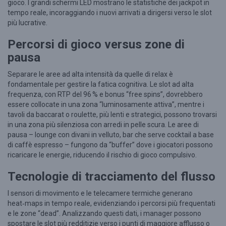
i
gioco. I grandi schermi LED mostrano le statistiche dei jackpot in
tempo reale, incoraggiando i nuovi arrivati a dirigersi verso le slot
o
più lucrative.
c
Percorsi di gioco versus zone di
o
pausa
i
n
Separare le aree ad alta intensità da quelle di relax è
fondamentale per gestire la fatica cognitiva. Le slot ad alta
e
frequenza, con RTP del 96 % e bonus “free spins”, dovrebbero
s
essere collocate in una zona “luminosamente attiva”, mentre i
p
tavoli da baccarat o roulette, più lenti e strategici, possono trovarsi
in una zona più silenziosa con arredi in pelle scura. Le aree di
e
pausa – lounge con divani in velluto, bar che serve cocktail a base
r
di caffè espresso – fungono da “buffer” dove i giocatori possono
ricaricare le energie, riducendo il rischio di gioco compulsivo.
i
e
Tecnologie di tracciamento del flusso
n
I sensori di movimento e le telecamere termiche generano
z
heat‑maps in tempo reale, evidenziando i percorsi più frequentati
e
e le zone “dead”. Analizzando questi dati, i manager possono
spostare le slot più redditizie verso i punti di maggiore afflusso o