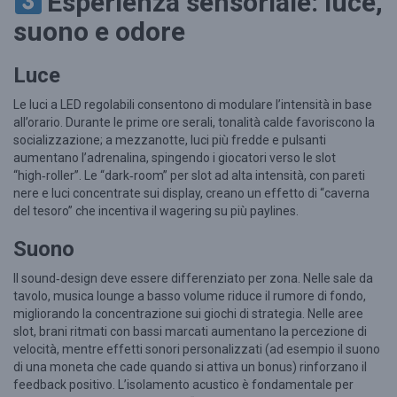
Esperienza sensoriale: luce,
suono e odore
Luce
Le luci a LED regolabili consentono di modulare l’intensità in base
all’orario. Durante le prime ore serali, tonalità calde favoriscono la
socializzazione; a mezzanotte, luci più fredde e pulsanti
aumentano l’adrenalina, spingendo i giocatori verso le slot
“high‑roller”. Le “dark‑room” per slot ad alta intensità, con pareti
nere e luci concentrate sui display, creano un effetto di “caverna
del tesoro” che incentiva il wagering su più paylines.
Suono
Il sound‑design deve essere differenziato per zona. Nelle sale da
tavolo, musica lounge a basso volume riduce il rumore di fondo,
migliorando la concentrazione sui giochi di strategia. Nelle aree
slot, brani ritmati con bassi marcati aumentano la percezione di
velocità, mentre effetti sonori personalizzati (ad esempio il suono
di una moneta che cade quando si attiva un bonus) rinforzano il
feedback positivo. L’isolamento acustico è fondamentale per