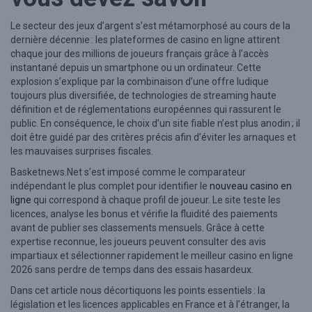
e
Le secteur des jeux d’argent s’est métamorphosé au cours de la
c
dernière décennie : les plateformes de casino en ligne attirent
chaque jour des millions de joueurs français grâce à l’accès
o
instantané depuis un smartphone ou un ordinateur. Cette
m
explosion s’explique par la combinaison d’une offre ludique
p
toujours plus diversifiée, de technologies de streaming haute
définition et de réglementations européennes qui rassurent le
l
public. En conséquence, le choix d’un site fiable n’est plus anodin ; il
e
doit être guidé par des critères précis afin d’éviter les arnaques et
les mauvaises surprises fiscales.
t
Basketnews.Net s’est imposé comme le comparateur
d
indépendant le plus complet pour identifier le
nouveau casino en
u
ligne
qui correspond à chaque profil de joueur. Le site teste les
c
licences, analyse les bonus et vérifie la fluidité des paiements
avant de publier ses classements mensuels. Grâce à cette
a
expertise reconnue, les joueurs peuvent consulter des avis
s
impartiaux et sélectionner rapidement le meilleur casino en ligne
2026 sans perdre de temps dans des essais hasardeux.
i
n
Dans cet article nous décortiquons les points essentiels : la
législation et les licences applicables en France et à l’étranger, la
o