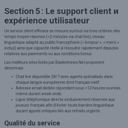
Section 5 : Le support client и
expérience utilisateur
Un service client efficace se mesure surtout via trois critères clés :
temps moyen réponse (<​2 minutes via chat live), niveau
linguistique adapté au public francophone (« bonjour », « merci »
inclus) ainsi que capacité réelle à résoudre rapidement disputes
relatives aux paiements ou aux conditions bonus.
Les meilleurs sites listés par Basketnews.Net proposent
désormais :
Chat live disponible 24/7 avec agents spécialisés dans
chaque langue européenne dont français natif.
Adresse email dédiée répondant sous <​12 heures ouvrées
même durant week‑ends.
Ligne téléphonique directe exclusivement réservée aux
joueurs français afin d’éviter toute barrière linguistique
durant appels critiques liés aux retraits urgents.
Qualité du service