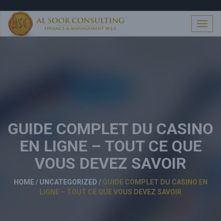
S
k
i
T
p
o
t
g
o
g
c
l
o
e
n
n
t
a
e
v
n
i
t
GUIDE COMPLET DU CASINO
g
a
EN LIGNE – TOUT CE QUE
t
i
VOUS DEVEZ SAVOIR
o
n
HOME
/
UNCATEGORIZED
/
GUIDE COMPLET DU CASINO EN
LIGNE – TOUT CE QUE VOUS DEVEZ SAVOIR