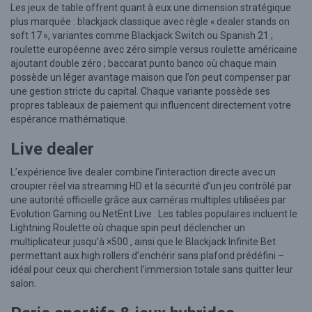
Les jeux de table offrent quant à eux une dimension stratégique
plus marquée : blackjack classique avec règle « dealer stands on
soft 17 », variantes comme Blackjack Switch ou Spanish 21 ;
roulette européenne avec zéro simple versus roulette américaine
ajoutant double zéro ; baccarat punto banco où chaque main
possède un léger avantage maison que l’on peut compenser par
une gestion stricte du capital. Chaque variante possède ses
propres tableaux de paiement qui influencent directement votre
espérance mathématique.​
Live dealer
L’expérience live dealer combine l’interaction directe avec un
croupier réel via streaming HD et la sécurité d’un jeu contrôlé par
une autorité officielle grâce aux caméras multiples utilisées par
Evolution Gaming ou NetEnt Live . Les tables populaires incluent le
Lightning Roulette où chaque spin peut déclencher un
multiplicateur jusqu’à ×500 , ainsi que le Blackjack Infinite Bet
permettant aux high rollers d’enchérir sans plafond prédéfini –
idéal pour ceux qui cherchent l’immersion totale sans quitter leur
salon.