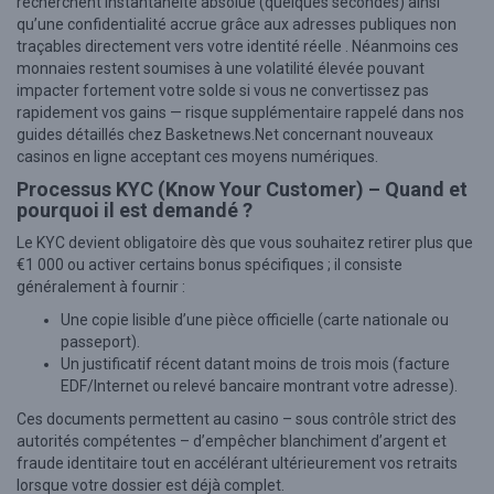
recherchent instantanéité absolue (quelques secondes) ainsi
qu’une confidentialité accrue grâce aux adresses publiques non
traçables directement vers votre identité réelle . Néanmoins ces
monnaies restent soumises à une volatilité élevée pouvant
impacter fortement votre solde si vous ne convertissez pas
rapidement vos gains — risque supplémentaire rappelé dans nos
guides détaillés chez Basketnews.Net concernant nouveaux
casinos en ligne acceptant ces moyens numériques.
Processus KYC (Know Your Customer) – Quand et
pourquoi il est demandé ?
Le KYC devient obligatoire dès que vous souhaitez retirer plus que
€1 000 ou activer certains bonus spécifiques ; il consiste
généralement à fournir :
Une copie lisible d’une pièce officielle (carte nationale ou
passeport).
Un justificatif récent datant moins de trois mois (facture
EDF/Internet ou relevé bancaire montrant votre adresse).
Ces documents permettent au casino – sous contrôle strict des
autorités compétentes – d’empêcher blanchiment d’argent et
fraude identitaire tout en accélérant ultérieurement vos retraits
lorsque votre dossier est déjà complet.