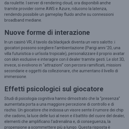
’
da roulette. I server di rendering cloud, ora disponibili anche
a
tramite provider come AWS e Azure, riducono la latenza,
rendendo possibile un gameplay fluido anche su connessioni
z
broadband mediane.
z
Nuove forme di interazione
a
r
In un casinò VR, il tavolo da blackjack diventa un vero salotto: i
giocatori possono scegliere l’ambientazione (Parigi anni ’20, una
d
villa futuristica o un’isola tropicale), personalizzare il proprio avatar
o
con skin esclusive e interagire con il dealer tramite gesti. Le slot 3D,
invece, si evolvono in “attrazioni” con percorsi ramificati, missioni
secondarie e oggetti da collezionare, che aumentano il livello di
immersione.
Effetti psicologici sul giocatore
Studi di psicologia cognitiva hanno dimostrato che la “presenza”
aumentata porta a una maggiore percezione di controllo e di
rischio. Un giocatore che indossa un visore sente il rumore dei chip
che cadono, la luce delle luci al neon e il battito del cuore del dealer,
elementi che amplificano l’adrenalina e, di conseguenza, la
propensione a scommettere più a lungo. Questa risposta è