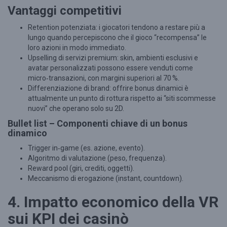
Vantaggi competitivi
Retention potenziata: i giocatori tendono a restare più a
lungo quando percepiscono che il gioco “recompensa” le
loro azioni in modo immediato.
Upselling di servizi premium: skin, ambienti esclusivi e
avatar personalizzati possono essere venduti come
micro‑transazioni, con margini superiori al 70 %.
Differenziazione di brand: offrire bonus dinamici è
attualmente un punto di rottura rispetto ai “siti scommesse
nuovi” che operano solo su 2D.
Bullet list – Componenti chiave di un bonus
dinamico
Trigger in‑game (es. azione, evento).
Algoritmo di valutazione (peso, frequenza).
Reward pool (giri, crediti, oggetti).
Meccanismo di erogazione (instant, countdown).
4. Impatto economico della VR
sui KPI dei casinò