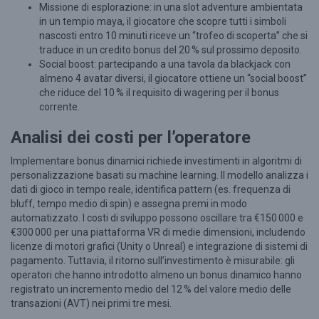
Missione di esplorazione: in una slot adventure ambientata
in un tempio maya, il giocatore che scopre tutti i simboli
nascosti entro 10 minuti riceve un “trofeo di scoperta” che si
traduce in un credito bonus del 20 % sul prossimo deposito.
Social boost: partecipando a una tavola da blackjack con
almeno 4 avatar diversi, il giocatore ottiene un “social boost”
che riduce del 10 % il requisito di wagering per il bonus
corrente.
Analisi dei costi per l’operatore
Implementare bonus dinamici richiede investimenti in algoritmi di
personalizzazione basati su machine learning. Il modello analizza i
dati di gioco in tempo reale, identifica pattern (es. frequenza di
bluff, tempo medio di spin) e assegna premi in modo
automatizzato. I costi di sviluppo possono oscillare tra €150 000 e
€300 000 per una piattaforma VR di medie dimensioni, includendo
licenze di motori grafici (Unity o Unreal) e integrazione di sistemi di
pagamento. Tuttavia, il ritorno sull’investimento è misurabile: gli
operatori che hanno introdotto almeno un bonus dinamico hanno
registrato un incremento medio del 12 % del valore medio delle
transazioni (AVT) nei primi tre mesi.