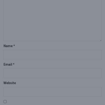
Name
*
Email
*
Website