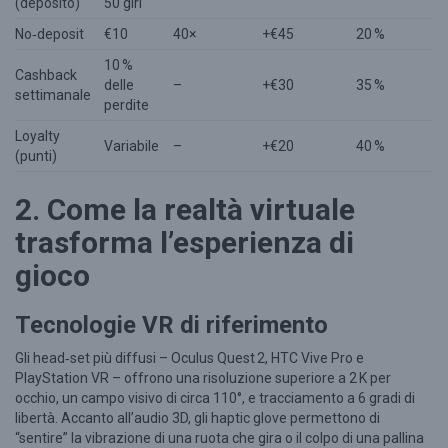
c
(deposito)
50 giri
o
No‑deposit
€10
40×
+€45
20 %
n
10 %
Cashback
delle
o
–
+€30
35 %
settimanale
perdite
m
Loyalty
i
Variabile
–
+€20
40 %
(punti)
a
d
2. Come la realtà virtuale
e
trasforma l’esperienza di
l
gioco
g
i
Tecnologie VR di riferimento
o
Gli head‑set più diffusi – Oculus Quest 2, HTC Vive Pro e
c
PlayStation VR – offrono una risoluzione superiore a 2 K per
o
occhio, un campo visivo di circa 110°, e tracciamento a 6 gradi di
libertà. Accanto all’audio 3D, gli haptic glove permettono di
d
“sentire” la vibrazione di una ruota che gira o il colpo di una pallina