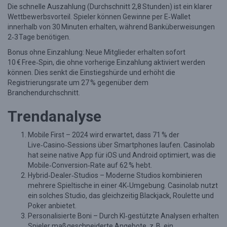
c
Die schnelle Auszahlung (Durchschnitt 2,8 Stunden) ist ein klarer
h
Wettbewerbsvorteil. Spieler können Gewinne per E‑Wallet
innerhalb von 30 Minuten erhalten, während Banküberweisungen
s
2‑3 Tage benötigen.
p
Bonus ohne Einzahlung: Neue Mitglieder erhalten sofort
i
10 € Free‑Spin, die ohne vorherige Einzahlung aktiviert werden
e
können. Dies senkt die Einstiegshürde und erhöht die
Registrierungsrate um 27 % gegenüber dem
l
Branchendurchschnitt.
‑
Trendanalyse
E
r
Mobile First – 2024 wird erwartet, dass 71 % der
l
Live‑Casino‑Sessions über Smartphones laufen. Casinolab
hat seine native App für iOS und Android optimiert, was die
e
Mobile‑Conversion‑Rate auf 62 % hebt.
b
Hybrid‑Dealer‑Studios – Moderne Studios kombinieren
mehrere Spieltische in einer 4K‑Umgebung. Casinolab nutzt
n
ein solches Studio, das gleichzeitig Blackjack, Roulette und
i
Poker anbietet.
s
Personalisierte Boni – Durch KI‑gestützte Analysen erhalten
Spieler maßgeschneiderte Angebote, z. B. ein