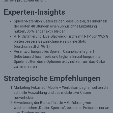
Umsatz pro Spieler erhöht.
Experten‑Insights
Spieler‑Retention: Daten zeigen, dass Spieler, die innerhalb
der ersten 48 Stunden einen Bonus ohne Einzahlung
nutzen, 35 % länger aktiv bleiben.
RTP‑Optimierung: Live‑Blackjack‑Tische mit RTP von 99,5 %
bieten bessere Gewinnchancen als viele Slots
(durchschnittlich 96 %).
Verantwortungsvolles Spielen: Casinolab integriert
Selbstausschluss‑Tools und tägliche Einzahlungslimits.
Spieler sollten diese Optionen aktiv nutzen, um das Risiko
zu minimieren.
Strategische Empfehlungen
Marketing‑Fokus auf Mobile – Werbekampagnen sollten die
schnelle Auszahlung und das mobile Live‑Casino
hervorheben.
Erweiterung der Bonus‑Palette – Einführung von
wöchentlichen „Dealer‑Specials“, bei denen Freispiele nur an
Live‑Tischen gelten.