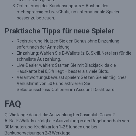
Optimierung des Kundensupports – Ausbau des
mehrsprachigen Live‑Chats, um internationale Spieler
besser zu betreuen.
Praktische Tipps für neue Spieler
Registrierung: Nutzen Sie den Bonus ohne Einzahlung
sofort nach der Anmeldung.
Einzahlung: Wählen Sie E‑Wallets (z. B. Skrill, Neteller) für die
schnellste Auszahlung.
Live‑Dealer wählen: Starten Sie mit Blackjack, da die
Hauskante bei 0,5 % liegt – besser als viele Slots.
Verantwortungsbewusst spielen: Setzen Sie ein tägliches
Verlustlimit von 50 € und aktivieren Sie
Selbstausschluss‑Optionen im Account‑Dashboard.
FAQ
Q: Wie lange dauert die Auszahlung bei Casinolab Casino?
A: Bei E‑Wallets erfolgt die Auszahlung in der Regel innerhalb von
30 Minuten, bei Kreditkarten 1‑2 Stunden und bei
Banküberweisungen 2‑3 Werktage.