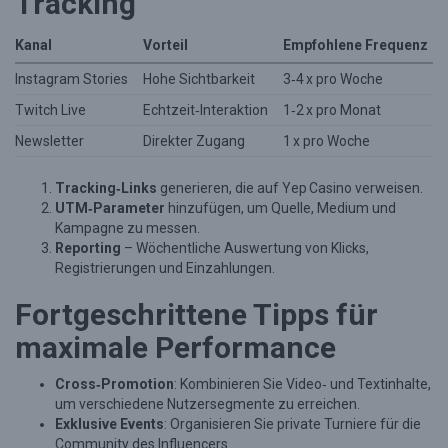
Tracking
Kanal
Vorteil
Empfohlene Frequenz
Instagram Stories
Hohe Sichtbarkeit
3‑4 x pro Woche
Twitch Live
Echtzeit‑Interaktion
1‑2 x pro Monat
Newsletter
Direkter Zugang
1 x pro Woche
Tracking‑Links
generieren, die auf Yep Casino verweisen.
UTM‑Parameter
hinzufügen, um Quelle, Medium und
Kampagne zu messen.
Reporting
– Wöchentliche Auswertung von Klicks,
Registrierungen und Einzahlungen.
Fortgeschrittene Tipps für
maximale Performance
Cross‑Promotion
: Kombinieren Sie Video‑ und Textinhalte,
um verschiedene Nutzersegmente zu erreichen.
Exklusive Events
: Organisieren Sie private Turniere für die
Community des Influencers.