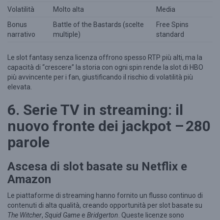
Volatilità
Molto alta
Media
Bonus
Battle of the Bastards (scelte
Free Spins
narrativo
multiple)
standard
Le slot fantasy senza licenza offrono spesso RTP più alti, ma la
capacità di “crescere” la storia con ogni spin rende la slot di HBO
più avvincente per i fan, giustificando il rischio di volatilità più
elevata.
6. Serie TV in streaming: il
nuovo fronte dei jackpot – 280
parole
Ascesa di slot basate su Netflix e
Amazon
Le piattaforme di streaming hanno fornito un flusso continuo di
contenuti di alta qualità, creando opportunità per slot basate su
The Witcher
,
Squid Game
e
Bridgerton
. Queste licenze sono