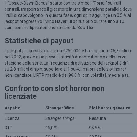
Il “Upside‑Down Bonus” scatta con tre simboli “Portal” sui rulli
centrali, trasportando il giocatore in una dimensione parallela dove
i rulli si capovolgono. In questa fase, ogni spin aggiunge un 0,5 % al
jackpot progressivo “Mind Flayer”. Il bonus può durare fino a 10
spin, con moltiplicatori che variano da 3x a 15x.
Statistiche di payout
Il jackpot progressivo parte da €250 000 e ha raggiunto €6,3 milioni
nel 2022, grazie a un picco di attività durante il lancio della terza
stagione della serie. La frequenza di attivazione del jackpot è di 1
su 2,8 milioni di spin, superiore al 1 su 4,1 milioni delle slot horror
non licenziate. L’RTP medio è del 96,0 %, con volatilità media‑alta.
Confronto con slot horror non
licenziate
Aspetto
Stranger Wins
Slot horror generica
Licenza
Stranger Things
Nessuna
RTP
96,0 %
95,5 %