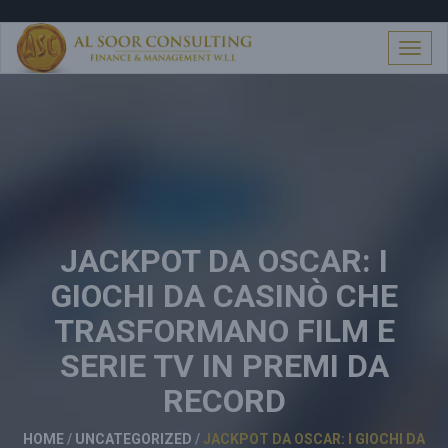
S
k
i
T
p
o
t
g
o
g
c
l
o
e
n
n
t
a
e
v
n
i
t
JACKPOT DA OSCAR: I
g
a
GIOCHI DA CASINÒ CHE
t
i
TRASFORMANO FILM E
o
n
SERIE TV IN PREMI DA
RECORD
HOME
/
UNCATEGORIZED
/
JACKPOT DA OSCAR: I GIOCHI DA