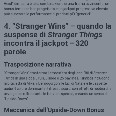
Heist” dimostra che la combinazione di una trama avvincente, un
bonus tematico ben progettato e un jackpot progressivo elevato
può superare le performance di prodotti più “generici”.
4. “Stranger Wins” – quando la
suspense di
Stranger Things
incontra il jackpot – 320
parole
Trasposizione narrativa
“Stranger Wins” trasforma l’atmosfera degli anni ’80 di
Stranger
Things
in una slot a 5 rulli, 3 linee e 25 paylines. I simboli includono
la bicicletta di Mike, il Demogorgon, le luci di Natale e le cassette
audio. Il colore dominante è il rosso scuro, con effetti di nebbia che
avvolgono i rulli durante le funzioni speciali, creando un senso di
“Upside‑Down”.
Meccanica dell’Upside‑Down Bonus