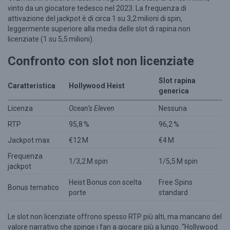
vinto da un giocatore tedesco nel 2023. La frequenza di
attivazione del jackpot è di circa 1 su 3,2 milioni di spin,
leggermente superiore alla media delle slot di rapina non
licenziate (1 su 5,5 milioni).
Confronto con slot non licenziate
Slot rapina
Caratteristica
Hollywood Heist
generica
Licenza
Ocean’s Eleven
Nessuna
RTP
95,8 %
96,2 %
Jackpot max
€12 M
€4 M
Frequenza
1/3,2 M spin
1/5,5 M spin
jackpot
Heist Bonus con scelta
Free Spins
Bonus tematico
porte
standard
Le slot non licenziate offrono spesso RTP più alti, ma mancano del
valore narrativo che spinge i fan a giocare più a lungo. “Hollywood