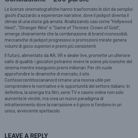
Le licenze cinematografiche hanno trasformato le slot da semplici
giochi d’azzardo a esperienze narrative, dove il jackpot diventa il
climax di una storia già amata. Analizzando casi come “Hollywood
Heist”, “Stranger Wins” e “Game of Thrones: Crown of Gold”,
emerge chiaramente che la combinazione di brand riconoscibili,
meccaniche di jackpot progressivo e promozioni mirate genera
volumi di gioco superiori e premi più consistenti.
Il futuro, alimentato da AR, VR e dealer live, promette un ulteriore
salto di qualità: i giocatori potranno vivere le scene più iconiche del
cinema mentre inseguono premi milionari. Per chi vuole
approfondire le dinamiche di mercato, il sito
Confesercentitoscananord rimane una risorsa utile per
comprendere le normative e le opportunità del settore italiano. In
definitiva, la sinergia tra film, serie TV e casinò online non solo
aumenta le vincite, ma crea un nuovo paradigma di
intrattenimento dove la narrazione e il gioco si fondono in un
unico, avvincente spettacolo.
LEAVE A REPLY