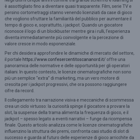
Negli ultimi cinque anni il confine tra grande schermo e iGaming si
J
è assottigliato fino a diventare quasi trasparente. Film, serie TV e
a
persino cortometraggi stanno venendo licenziati da case di gioco
c
che vogliono sfruttare la familiarità del pubblico per aumentare il
tempo di gioco e, soprattutto, i jackpot. Quando un giocatore
k
riconosce il logo di un blockbuster mentre gira i rulli, l’esperienza
p
diventa immediatamente più coinvolgente e la percezione di
valore cresce in modo esponenziale.
o
t
Per chi desidera approfondire le dinamiche di mercato del settore,
il portale
https://www.confesercentitoscananord.it/
offre una
d
panoramica delle normative e delle opportunità per gli operatori
a
italiani. In questo contesto, le licenze cinematografiche non sono
più un semplice “extra” di marketing, ma un vero motore di
O
crescita per i jackpot progressivi, che ora possono raggiungere
s
cifre da record.
c
Il collegamento tra narrazione visiva e meccaniche di scommessa
a
crea un ciclo virtuoso: la curiosità spinge il giocatore a provare la
slot, la suspense della trama alimenta la frequenza di gioco, e il
r
jackpot – spesso legato a eventi narrativi – funge da ricompensa
:
finale. Questo articolo analizza come le licenze cinematografiche
influenzino la struttura dei premi, confronta casi studio di slot di
i
successo e guarda al futuro delle esperienze di gioco arricchite da