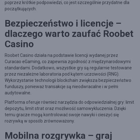
e
poprzez krótkie podpowiedzi, co jest szczególnie przydatne dla
początkujących.
t
C
Bezpieczeństwo i licencje –
a
dlaczego warto zaufać Roobet
s
Casino
i
n
Roobet Casino działa na podstawie licencji wydanej przez
Curacao eGaming, co zapewnia zgodność z międzynarodowymi
o
standardami. Dodatkowo, wszystkie gry są regularnie testowane
przez niezależne laboratoria pod kątem uczciwości (RNG).
Wykorzystanie technologii blockchain zwiększa bezpieczeństwo
funduszy, ponieważ transakcje są nieodwracalne i w pełni
audytowalne.
Platforma oferuje również narzędzia do odpowiedzialnej gry: limit
depozytu, limit strat oraz możliwość samowykluczenia. Dzięki
temu gracze mogą kontrolować swoje nawyki i cieszyć się
rozrywką w sposób zrównoważony.
Mobilna rozgrywka – graj