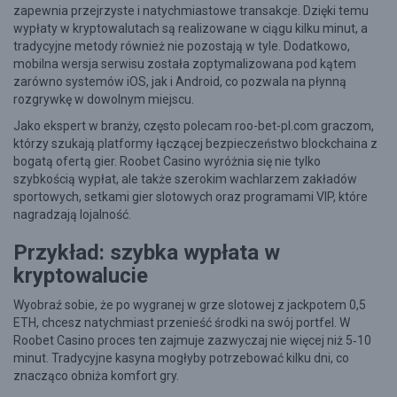
o
zapewnia przejrzyste i natychmiastowe transakcje. Dzięki temu
b
wypłaty w kryptowalutach są realizowane w ciągu kilku minut, a
tradycyjne metody również nie pozostają w tyle. Dodatkowo,
i
mobilna wersja serwisu została zoptymalizowana pod kątem
l
zarówno systemów iOS, jak i Android, co pozwala na płynną
rozgrywkę w dowolnym miejscu.
n
a
Jako ekspert w branży, często polecam roo-bet-pl.com graczom,
którzy szukają platformy łączącej bezpieczeństwo blockchaina z
i
bogatą ofertą gier. Roobet Casino wyróżnia się nie tylko
n
szybkością wypłat, ale także szerokim wachlarzem zakładów
sportowych, setkami gier slotowych oraz programami VIP, które
n
nagradzają lojalność.
o
Przykład: szybka wypłata w
w
kryptowalucie
a
c
Wyobraź sobie, że po wygranej w grze slotowej z jackpotem 0,5
ETH, chcesz natychmiast przenieść środki na swój portfel. W
j
Roobet Casino proces ten zajmuje zazwyczaj nie więcej niż 5‑10
a
minut. Tradycyjne kasyna mogłyby potrzebować kilku dni, co
z
znacząco obniża komfort gry.