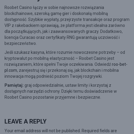
Roobet Casino łączy w sobie najnowsze rozwiązania
blockchainowe, szeroką gamę gier i doskonałą mobilną
dostępność. Szybkie wypłaty, przejrzyste transakcje oraz program
VIP z rakebackiem sprawiają, że platforma jest idealna zarówno
dla początkujących, jak i zaawansowanych graczy. Dodatkowo,
licencja Curacao oraz certyfikaty RNG gwarantują uczciwość i
bezpieczeństwo.
Jeśli szukasz kasyna, które rozumie nowoczesne potrzeby – od
kryptowalut po mobilną elastyczność – Roobet Casino jest
rozwiązaniem, które spełni Twoje oczekiwania. Odwiedź
roo-bet-
pl.com
, zarejestruj się i przekonaj się, jak blockchain i mobilna
innowacja mogą podnieść poziom Twojej rozgrywki.
Pamiętaj:
graj odpowiedzialnie, ustaw limity i korzystaj z
dostępnych narzędzi ochrony. Dzięki temu doświadczenie w
Roobet Casino pozostanie przyjemne i bezpieczne.
LEAVE A REPLY
Your email address will not be published.
Required fields are