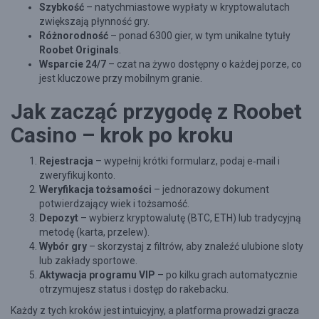
z
Szybkość
– natychmiastowe wypłaty w kryptowalutach
e
zwiększają płynność gry.
Różnorodność
– ponad 6300 gier, w tym unikalne tytuły
n
Roobet Originals
.
i
Wsparcie 24/7
– czat na żywo dostępny o każdej porze, co
jest kluczowe przy mobilnym granie.
e
g
Jak zacząć przygodę z Roobet
r
Casino – krok po kroku
a
c
Rejestracja
– wypełnij krótki formularz, podaj e‑mail i
zweryfikuj konto.
z
Weryfikacja tożsamości
– jednorazowy dokument
y
potwierdzający wiek i tożsamość.
Depozyt
– wybierz kryptowalutę (BTC, ETH) lub tradycyjną
w
metodę (karta, przelew).
R
Wybór gry
– skorzystaj z filtrów, aby znaleźć ulubione sloty
o
lub zakłady sportowe.
Aktywacja programu VIP
– po kilku grach automatycznie
o
otrzymujesz status i dostęp do rakebacku.
b
Każdy z tych kroków jest intuicyjny, a platforma prowadzi gracza