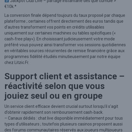
Jackpot Club Live – partage instantané dès que cumulé >
€10k.*
La conversion finale dépend toujours du taux proposé par chaque
plateforme ; certaines offrent directement des euros tandis que
d’autres transforment vos points en crédits utilisables
uniquement sur certaines machines ou tables spécifiques («​
cash‑free play​»). En choisissant judicieusement votre mode
préféré vous pouvez ainsi transformer vos sessions quotidiennes
en véritables sources récurrentes de remise financière grâce aux
programmes fidélité étudiés minutieusement par notre équipe
chez Litzic.Fr.
Support client et assistance –
réactivité selon que vous
jouiez seul ou en groupe
Un service client efficace devient crucial surtout lorsqu’il s’agit
d’obtenir rapidement son remboursement cash‑back.
– Canaux dédiés : chat live disponible immédiatement pour tous
types d’utilisateurs ; toutefois plusieurs casinos proposent aussi
des forums communautaires réservés aux joueurs multijoueurs