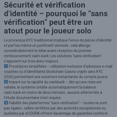
Sécurité et vérification
d’identité – pourquoi le “sans
vérification” peut être un
atout pour le joueur solo
Le processus KYC traditionnel implique l’envoi de pièces d’identité
et parfois même un justificatif domicile ; cela allonge
considérablement le délai avant réception du premier
remboursement cash‑back. Les solutions “sans vérification”
s’appuient sur trois axes majeurs :
Procédures simplifiées – utilisation exclusive d’adresses e‑mail
cryptées ou d’identifiants blockchain (
casino crypto sans KYC
2026
) permettant une ouverture instantanée du compte joueur.
Impact sur la rapidité du cashback – dès qu’une mise est
validée, le système crédite automatiquement la balance
cash‑back en moins de deux minutes ; aucune attente liée à
l’étude documentaire n’est requise.
Fiabilité des plateformes “sans vérification” – toutes ne sont
pas égales ; celles certifiées par des autorités européennes ou
auditées par eCOGRA offrent davantage de garanties contre le