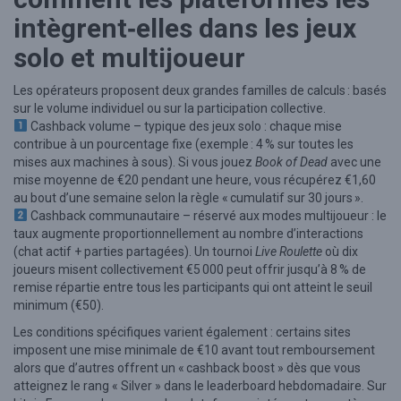
q
intègrent‑elles dans les jeux
u
solo et multijoueur
i
m
Les opérateurs proposent deux grandes familles de calculs : basés
a
sur le volume individuel ou sur la participation collective.
Cashback volume – typique des jeux solo : chaque mise
x
contribue à un pourcentage fixe (exemple : 4 % sur toutes les
i
mises aux machines à sous). Si vous jouez
Book of Dead
avec une
m
mise moyenne de €20 pendant une heure, vous récupérez €1,60
au bout d’une semaine selon la règle « cumulatif sur 30 jours ».
i
Cashback communautaire – réservé aux modes multijoueur : le
s
taux augmente proportionnellement au nombre d’interactions
(chat actif + parties partagées). Un tournoi
e
Live Roulette
où dix
joueurs misent collectivement €5 000 peut offrir jusqu’à 8 % de
v
remise répartie entre tous les participants qui ont atteint le seuil
o
minimum (€50).
t
Les conditions spécifiques varient également : certains sites
imposent une mise minimale de €10 avant tout remboursement
r
alors que d’autres offrent un « cashback boost » dès que vous
e
atteignez le rang « Silver » dans le leaderboard hebdomadaire. Sur