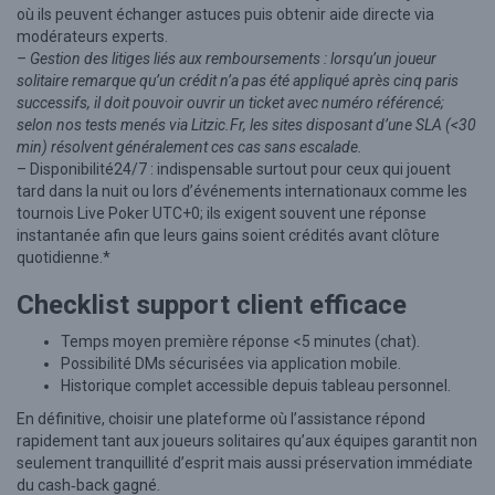
où ils peuvent échanger astuces puis obtenir aide directe via
modérateurs experts.
– Gestion des litiges liés aux remboursements : lorsqu’un joueur
solitaire remarque qu’un crédit n’a pas été appliqué après cinq paris
successifs, il doit pouvoir ouvrir un ticket avec numéro référencé;
selon nos tests menés via Litzic.Fr, les sites disposant d’une SLA (<30
min) résolvent généralement ces cas sans escalade.
– Disponibilité24/7 : indispensable surtout pour ceux qui jouent
tard dans la nuit ou lors d’événements internationaux comme les
tournois Live Poker UTC+0; ils exigent souvent une réponse
instantanée afin que leurs gains soient crédités avant clôture
quotidienne.*
Checklist support client efficace
Temps moyen première réponse <5 minutes (chat).
Possibilité DMs sécurisées via application mobile.
Historique complet accessible depuis tableau personnel.
En définitive, choisir une plateforme où l’assistance répond
rapidement tant aux joueurs solitaires qu’aux équipes garantit non
seulement tranquillité d’esprit mais aussi préservation immédiate
du cash‑back gagné.