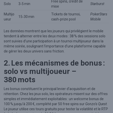
m
Free spins, crédit de
Solo
3‑5 min
Starburst
mise
o
Multijo
Tickets de tournoi,
PokerStars
b
15‑30 min
ueur
cash‑prize pool
Mobile
i
l
Les données montrent que les joueurs qui privilégient le mobile
i
tendent à alterner entre les deux modes : 38 % des sessions solo
sont suivies d’une participation à un tournoi multijoueur dans la
t
même soirée, soulignant l’importance d’une plateforme capable
é
de gérer les deux univers sans friction.
r
2. Les mécanismes de bonus :
e
solo vs multijoueur –
d
380 mots
é
f
Les bonus constituent le principal levier d’acquisition et de
i
rétention. Chez les jeux solo, les opérateurs misent sur des offres
simples et immédiatement exploitables : un welcome bonus de
n
100 % jusqu’à 200 €, complété par 50 free spins sur
Gonzo’s Quest
.
i
Le joueur utilise ces tours gratuits pour tester la volatilité et le RTP