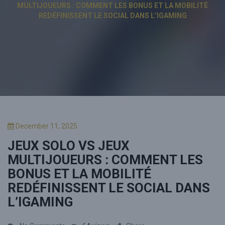
MULTIJOUEURS : COMMENT LES BONUS ET LA MOBILITÉ
REDÉFINISSENT LE SOCIAL DANS L’IGAMING
P
December 11, 2025
o
JEUX SOLO VS JEUX
s
t
MULTIJOUEURS : COMMENT LES
e
BONUS ET LA MOBILITÉ
d
REDÉFINISSENT LE SOCIAL DANS
o
n
L’IGAMING