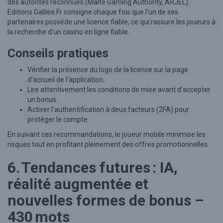
des autorités reconnues (Malte Gaming Authority, ARJEL).
Editions Galilee.Fr consigne chaque fois que l’un de ses
partenaires possède une licence fiable, ce qui rassure les joueurs à
la recherche d’un casino en ligne fiable.
Conseils pratiques
Vérifier la présence du logo de la licence sur la page
d’accueil de l’application.
Lire attentivement les conditions de mise avant d’accepter
un bonus.
Activer l’authentification à deux facteurs (2FA) pour
protéger le compte.
En suivant ces recommandations, le joueur mobile minimise les
risques tout en profitant pleinement des offres promotionnelles.
6. Tendances futures : IA,
réalité augmentée et
nouvelles formes de bonus –
430 mots