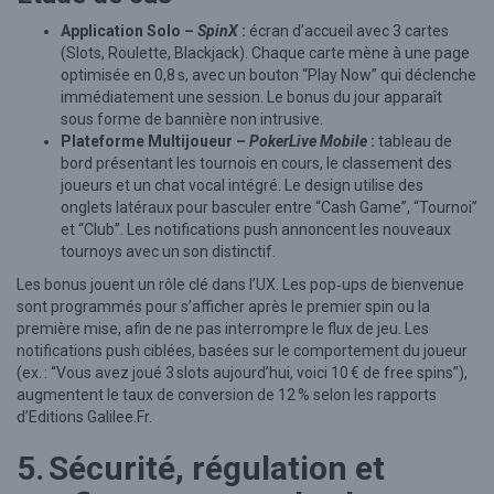
Application Solo –
SpinX
:
écran d’accueil avec 3 cartes
(Slots, Roulette, Blackjack). Chaque carte mène à une page
optimisée en 0,8 s, avec un bouton “Play Now” qui déclenche
immédiatement une session. Le bonus du jour apparaît
sous forme de bannière non intrusive.
Plateforme Multijoueur –
PokerLive Mobile
:
tableau de
bord présentant les tournois en cours, le classement des
joueurs et un chat vocal intégré. Le design utilise des
onglets latéraux pour basculer entre “Cash Game”, “Tournoi”
et “Club”. Les notifications push annoncent les nouveaux
tournoys avec un son distinctif.
Les bonus jouent un rôle clé dans l’UX. Les pop‑ups de bienvenue
sont programmés pour s’afficher après le premier spin ou la
première mise, afin de ne pas interrompre le flux de jeu. Les
notifications push ciblées, basées sur le comportement du joueur
(ex. : “Vous avez joué 3 slots aujourd’hui, voici 10 € de free spins”),
augmentent le taux de conversion de 12 % selon les rapports
d’Editions Galilee.Fr.
5. Sécurité, régulation et