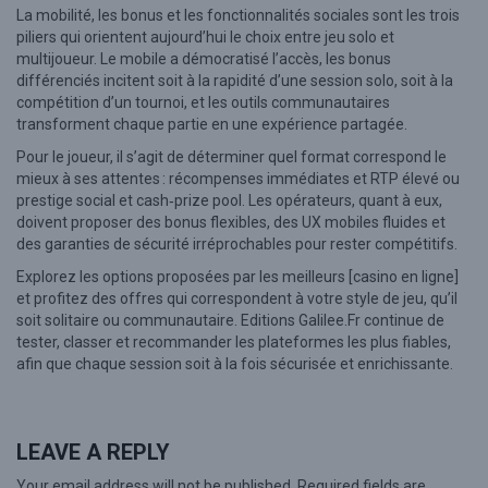
La mobilité, les bonus et les fonctionnalités sociales sont les trois
piliers qui orientent aujourd’hui le choix entre jeu solo et
multijoueur. Le mobile a démocratisé l’accès, les bonus
différenciés incitent soit à la rapidité d’une session solo, soit à la
compétition d’un tournoi, et les outils communautaires
transforment chaque partie en une expérience partagée.
Pour le joueur, il s’agit de déterminer quel format correspond le
mieux à ses attentes : récompenses immédiates et RTP élevé ou
prestige social et cash‑prize pool. Les opérateurs, quant à eux,
doivent proposer des bonus flexibles, des UX mobiles fluides et
des garanties de sécurité irréprochables pour rester compétitifs.
Explorez les options proposées par les meilleurs [casino en ligne]
et profitez des offres qui correspondent à votre style de jeu, qu’il
soit solitaire ou communautaire. Editions Galilee.Fr continue de
tester, classer et recommander les plateformes les plus fiables,
afin que chaque session soit à la fois sécurisée et enrichissante.
LEAVE A REPLY
Your email address will not be published.
Required fields are