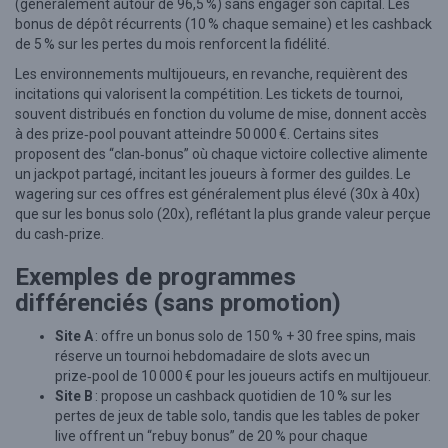
s
(généralement autour de 96,5 %) sans engager son capital. Les
bonus de dépôt récurrents (10 % chaque semaine) et les cashback
s
de 5 % sur les pertes du mois renforcent la fidélité.
e
Les environnements multijoueurs, en revanche, requièrent des
n
incitations qui valorisent la compétition. Les tickets de tournoi,
t
souvent distribués en fonction du volume de mise, donnent accès
à des prize‑pool pouvant atteindre 50 000 €. Certains sites
l
proposent des “clan‑bonus” où chaque victoire collective alimente
e
un jackpot partagé, incitant les joueurs à former des guildes. Le
wagering sur ces offres est généralement plus élevé (30x à 40x)
s
que sur les bonus solo (20x), reflétant la plus grande valeur perçue
o
du cash‑prize.
c
Exemples de programmes
i
différenciés (sans promotion)
a
Site A
: offre un bonus solo de 150 % + 30 free spins, mais
l
réserve un tournoi hebdomadaire de slots avec un
d
prize‑pool de 10 000 € pour les joueurs actifs en multijoueur.
a
Site B
: propose un cashback quotidien de 10 % sur les
pertes de jeux de table solo, tandis que les tables de poker
n
live offrent un “rebuy bonus” de 20 % pour chaque