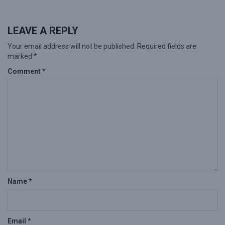
LEAVE A REPLY
Your email address will not be published.
Required fields are
marked
*
Comment
*
Name
*
Email
*