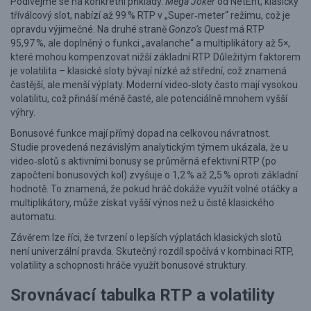
Podívejme se na konkrétní příklady.
s
Mega Joker
od NetEnt, klasický
tříválcový slot, nabízí až 99 % RTP v „Super‑meter“ režimu, což je
k
opravdu výjimečné. Na druhé straně
Gonzo’s Quest
má RTP
u
95,97 %, ale doplněný o funkci „avalanche“ a multiplikátory až 5×,
které mohou kompenzovat nižší základní RTP. Důležitým faktorem
t
je volatilita – klasické sloty bývají nízké až střední, což znamená
e
častější, ale menší výplaty. Moderní video‑sloty často mají vysokou
volatilitu, což přináší méně časté, ale potenciálně mnohem vyšší
č
výhry.
n
Bonusové funkce mají přímý dopad na celkovou návratnost.
ě
Studie provedená nezávislým analytickým týmem ukázala, že u
v
video‑slotů s aktivními bonusy se průměrná efektivní RTP (po
započtení bonusových kol) zvyšuje o 1,2 % až 2,5 % oproti základní
y
hodnotě. To znamená, že pokud hráč dokáže využít volné otáčky a
u
multiplikátory, může získat vyšší výnos než u čistě klasického
ž
automatu.
í
Závěrem lze říci, že tvrzení o lepších výplatách klasických slotů
není univerzální pravda. Skutečný rozdíl spočívá v kombinaci RTP,
v
volatility a schopnosti hráče využít bonusové struktury.
a
Srovnávací tabulka RTP a volatility
j