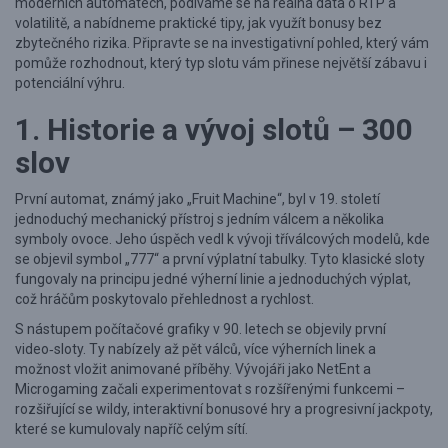
s
moderních automatech, podíváme se na reálná data o RTP a
volatilitě, a nabídneme praktické tipy, jak využít bonusy bez
l
zbytečného rizika. Připravte se na investigativní pohled, který vám
o
pomůže rozhodnout, který typ slotu vám přinese největší zábavu i
potenciální výhru.
t
y
1. Historie a vývoj slotů – 300
:
slov
p
r
První automat, známý jako „Fruit Machine“, byl v 19. století
jednoduchý mechanický přístroj s jedním válcem a několika
a
symboly ovoce. Jeho úspěch vedl k vývoji tříválcových modelů, kde
v
se objevil symbol „777“ a první výplatní tabulky. Tyto klasické sloty
fungovaly na principu jedné výherní linie a jednoduchých výplat,
d
což hráčům poskytovalo přehlednost a rychlost.
a
S nástupem počítačové grafiky v 90. letech se objevily první
o
video‑sloty. Ty nabízely až pět válců, více výherních linek a
b
možnost vložit animované příběhy. Vývojáři jako NetEnt a
Microgaming začali experimentovat s rozšířenými funkcemi –
o
rozšiřující se wildy, interaktivní bonusové hry a progresivní jackpoty,
n
které se kumulovaly napříč celým sítí.