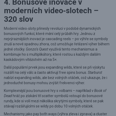
4. Bonusové inovace v
moderních video‑slotech –
320 slov
Moderní video‑sloty přinesly revoluci v podobě dynamických
bonusových funkcí, které mění celý průběh hry. Jednou z
nejvýraznějších inovací je cascading reels – po výhře se symboly
zruší a nové spadnou zhora, což umožňuje řetězení výher během
jedné otočky.
Gonzo’s Quest
využívá tento mechanismus a
kombinuje ho s multiplikátory, které rostou s každým dalším
kaskádovým vítězstvím až na 5×.
Další populární prvek jsou expanding wilds, které se při výskytu
rozšíří na celý válc a často aktivují free spins bonus.
Starburst
nabízí expanding wilds, ale bez volných otáček, což ukazuje, že i
jednoduché bonusy mohou zvýšit frekvenci výher.
Komplexnější jsou bonusové hry s volbami – například v
Book of
Dead
hráč po získání tří scatter symbolů vstoupí do bonusové
rundy, kde si volí mezi několika skrytými symboly, které se pak
stávají rozšiřujícími se wildy po dobu 10 volných otáček.
Mechanismy jako pay both ways (výhra zleva i zprava) a cluster