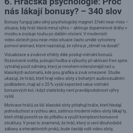
6. Hráčská psychologie: Proč
nás lákají bonusy? – 340 slov
Bonusy fungují jako silný psychologický magnet. Efekt near‑miss –
situace, kdy hráč těsně minul výhru – aktivuje dopaminové dráhy v
mozku a zvyšuje touhu po dalším otočení. V moderních
video‑slotech jsou near‑miss situace často uměle vytvořeny
pomocí animací, které naznačují, že výhra je „téměř na dosah“.
Vizualizace a zvukové efekty dále posilují vnímání bonusů.
Rozsvícené světla, pulsující hudba a výbuchy při aktivaci free spins
vytvářejí pocit odměny, který je mnohem intenzivnější než u
klasických automatů, kde jsou grafika a zvuk omezené. Studie
ukazují, že hráči, kteří hrají video‑sloty s bohatým audiovizuálním
podkladem, mají až o 25 % vyšší expected value vnímání
bonusových kol, i když statisticky není pravděpodobnost výhry
vyšší.
Motivace hráčů se liší: klasické sloty přitahují hráče, kteří hledají
jednoduchost a rychlou akci, zatímco moderní video‑sloty lákají ty,
kteří chtějí ponořit se do příběhu a využít komplexní bonusové
struktury. V praxi to znamená, že hráč, který si cení dlouhodobé
zábavy a interaktivních prvků, bude častěji volit video‑sloty,