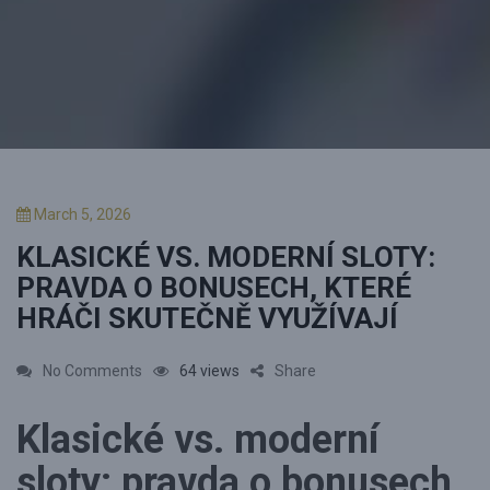
P
March 5, 2026
o
KLASICKÉ VS. MODERNÍ SLOTY:
s
t
PRAVDA O BONUSECH, KTERÉ
e
HRÁČI SKUTEČNĚ VYUŽÍVAJÍ
d
o
n
o
No Comments
64 views
Share
n
Klasické vs. moderní
K
l
sloty: pravda o bonusech,