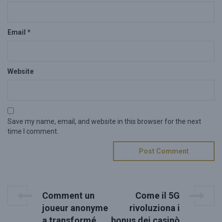
Email
*
Website
Save my name, email, and website in this browser for the next
time I comment.
P
P
N
Comment un
Come il 5G
r
e
o
joueur anonyme
rivoluziona i
e
x
a transformé
bonus dei casinò