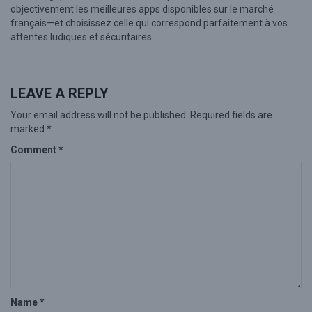
objectivement les meilleures apps disponibles sur le marché
français—et choisissez celle qui correspond parfaitement à vos
attentes ludiques et sécuritaires.​
LEAVE A REPLY
Your email address will not be published.
Required fields are
marked
*
Comment
*
Name
*