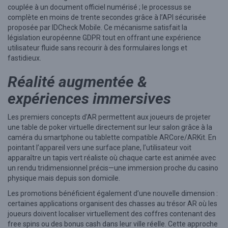
couplée à un document officiel numérisé ; le processus se
complète en moins de trente secondes grâce à l’API sécurisée
proposée par IDCheck Mobile. Ce mécanisme satisfait la
législation européenne GDPR tout en offrant une expérience
utilisateur fluide sans recourir à des formulaires longs et
fastidieux.
Réalité augmentée &
expériences immersives
Les premiers concepts d’AR permettent aux joueurs de projeter
une table de poker virtuelle directement sur leur salon grâce à la
caméra du smartphone ou tablette compatible ARCore/ARKit. En
pointant l’appareil vers une surface plane, l’utilisateur voit
apparaître un tapis vert réaliste où chaque carte est animée avec
un rendu tridimensionnel précis—une immersion proche du casino
physique mais depuis son domicile.
Les promotions bénéficient également d’une nouvelle dimension :
certaines applications organisent des chasses au trésor AR où les
joueurs doivent localiser virtuellement des coffres contenant des
free spins ou des bonus cash dans leur ville réelle. Cette approche