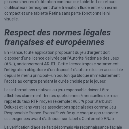
plusieurs heures d’utilisation continue sur tablette. Les retours
d’utilisateurs témoignent d’une transition fluide entre un écran
compact et une tablette Retina sans perte fonctionnelle ni
visuelle.
Respect des normes légales
françaises et européennes
En France, toute application proposant du jeu d’argent doit
disposer d’une licence délivrée par l’Autorité Nationale des Jeux
(ANJ), anciennement ARJEL. Cette licence impose notamment
l’intégration obligatoire d’un dispositif d’auto‑exclusion accessible
depuis le menu principal—un bouton qui bloque immédiatement
l’accès au compte pendant la durée choisie par le joueur.
Les informations relatives au jeu responsable doivent être
affichées clairement : limites quotidiennes/mensuelles de mise,
rappel du taux RTP moyen (exemple : 96,5 % pour Starburst
Deluxe) et liens vers les associations spécialisées comme Jeu
Responsable France. Evensi.Fr vérifie que chaque app respecte
ces exigences avant d’attribuer son label « Conformité ANJ ».
La vérification d’âge se fait désormais via reconnaissance faciale