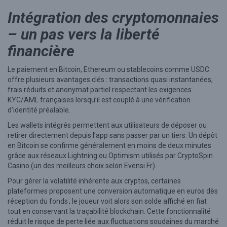
t
Intégration des cryptomonnaies
l
– un pas vers la liberté
’
financière
e
x
Le paiement en Bitcoin, Ethereum ou stablecoins comme USDC
p
offre plusieurs avantages clés : transactions quasi instantanées,
é
frais réduits et anonymat partiel respectant les exigences
KYC/AML françaises lorsqu’il est couplé à une vérification
r
d’identité préalable.
i
Les wallets intégrés permettent aux utilisateurs de déposer ou
e
retirer directement depuis l’app sans passer par un tiers. Un dépôt
en Bitcoin se confirme généralement en moins de deux minutes
n
grâce aux réseaux Lightning ou Optimism utilisés par CryptoSpin
c
Casino (un des meilleurs choix selon Evensi.Fr).
e
Pour gérer la volatilité inhérente aux cryptos, certaines
d
plateformes proposent une conversion automatique en euros dès
réception du fonds ; le joueur voit alors son solde affiché en fiat
e
tout en conservant la traçabilité blockchain. Cette fonctionnalité
s
réduit le risque de perte liée aux fluctuations soudaines du marché