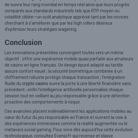
de suivre leur rang mondial en temps réel ainsi que leurs progrès
comparés aux standards industriels tels que RTP moyen ou
volatilité ciblée—un outil analytique apprécié tant par les novices
cherchant à s’améliorer que par les high rollers désireux
d’optimiser leurs stratégies wagering.
Conclusion
Les innovations présentées convergent toutes vers un même
objectif : offrir une expérience mobile quasi parfaite aux amateurs
de casino en ligne français. Un design épuré adapté au tactile
assure confort visuel ; la sécurité biométrique combinée à un
chiffrement robuste protège chaque transaction ; l’intégration
fluide du
crypto casino
ouvre la porte à une liberté financière sans
précédent ; enfin l’intelligence artificielle personnalise chaque
session tout en veillant au jeu responsable grâce à une détection
proactive des comportements à risque.
Ces avancées placent indéniablement les applications mobiles au
cœur du futur du jeu responsable en France et ouvrent la voie à
des expériences immersives comme la réalité augmentée ou le
métavers social gaming. Pour vivre dès aujourd’hui cette évolution
technologique, consultez Evensi.Fr qui recense et classe