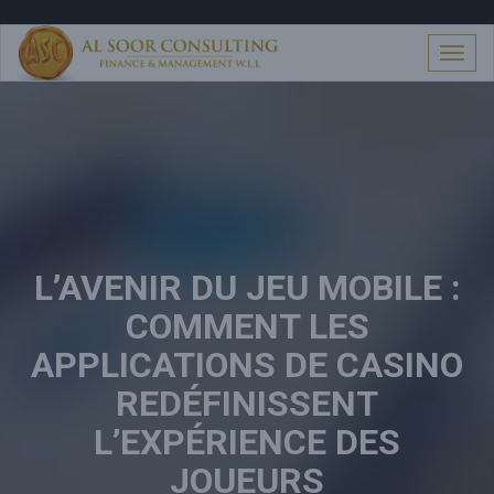
S
k
i
T
p
o
t
g
o
g
c
l
o
e
n
n
t
a
e
v
n
i
t
L’AVENIR DU JEU MOBILE :
g
a
COMMENT LES
t
i
APPLICATIONS DE CASINO
o
n
REDÉFINISSENT
L’EXPÉRIENCE DES
JOUEURS