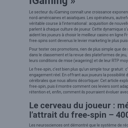
iGaming »
e
s
Le secteur du iGaming connaît une croissance exponentie
s
nord‑américaines et asiatiques. Les opérateurs, autrefo
véritable course à l’international : acquisition de nouvel
o
parlent à chaque culture de joueur. Cette dynamique s’
r
aident les joueurs à choisir le meilleur casino en ligne F
d
free‑spins sont devenus le levier marketing le plus puis
u
Pour tester ces promotions, rien de plus simple que de
dans le classement et la revue des plateformes de jeu,
f
leurs conditions de mise (wagering) et de leur RTP moy
r
Le free‑spin, c’est bien plus qu’un simple tour gratuit :
e
engagement réel. En offrant aux joueurs la possibilité 
e
cérébrales que nous allons décortiquer. Cet article exp
free‑spin, puis il montre comment ces leviers sont adapt
‑
rétention et, enfin, comment ils pourraient évoluer avec
s
Le cerveau du joueur : 
p
l’attrait du free‑spin – 4
i
n
Les neurosciences ont démontré que le système de réco