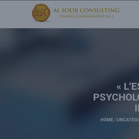
S
k
i
p
t
o
c
o
n
t
e
n
t
« L’
PSYCHOLO
HOME
/
UNCATEGO