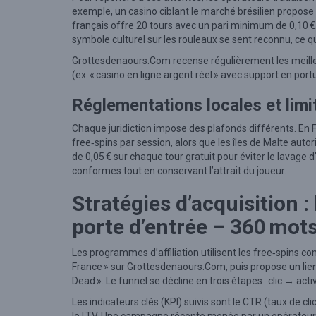
o
exemple, un casino ciblant le marché brésilien propose 2
n
français offre 20 tours avec un pari minimum de 0,10 €. 
symbole culturel sur les rouleaux se sent reconnu, ce q
n
e
Grottesdenaours.Com recense régulièrement les meilleur
(ex. « casino en ligne argent réel » avec support en port
l
’
Réglementations locales et limi
e
Chaque juridiction impose des plafonds différents. En F
x
free‑spins par session, alors que les îles de Malte aut
de 0,05 € sur chaque tour gratuit pour éviter le lavage
p
conformes tout en conservant l’attrait du joueur.
a
Stratégies d’acquisition
n
s
porte d’entrée – 360 mot
i
Les programmes d’affiliation utilisent les free‑spins c
o
France » sur Grottesdenaours.Com, puis propose un lien v
n
Dead ». Le funnel se décline en trois étapes : clic → ac
i
Les indicateurs clés (KPI) suivis sont le CTR (taux de cli