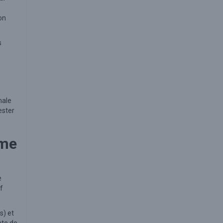
on
s
male
ester
mme
e
f
s) et