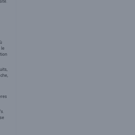
ite.
où
 le
tion
uits,
oche,
ères
fs.
ise