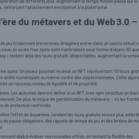
l’exploration de différents jeux, augmentant le temps moyen passé sur le s
, renforçant l’attachement émotionnel à la plateforme.
 l’ère du métavers et du Web 3.0 –
 de jeu totalement immersives. Imaginez entrer dans un casino virtuel 
ous, et où les free‑spins sont matérialisés sous forme d’objets 3D que
axy » testent déjà des tours gratuits téléportables, augmentant la sensa
free‑spins. Un joueur pourrait recevoir un NFT représentant 10 tours grat
res actifs numériques ou même contre des cryptomonnaies. Cette appr
crée un nouveau niveau de liquidité et de propriété.
es. Les autorités devront définir si un NFT‑free‑spin constitue un bien
ionnel. De plus, le risque de gamblification du métavers – où les fronti
es de protection renforcés.
fier l’effet de dopamine, rendant les tours gratuits encore plus addicti
de pause obligatoire, des rappels de temps de jeu et des limites de m
s.
nt déjà à évaluer ces nouvelles offres, en testant la fluidité des