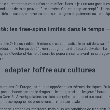
se à surestimer la valeur d’un objet offert. Dans le jeu, un tour gratuit es
nditions de mise peuvent être élevées. Cette perception amplifie l’émo
nnalités du casino, comme les paris sur les lignes de paiement ou les jack
té : les free‑spins limités dans le temps –
le 24 h » ou « édition limitée », le cerveau active le circuit de la rareté
réduisant le temps de réflexion et augmentant le taux d’activation. Les
gnes « Weekend Flash » où seuls les joueurs inscrits avant minuit reçoi
 ».
 : adapter l’offre aux cultures
 régions. En Europe, les joueurs apprécient les thèmes classiques (fruit
s porte‑chance comme le dragon ou le lotus, ainsi que les jeux à haute
.Com. En Amérique latine, les slots aux rythmes latins et aux couleurs 
 sont accompagnés de promotions en monnaie locale.
 non seulement les interfaces, mais aussi les conditions de free‑spin. P