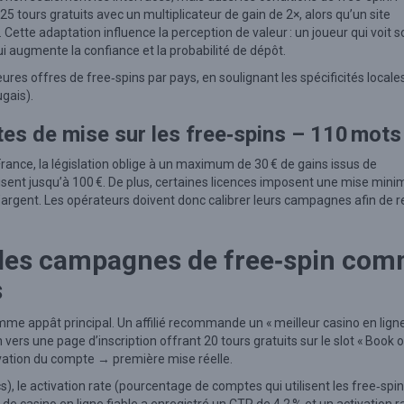
5 tours gratuits avec un multiplicateur de gain de 2×, alors qu’un site
Cette adaptation influence la perception de valeur : un joueur qui voit s
ui augmente la confiance et la probabilité de dépôt.
es offres de free‑spins par pays, en soulignant les spécificités locale
ugais).
tes de mise sur les free‑spins – 110 mots
rance, la législation oblige à un maximum de 30 € de gains issus de
orisent jusqu’à 100 €. De plus, certaines licences imposent une mise mini
 d’argent. Les opérateurs doivent donc calibrer leurs campagnes afin de r
 : les campagnes de free‑spin co
s
omme appât principal. Un affilié recommande un « meilleur casino en lign
ers une page d’inscription offrant 20 tours gratuits sur le slot « Book o
tivation du compte → première mise réelle.
cs), le activation rate (pourcentage de comptes qui utilisent les free‑spin