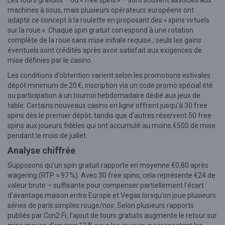
Les tours gratuits – ou « free spins » – sont souvent associés aux
e
machines à sous, mais plusieurs opérateurs européens ont
u
adapté ce concept à la roulette en proposant des « spins virtuels
r
sur la roue ». Chaque spin gratuit correspond à une rotation
complète de la roue sans mise initiale requise ; seuls les gains
e
éventuels sont crédités après avoir satisfait aux exigences de
s
mise définies par le casino.
c
Les conditions d’obtention varient selon les promotions estivales :
h
dépôt minimum de 20 €, inscription via un code promo spécial été
ou participation à un tournoi hebdomadaire dédié aux jeux de
a
table. Certains nouveaux casino en ligne offrent jusqu’à 30 free
n
spins dès le premier dépôt, tandis que d’autres réservent 50 free
spins aux joueurs fidèles qui ont accumulé au moins €500 de mise
c
pendant le mois de juillet.
e
Analyse chiffrée
s
Supposons qu’un spin gratuit rapporte en moyenne €0,80 après
q
wagering (RTP ≈ 97 %). Avec 30 free spins, cela représente €24 de
u
valeur brute – suffisante pour compenser partiellement l’écart
d’avantage maison entre Europe et Vegas lorsqu’on joue plusieurs
e
séries de paris simples rouge/noir. Selon plusieurs rapports
L
publiés par Ccn2.Fr, l’ajout de tours gratuits augmente le retour sur