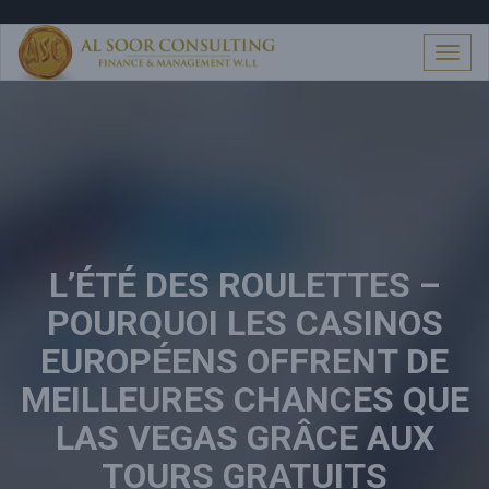
S
k
i
T
p
o
t
g
o
g
c
l
o
e
n
n
t
a
e
v
n
i
t
L’ÉTÉ DES ROULETTES –
g
a
POURQUOI LES CASINOS
t
i
EUROPÉENS OFFRENT DE
o
n
MEILLEURES CHANCES QUE
LAS VEGAS GRÂCE AUX
TOURS GRATUITS