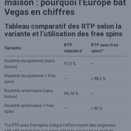
maison : pourquoi l’Europe bat
Vegas en chiffres
Tableau comparatif des RTP selon la
variante et l’utilisation des free spins
RTP
RTP avec free
Variante
standard
spins*
Roulette européenne (sans
97,3 %
—
bonus)
Roulette européenne + free
—
≈ 98,5 %
spins
Roulette américaine (sans
94,74 %
—
bonus)
Roulette américaine + free
—
≈ 96 %
spins
*Le RTP avec free spins intègre l’effet moyen des exigences