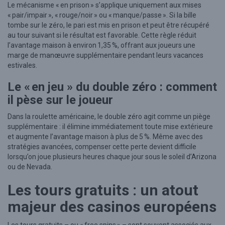
n
Le mécanisme « en prison » s’applique uniquement aux mises
s
« pair/impair », « rouge/noir » ou « manque/passe ». Si la bille
tombe sur le zéro, le pari est mis en prison et peut être récupéré
o
au tour suivant si le résultat est favorable. Cette règle réduit
f
l’avantage maison à environ 1,35 %, offrant aux joueurs une
marge de manœuvre supplémentaire pendant leurs vacances
f
estivales.
r
Le « en jeu » du double zéro : comment
e
il pèse sur le joueur
n
t
Dans la roulette américaine, le double zéro agit comme un piège
supplémentaire : il élimine immédiatement toute mise extérieure
d
et augmente l’avantage maison à plus de 5 %. Même avec des
e
stratégies avancées, compenser cette perte devient difficile
m
lorsqu’on joue plusieurs heures chaque jour sous le soleil d’Arizona
ou de Nevada.
e
i
Les tours gratuits : un atout
l
majeur des casinos européens
l