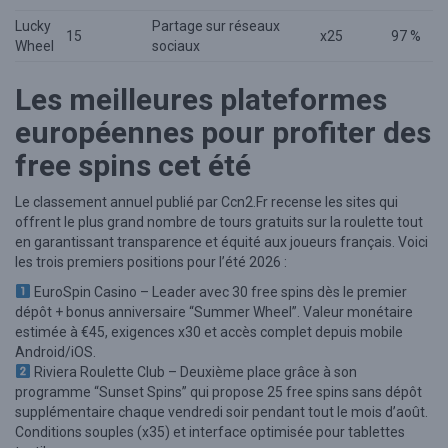
Lucky
Partage sur réseaux
15
x25
97 %
Wheel
sociaux
Les meilleures plateformes
européennes pour profiter des
free spins cet été
Le classement annuel publié par Ccn2.Fr recense les sites qui
offrent le plus grand nombre de tours gratuits sur la roulette tout
en garantissant transparence et équité aux joueurs français. Voici
les trois premiers positions pour l’été 2026 :
EuroSpin Casino – Leader avec 30 free spins dès le premier
dépôt + bonus anniversaire “Summer Wheel”. Valeur monétaire
estimée à €45, exigences x30 et accès complet depuis mobile
Android/iOS.
Riviera Roulette Club – Deuxième place grâce à son
programme “Sunset Spins” qui propose 25 free spins sans dépôt
supplémentaire chaque vendredi soir pendant tout le mois d’août.
Conditions souples (x35) et interface optimisée pour tablettes