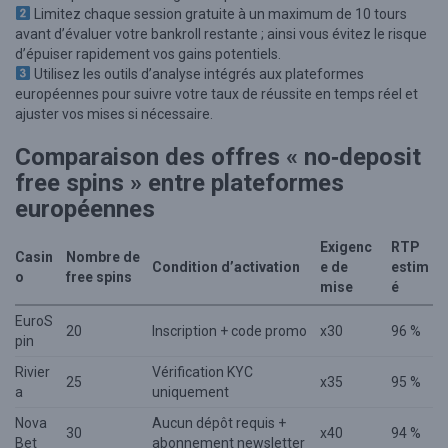
o
Limitez chaque session gratuite à un maximum de 10 tours
u
avant d’évaluer votre bankroll restante ; ainsi vous évitez le risque
d’épuiser rapidement vos gains potentiels.
r
Utilisez les outils d’analyse intégrés aux plateformes
s
européennes pour suivre votre taux de réussite en temps réel et
g
ajuster vos mises si nécessaire.
r
Comparaison des offres « no‑deposit
a
free spins » entre plateformes
t
européennes
u
Exigenc
RTP
i
Casin
Nombre de
Condition d’activation
e de
estim
o
free spins
t
mise
é
s
EuroS
20
Inscription + code promo
x30
96 %
pin
Rivier
Vérification KYC
25
x35
95 %
a
uniquement
Nova
Aucun dépôt requis +
30
x40
94 %
Bet
abonnement newsletter