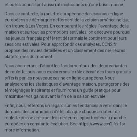
l
et où les bonus sont aussi rafraîchissants qu’une brise marine.
e
Dans ce contexte, la roulette européenne des casinos en ligne
t
européens se démarque nettement de la version américaine que
t
l’on trouve à Las Vegas. En comparant les règles, l’avantage de la
maison et surtout les promotions estivales, on découvre pourquoi
e
les joueurs français préfèrent désormais le continent pour leurs
s
sessions estivales. Pour approfondir ces analyses, CCN2.fr
propose des revues détaillées et un classement des meilleures
–
plateformes du moment.
P
Nous aborderons d’abord les fondamentaux des deux variantes
o
de roulette, puis nous explorerons le rôle décisif des tours gratuits
u
offerts par les nouveaux casino en ligne européens. Nous
analyserons les statistiques d’avantage maison, partagerons des
r
témoignages inspirants et fournirons un guide pratique pour
q
maximiser vos gains avant la fin de la saison estivale.
u
Enfin, nous jetterons un regard sur les tendances à venir dans le
o
domaine des promotions d’été, afin que chaque amateur de
roulette puisse anticiper les meilleures opportunités du marché
i
européen en constante évolution. See
https://www.ccn2.fr/
for
l
more information.