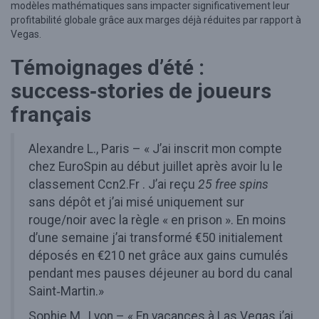
modèles mathématiques sans impacter significativement leur
profitabilité globale grâce aux marges déjà réduites par rapport à
Vegas.
Témoignages d’été :
success‑stories de joueurs
français
Alexandre L., Paris – « J’ai inscrit mon compte
chez EuroSpin au début juillet après avoir lu le
classement Ccn2.Fr . J’ai reçu
25 free spins
sans dépôt et j’ai misé uniquement sur
rouge/noir avec la règle « en prison ». En moins
d’une semaine j’ai transformé €50 initialement
déposés en €210 net grâce aux gains cumulés
pendant mes pauses déjeuner au bord du canal
Saint‑Martin.»
Sophie M., Lyon – « En vacances à Las Vegas j’ai