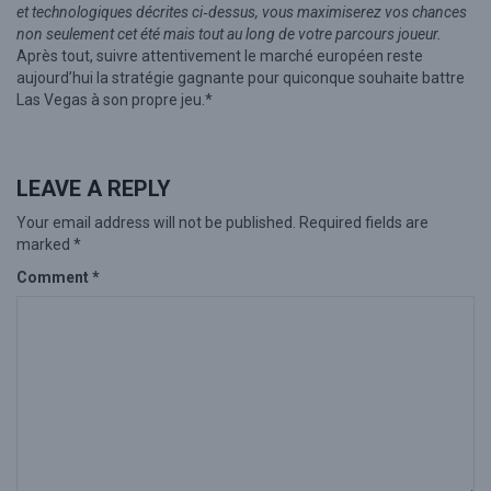
et technologiques décrites ci‑dessus, vous maximiserez vos chances
non seulement cet été mais tout au long de votre parcours joueur.
Après tout, suivre attentivement le marché européen reste
aujourd’hui la stratégie gagnante pour quiconque souhaite battre
Las Vegas à son propre jeu.*
LEAVE A REPLY
Your email address will not be published.
Required fields are
marked
*
Comment
*