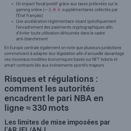
Un impact fiscal positif grâce aux taxes prélevées sur le
gaming online (~
supplémentaires collectés par
3 M €
l’État français)
Une accélération réglementaire visant spécifiquement
l’encadrement des paiements cryptographiques afin
d’éviter toute utilisation détournée dans le cadre
anti‑blanchiment
En Europe centrale également on note que plusieurs juridictions
commencent à adapter leur législation afin d’accueillir davantage
ces nouveaux modèles économiques basés sur NFT tickets et
smart contracts liés aux événements sportifs majeurs.
Risques et régulations :
comment les autorités
encadrent le pari NBA en
ligne ≈ 330 mots
Les limites de mise imposées par
l’ARJEL/ANJ