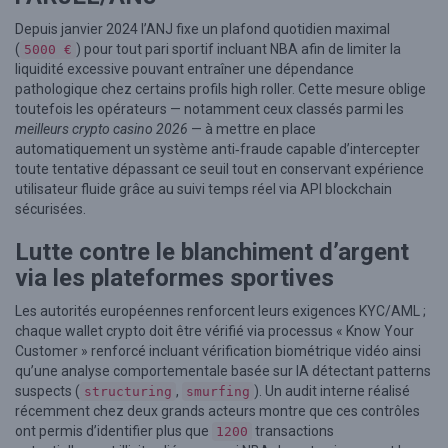
Depuis janvier 2024 l’ANJ fixe un plafond quotidien maximal
(
) pour tout pari sportif incluant NBA afin de limiter la
5000 €
liquidité excessive pouvant entraîner une dépendance
pathologique chez certains profils high roller. Cette mesure oblige
toutefois les opérateurs — notamment ceux classés parmi les
meilleurs crypto casino 2026
— à mettre en place
automatiquement un système anti‑fraude capable d’intercepter
toute tentative dépassant ce seuil tout en conservant expérience
utilisateur fluide grâce au suivi temps réel via API blockchain
sécurisées.
Lutte contre le blanchiment d’argent
via les plateformes sportives
Les autorités européennes renforcent leurs exigences KYC/AML ;
chaque wallet crypto doit être vérifié via processus « Know Your
Customer » renforcé incluant vérification biométrique vidéo ainsi
qu’une analyse comportementale basée sur IA détectant patterns
suspects (
,
). Un audit interne réalisé
structuring
smurfing
récemment chez deux grands acteurs montre que ces contrôles
ont permis d’identifier plus que
transactions
1200