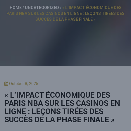
HOME
/
UNCATEGORIZED
/
« L’IMPACT ÉCONOMIQUE DES
PARIS NBA SUR LES CASINOS EN LIGNE : LEÇONS TIRÉES DES
SUCCÈS DE LA PHASE FINALE »
P
October 8, 2025
o
« L’IMPACT ÉCONOMIQUE DES
s
t
PARIS NBA SUR LES CASINOS EN
e
LIGNE : LEÇONS TIRÉES DES
d
SUCCÈS DE LA PHASE FINALE »
o
n