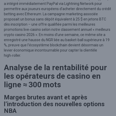
a intégré immédiatement PayPal via Lightning Network pour
permettre aux joueurs européens d’acheter directement du crédit
betting avec Ethereum. La campagne marketing associée
proposait un bonus sans dépôt équivalent à 25 $ en jetons BTC
dès inscription – une offre qualifiée parmi les meilleures
promotions live‑casino selon notre classement annuel « meilleurs
crypto casino 2026 ». En moins d’une semaine, ce même site a
enregistré une hausse du NGR liée au basket-ball supérieure à 19
%, preuve que l’écosystème blockchain devient désormais un
levier économique incontournable pour capter la clientèle
high‑roller.
Analyse de la rentabilité pour
les opérateurs de casino en
ligne ≈ 300 mots
Marges brutes avant et après
l’introduction des nouvelles options
NBA