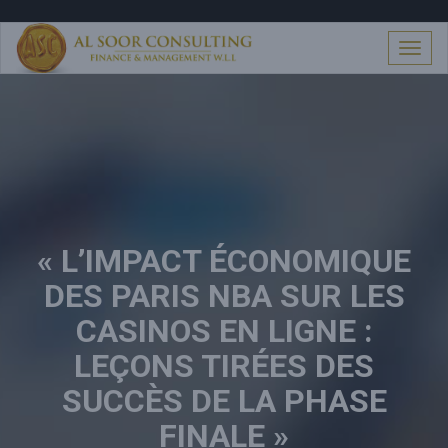
S
k
i
T
p
o
t
g
o
g
c
l
o
e
n
n
t
a
e
v
n
i
t
« L’IMPACT ÉCONOMIQUE
g
a
DES PARIS NBA SUR LES
t
i
CASINOS EN LIGNE :
o
n
LEÇONS TIRÉES DES
SUCCÈS DE LA PHASE
FINALE »