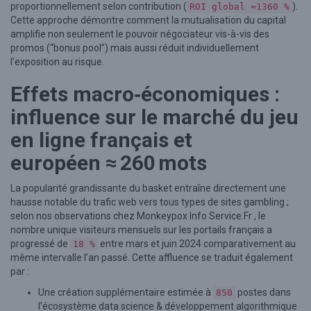
proportionnellement selon contribution (
).
ROI global ≈1360 %
Cette approche démontre comment la mutualisation du capital
amplifie non seulement le pouvoir négociateur vis-à-vis des
promos (“bonus pool”) mais aussi réduit individuellement
l’exposition au risque.
Effets macro‑économiques :
influence sur le marché du jeu
en ligne français et
européen ≈ 260 mots
La popularité grandissante du basket entraîne directement une
hausse notable du trafic web vers tous types de sites gambling ;
selon nos observations chez Monkeypox Info Service.Fr , le
nombre unique visiteurs mensuels sur les portails français a
progressé de
entre mars et juin 2024 comparativement au
18 %
même intervalle l’an passé. Cette affluence se traduit également
par :
Une création supplémentaire estimée à
postes dans
850
l’écosystème data science & développement algorithmique