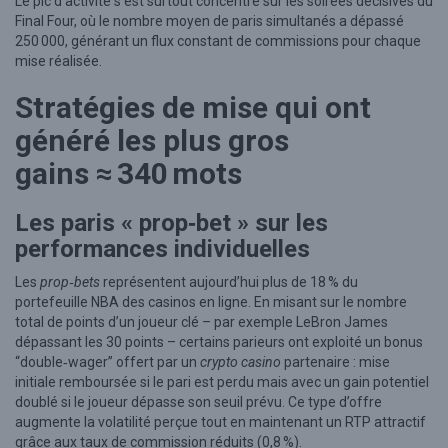
Le pic d’activité s’est surtout concentré sur les soirées décisives du
i
Final Four, où le nombre moyen de paris simultanés a dépassé
g
250 000, générant un flux constant de commissions pour chaque
mise réalisée.
n
e
Stratégies de mise qui ont
:
généré les plus gros
l
gains ≈ 340 mots
e
ç
Les paris « prop‑bet » sur les
o
performances individuelles
n
Les
prop‑bets
représentent aujourd’hui plus de 18 % du
s
portefeuille NBA des casinos en ligne. En misant sur le nombre
t
total de points d’un joueur clé – par exemple LeBron James
dépassant les 30 points – certains parieurs ont exploité un bonus
i
“double‑wager” offert par un
crypto casino
partenaire : mise
r
initiale remboursée si le pari est perdu mais avec un gain potentiel
é
doublé si le joueur dépasse son seuil prévu. Ce type d’offre
augmente la volatilité perçue tout en maintenant un RTP attractif
e
grâce aux taux de commission réduits (0,8 %).