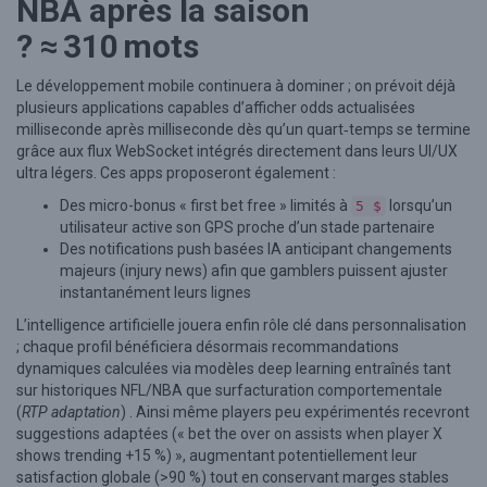
NBA après la saison
? ≈ 310 mots
Le développement mobile continuera à dominer ; on prévoit déjà
plusieurs applications capables d’afficher odds actualisées
milliseconde après milliseconde dès qu’un quart‑temps se termine
grâce aux flux WebSocket intégrés directement dans leurs UI/UX
ultra légers. Ces apps proposeront également :
Des micro-bonus « first bet free » limités à
lorsqu’un
5 $
utilisateur active son GPS proche d’un stade partenaire
Des notifications push basées IA anticipant changements
majeurs (injury news) afin que gamblers puissent ajuster
instantanément leurs lignes
L’intelligence artificielle jouera enfin rôle clé dans personnalisation
; chaque profil bénéficiera désormais recommandations
dynamiques calculées via modèles deep learning entraînés tant
sur historiques NFL/NBA que surfacturation comportementale
(
RTP adaptation
) . Ainsi même players peu expérimentés recevront
suggestions adaptées (« bet the over on assists when player X
shows trending +15 %) », augmentant potentiellement leur
satisfaction globale (>90 %) tout en conservant marges stables