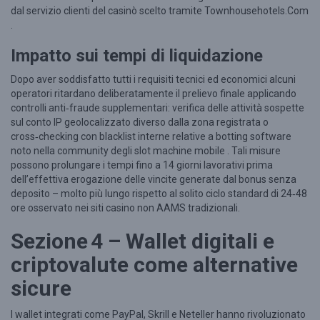
dal servizio clienti del casinò scelto tramite Townhousehotels.Com
.
Impatto sui tempi di liquidazione
Dopo aver soddisfatto tutti i requisiti tecnici ed economici alcuni
operatori ritardano deliberatamente il prelievo finale applicando
controlli anti‑fraude supplementari: verifica delle attività sospette
sul conto IP geolocalizzato diverso dalla zona registrata o
cross‑checking con blacklist interne relative a botting software
noto nella community degli slot machine mobile . Tali misure
possono prolungare i tempi fino a 14 giorni lavorativi prima
dell’effettiva erogazione delle vincite generate dal bonus senza
deposito – molto più lungo rispetto al solito ciclo standard di 24‑48
ore osservato nei siti casino non AAMS tradizionali.
Sezione 4 – Wallet digitali e
criptovalute come alternative
sicure
I wallet integrati come PayPal, Skrill e Neteller hanno rivoluzionato