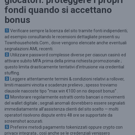
fondi quando si accettano
bonus
Verificare sempre la licenza del sito tramite fonti indipendenti;
ad esempio consultando le recensioni dettagliate presenti su
Townhousehotels.Com , dove vengono elencate anche eventuali
segnalazioni AML recenti.​
Utilizzare password complesse diverse per ciascun casinò ed
attivare subito MFA prima della prima richiesta promozionale ;
questo limita drasticamente tentativi d’intrusione via credential
stuffing.​
Leggere attentamente termini & condizioni relativi a rollover,
limiti massimi vincita e scadenze prelievo ; spesso troviamo
clausole nascoste tipo “max win €100 on no deposit bonus”​ .
Monitorare regolarmente estratti conto bancari o movimenti
del wallet digitale ; segnali anomali dovrebbero essere segnalati
immediatamente all’assistenza clienti del sito scelto ​— molti
operatorI risolvono dispute entro 48 ore se supportate da
screenshot accurati.​
Preferire metodi pagamento tokenizzati oppure crypto con
privacy integrata ; così anche se le credenziali venissero