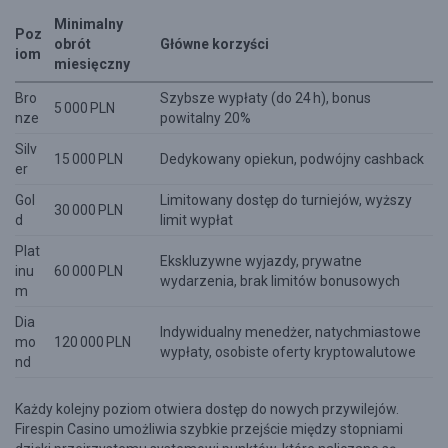
o
Minimalny
l
Poz
obrót
Główne korzyści
iom
l
miesięczny
e
Bro
Szybsze wypłaty (do 24 h), bonus
5 000 PLN
r
nze
powitalny 20%
:
Silv
15 000 PLN
Dedykowany opiekun, podwójny cashback
er
j
a
Gol
Limitowany dostęp do turniejów, wyższy
30 000 PLN
d
limit wypłat
k
Plat
m
Ekskluzywne wyjazdy, prywatne
inu
60 000 PLN
a
wydarzenia, brak limitów bonusowych
m
k
Dia
Indywidualny menedżer, natychmiastowe
s
mo
120 000 PLN
wypłaty, osobiste oferty kryptowalutowe
nd
y
m
Każdy kolejny poziom otwiera dostęp do nowych przywilejów.
a
Firespin Casino umożliwia szybkie przejście między stopniami