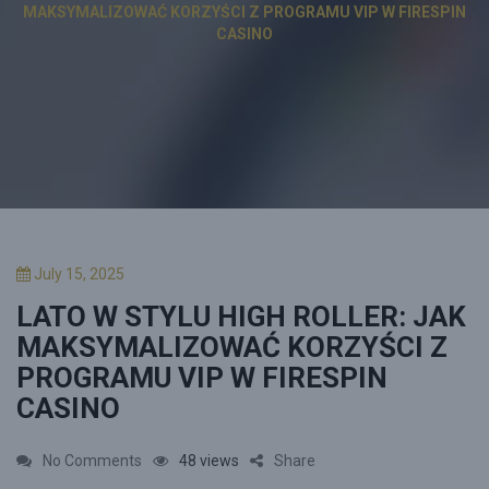
MAKSYMALIZOWAĆ KORZYŚCI Z PROGRAMU VIP W FIRESPIN
CASINO
P
July 15, 2025
o
LATO W STYLU HIGH ROLLER: JAK
s
t
MAKSYMALIZOWAĆ KORZYŚCI Z
e
PROGRAMU VIP W FIRESPIN
d
CASINO
o
n
o
No Comments
48 views
Share