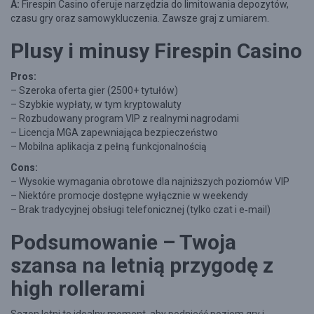
A:
Firespin Casino oferuje narzędzia do limitowania depozytów,
czasu gry oraz samowykluczenia. Zawsze graj z umiarem.
Plusy i minusy Firespin Casino
Pros:
– Szeroka oferta gier (2500+ tytułów)
– Szybkie wypłaty, w tym kryptowaluty
– Rozbudowany program VIP z realnymi nagrodami
– Licencja MGA zapewniająca bezpieczeństwo
– Mobilna aplikacja z pełną funkcjonalnością
Cons:
– Wysokie wymagania obrotowe dla najniższych poziomów VIP
– Niektóre promocje dostępne wyłącznie w weekendy
– Brak tradycyjnej obsługi telefonicznej (tylko czat i e‑mail)
Podsumowanie – Twoja
szansa na letnią przygodę z
high rollerami