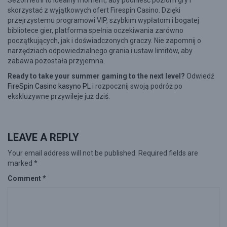
Sezon letni to idealny moment, aby podnieść poziom gry i
skorzystać z wyjątkowych ofert Firespin Casino. Dzięki
przejrzystemu programowi VIP, szybkim wypłatom i bogatej
bibliotece gier, platforma spełnia oczekiwania zarówno
początkujących, jak i doświadczonych graczy. Nie zapomnij o
narzędziach odpowiedzialnego grania i ustaw limitów, aby
zabawa pozostała przyjemna.
Ready to take your summer gaming to the next level?
Odwiedź
FireSpin Casino kasyno PL
i rozpocznij swoją podróż po
ekskluzywne przywileje już dziś.
LEAVE A REPLY
Your email address will not be published.
Required fields are
marked
*
Comment
*