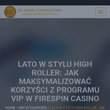
S
k
i
T
p
o
t
g
o
g
c
l
o
e
n
n
t
a
e
v
n
i
t
LATO W STYLU HIGH
g
a
ROLLER: JAK
t
i
MAKSYMALIZOWAĆ
o
n
KORZYŚCI Z PROGRAMU
VIP W FIRESPIN CASINO
HOME
/
UNCATEGORIZED
/
LATO W STYLU HIGH ROLLER: JAK