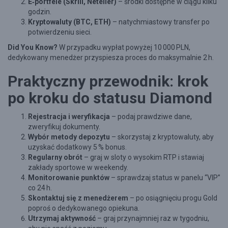
s
E‑portfele (Skrill, Neteller)
– środki dostępne w ciągu kilku
godzin.
p
Kryptowaluty (BTC, ETH)
– natychmiastowy transfer po
i
potwierdzeniu sieci.
n
Did You Know?
W przypadku wypłat powyżej 10 000 PLN,
dedykowany menedżer przyspiesza proces do maksymalnie 2 h.
C
a
Praktyczny przewodnik: krok
s
po kroku do statusu Diamond
i
n
Rejestracja i weryfikacja
– podaj prawdziwe dane,
zweryfikuj dokumenty.
o
Wybór metody depozytu
– skorzystaj z kryptowaluty, aby
uzyskać dodatkowy 5 % bonus.
Regularny obrót
– graj w sloty o wysokim RTP i stawiaj
zakłady sportowe w weekendy.
Monitorowanie punktów
– sprawdzaj status w panelu “VIP”
co 24 h.
Skontaktuj się z menedżerem
– po osiągnięciu progu Gold
poproś o dedykowanego opiekuna.
Utrzymaj aktywność
– graj przynajmniej raz w tygodniu,