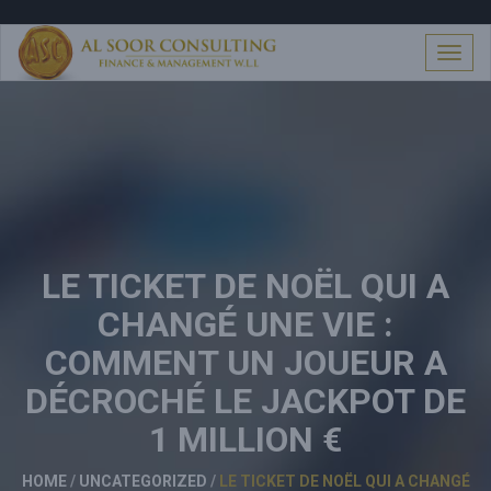
S
k
i
T
p
o
t
g
o
g
c
l
o
e
n
n
t
a
e
v
n
i
t
LE TICKET DE NOËL QUI A
g
a
CHANGÉ UNE VIE :
t
i
COMMENT UN JOUEUR A
o
n
DÉCROCHÉ LE JACKPOT DE
1 MILLION €
HOME
/
UNCATEGORIZED
/
LE TICKET DE NOËL QUI A CHANGÉ