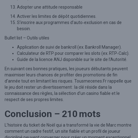
Adopter une attitude responsable
Activer les limites de dépôt quotidiennes.
S’inscrire aux programmes d’auto‑exclusion en cas de
besoin.
Bullet list – Outils utiles
Application de suivi de bankroll (ex. Bankroll Manager).
Calculateur de RTP pour comparer les slots (ex. RTP‑Calc).
Guide de la licence ANJ disponible sur le site de l’Autorité.
En suivant ces bonnes pratiques, les joueurs débutants peuvent
maximiser leurs chances de profiter des promotions de fin
d’année tout en limitant les risques. Tousmecenes.Fr rappelle que
le jeu doit rester un divertissement : la clé réside dans la
connaissance des règles, la sélection d’un casino fiable et le
respect de ses propres limites.
Conclusion – 210 mots
L’histoire du ticket de Noël qui a transformé la vie de Marc montre
comment un cadre festif, un site fiable et un profil de joueur
discipliné peuvent converger pour créer un moment exceptionnel.