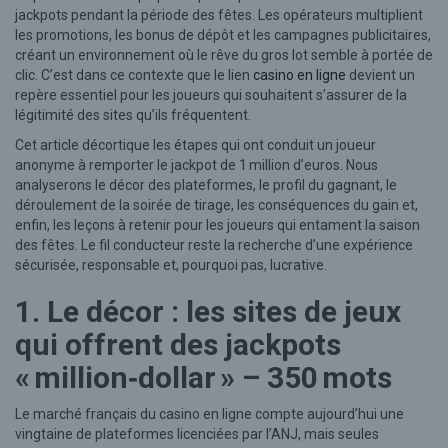
u
jackpots pendant la période des fêtes. Les opérateurs multiplient
i
les promotions, les bonus de dépôt et les campagnes publicitaires,
créant un environnement où le rêve du gros lot semble à portée de
a
clic. C’est dans ce contexte que le lien
casino en ligne
devient un
c
repère essentiel pour les joueurs qui souhaitent s’assurer de la
h
légitimité des sites qu’ils fréquentent.
a
Cet article décortique les étapes qui ont conduit un joueur
anonyme à remporter le jackpot de 1 million d’euros. Nous
n
analyserons le décor des plateformes, le profil du gagnant, le
g
déroulement de la soirée de tirage, les conséquences du gain et,
enfin, les leçons à retenir pour les joueurs qui entament la saison
é
des fêtes. Le fil conducteur reste la recherche d’une expérience
u
sécurisée, responsable et, pourquoi pas, lucrative.
n
1. Le décor : les sites de jeux
e
qui offrent des jackpots
v
i
« million‑dollar » – 350 mots
e
Le marché français du casino en ligne compte aujourd’hui une
:
vingtaine de plateformes licenciées par l’ANJ, mais seules