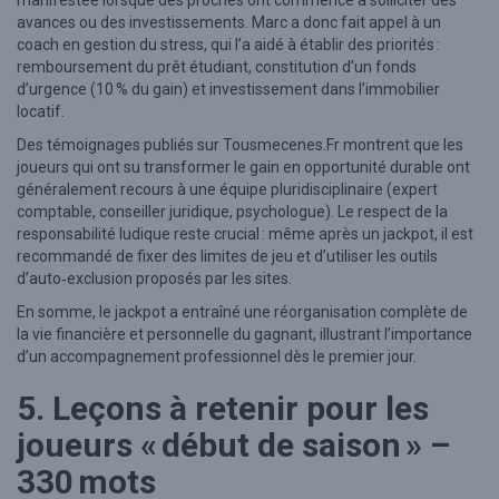
manifestée lorsque des proches ont commencé à solliciter des
avances ou des investissements. Marc a donc fait appel à un
coach en gestion du stress, qui l’a aidé à établir des priorités :
remboursement du prêt étudiant, constitution d’un fonds
d’urgence (10 % du gain) et investissement dans l’immobilier
locatif.
Des témoignages publiés sur Tousmecenes.Fr montrent que les
joueurs qui ont su transformer le gain en opportunité durable ont
généralement recours à une équipe pluridisciplinaire (expert
comptable, conseiller juridique, psychologue). Le respect de la
responsabilité ludique reste crucial : même après un jackpot, il est
recommandé de fixer des limites de jeu et d’utiliser les outils
d’auto‑exclusion proposés par les sites.
En somme, le jackpot a entraîné une réorganisation complète de
la vie financière et personnelle du gagnant, illustrant l’importance
d’un accompagnement professionnel dès le premier jour.
5. Leçons à retenir pour les
joueurs « début de saison » –
330 mots