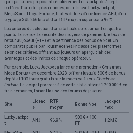
c
quelques‑unes proposent régulièrement des jackpots à sept
chiffres. Parmi les plus connues, on retrouve LuckyJackpot,
o
MegaSpin et RoyalFortune, toutes dotées d’une licence ANJ, d’un
m
cryptage SSL 256 bits et d’un RTP moyen supérieur à 96 %.
m
Les critères de sélection d’un site fiable se résument en quatre
e
points : la licence, la sécurité des moyens de paiement, le taux de
retour au joueur (RTP) et la pertinence des bonus de Noël. Un
n
comparatif publié par Tousmecenes.Fr classe ces plateformes
t
selon ces critères, offrant aux joueurs un aperçu clair des
avantages et des limites de chaque opérateur.
u
n
Par exemple, LuckyJackpot a lancé une promotion « Christmas
Mega Bonus » en décembre 2023, offrant jusqu’à 500 € de bonus
j
dépôt et 100 tours gratuits sur la machine à sous
Christmas
o
Fortune
. Le jackpot progressif de cette slot a atteint 1 200 000 € en
trois semaines, faisant la une des forums de joueurs.
u
e
Licenc
RTP
Jackpot
Site
Bonus Noël
e
moyen
max
u
r
LuckyJackpo
500 € + 100
ANJ
96,8 %
1,2 M €
t
FT
a
MegaSpin
ANJ
97,2 %
300 € + 50 FT
1,0 M €