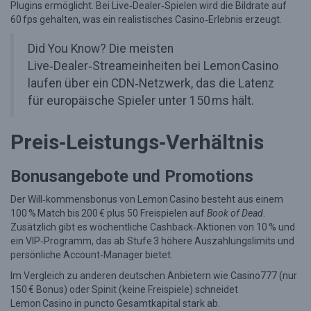
Plugins ermöglicht. Bei Live‑Dealer‑Spielen wird die Bildrate auf
60 fps gehalten, was ein realistisches Casino‑Erlebnis erzeugt.
Did You Know? Die meisten
Live‑Dealer‑Streameinheiten bei Lemon Casino
laufen über ein CDN‑Netzwerk, das die Latenz
für europäische Spieler unter 150 ms hält.
Preis‑Leistungs‑Verhältnis
Bonusangebote und Promotions
Der Will‑kommensbonus von Lemon Casino besteht aus einem
100 % Match bis 200 € plus 50 Freispielen auf
Book of Dead
.
Zusätzlich gibt es wöchentliche Cashback‑Aktionen von 10 % und
ein VIP‑Programm, das ab Stufe 3 höhere Auszahlungs­limits und
persönliche Account‑Manager bietet.
Im Vergleich zu anderen deutschen Anbietern wie Casino777 (nur
150 € Bonus) oder Spinit (keine Freispiele) schneidet
Lemon Casino in puncto Gesamtkapital stark ab.