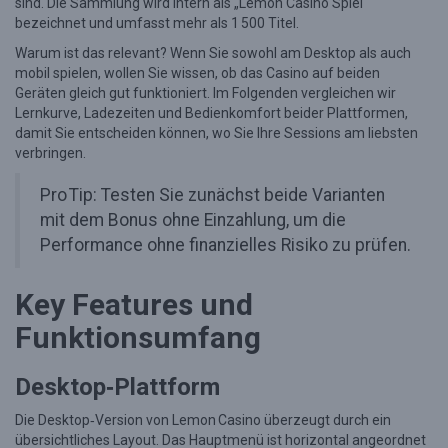
l
sind. Die Sammlung wird intern als „Lemon Casino Spiel“
bezeichnet und umfasst mehr als 1 500 Titel.
:
Warum ist das relevant? Wenn Sie sowohl am Desktop als auch
D
mobil spielen, wollen Sie wissen, ob das Casino auf beiden
e
Geräten gleich gut funktioniert. Im Folgenden vergleichen wir
Lernkurve, Ladezeiten und Bedienkomfort beider Plattformen,
s
damit Sie entscheiden können, wo Sie Ihre Sessions am liebsten
k
verbringen.
t
Pro Tip: Testen Sie zunächst beide Varianten
o
mit dem Bonus ohne Einzahlung, um die
p
Performance ohne finanzielles Risiko zu prüfen.
‑
v
Key Features und
s
Funktionsumfang
M
o
Desktop‑Plattform
b
Die Desktop‑Version von Lemon Casino überzeugt durch ein
i
übersichtliches Layout. Das Hauptmenü ist horizontal angeordnet